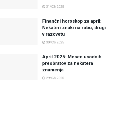
31/03/2025
Finančni horoskop za april:
Nekateri znaki na robu, drugi
v razcvetu
30/03/2025
April 2025: Mesec usodnih
preobratov za nekatera
znamenja
29/03/2025