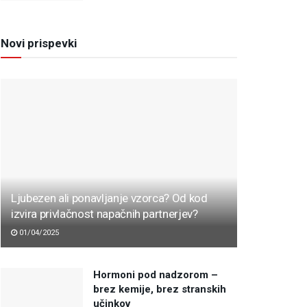
Novi prispevki
Ljubezen ali ponavljanje vzorca? Od kod
izvira privlačnost napačnih partnerjev?
01/04/2025
Hormoni pod nadzorom –
brez kemije, brez stranskih
učinkov