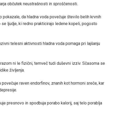
varja občutek neustrašnosti in sproščenosti.
o pokazale, da hladna voda povečuje število belih krvnih
o se ljudje, ki redno prakticirajo ledene kopeli, pogosto
nzivni telesni aktivnosti hladna voda pomaga pri lajšanju
azom ni le fizični, temveč tudi duševni izziv. Sčasoma se
dike življenja.
a povečuje raven endorfinov, znanih kot hormoni sreče, kar
depresije.
je presnovo in spodbuja porabo kalorij, saj telo porablja