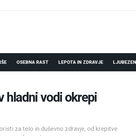
RŠE
OSEBNA RAST
LEPOTA IN ZDRAVJE
LJUBEZEN
 hladni vodi okrepi
oristi za telo in duševno zdravje, od krepitve