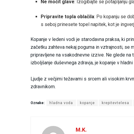
Ne močit glave
: Izogibajte se potapljanju gla
Pripravite topla oblačila
: Po kopanju se dob
s seboj prinesete topel napitek, kot je ingverj
Kopanje v ledeni vodi je starodavna praksa, ki prin
začetku zahteva nekaj poguma in vztrajnosti, se m
pripravljene na vsakodnevne izzive. Ne glede na t
izboljšanje duševnega zdravja, je kopanje v hladni 
Ljudje z večjimi težavami s srcem ali visokim kr
zdravnikom.
Oznake:
hladna voda
kopanje
krepitevtelesa
M.K.