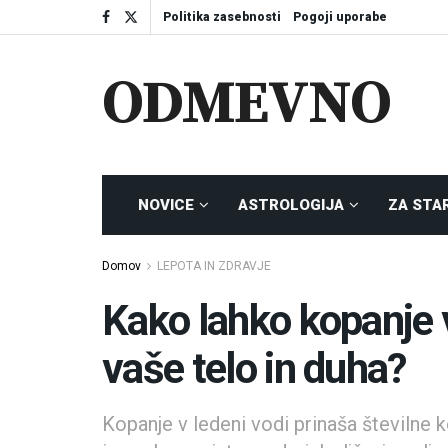
Politika zasebnosti
Pogoji uporabe
ODMEVNO
NOVICE
ASTROLOGIJA
ZA STA
Domov
LEPOTA IN ZDRAVJE
Kako lahko kopanje v
vaše telo in duha?
Kopanje v ledeni vodi prinaša številne k