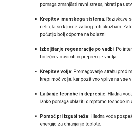
pomaga zmanjšati ravni stresa, hkrati pa ust
Krepitev imunskega sistema
: Raziskave s
celic, ki so ključne za boj proti okužbam. Zat
počutijo bolj odporne na bolezni.
Izboljšanje regeneracije po vadbi
: Po inte
bolečin v mišicah in preprečuje vnetja.
Krepitev volje
: Premagovanje strahu pred mr
krepi moč volje, kar pozitivno vpliva na vse vi
Lajšanje tesnobe in depresije
: Hladna vod
lahko pomaga ublažiti simptome tesnobe in 
Pomoč pri izgubi teže
: Hladna voda pospešu
energijo za ohranjanje toplote.