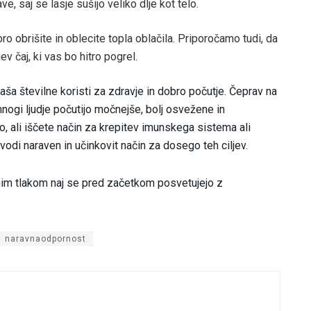
ve, saj se lasje sušijo veliko dlje kot telo.
ro obrišite in oblecite topla oblačila. Priporočamo tudi, da
ev čaj, ki vas bo hitro pogrel.
aša številne koristi za zdravje in dobro počutje. Čeprav na
nogi ljudje počutijo močnejše, bolj osvežene in
o, ali iščete način za krepitev imunskega sistema ali
vodi naraven in učinkovit način za dosego teh ciljev.
vnim tlakom naj se pred začetkom posvetujejo z
naravnaodpornost