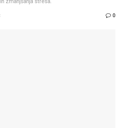
in zmanjšanja stresa.
0
E