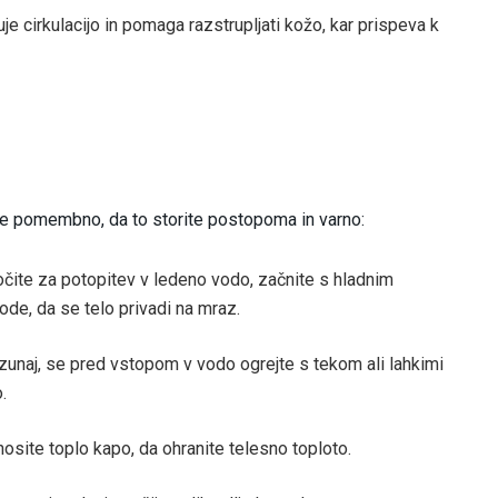
uje cirkulacijo in pomaga razstrupljati kožo, kar prispeva k
, je pomembno, da to storite postopoma in varno:
očite za potopitev v ledeno vodo, začnite s hladnim
de, da se telo privadi na mraz.
zunaj, se pred vstopom v vodo ogrejte s tekom ali lahkimi
.
nosite toplo kapo, da ohranite telesno toploto.