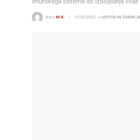
imunskega sistema do izboljšanja volje 
Avtor
M.K.
07/03/2025
v
LEPOTA IN ZDRAVJ