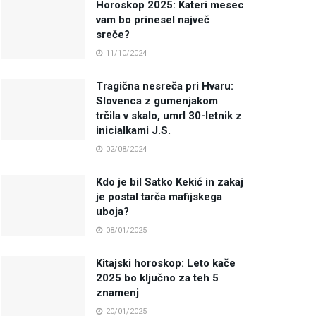
Horoskop 2025: Kateri mesec
vam bo prinesel največ
sreče?
11/10/2024
Tragična nesreča pri Hvaru:
Slovenca z gumenjakom
trčila v skalo, umrl 30-letnik z
inicialkami J.S.
02/08/2024
Kdo je bil Satko Kekić in zakaj
je postal tarča mafijskega
uboja?
08/01/2025
Kitajski horoskop: Leto kače
2025 bo ključno za teh 5
znamenj
20/01/2025