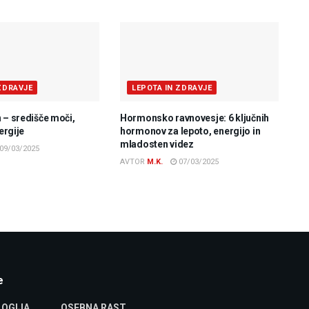
ZDRAVJE
LEPOTA IN ZDRAVJE
 – središče moči,
Hormonsko ravnovesje: 6 ključnih
nergije
hormonov za lepoto, energijo in
mladosten videz
09/03/2025
AVTOR
M.K.
07/03/2025
e
OGIJA
OSEBNA RAST