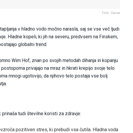
Foto. Canva
potapljanja v hladno vodo močno narasla, saj se vse več ljudi
vje. Hladne kopeli, ki jih na severu, predvsem na Finskem,
ostajajo globalni trend.
edvomno Wim Hof, znan po svojih metodah dihanja in kopanju
 postopoma privajajo na mraz in hkrati krepijo svoje telo.
a mnogi ugotovijo, da njihovo telo postaja vse bolj
tja.
prinaša tudi številne koristi za zdravje:
ovzroča pozitiven stres, ki prebudi vsa čutila. Hladna voda