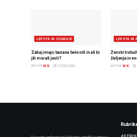
LEPOTA IN ZDRAVJE
LEPOTA IN 
Zakaj imajo banane bele niti in ali bi
Ženski trebuh
jih morali jesti?
življenja in e
AVTOR
M.K.
12/03/2025
AVTOR
M.K.
Rubrik
ASTROL