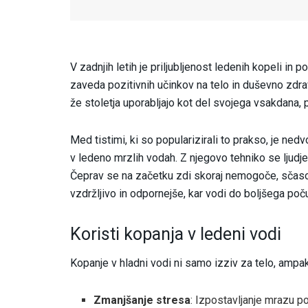
V zadnjih letih je priljubljenost ledenih kopeli in 
zaveda pozitivnih učinkov na telo in duševno zdra
že stoletja uporabljajo kot del svojega vsakdana, p
Med tistimi, ki so popularizirali to prakso, je n
v ledeno mrzlih vodah. Z njegovo tehniko se ljudje
Čeprav se na začetku zdi skoraj nemogoče, sčasom
vzdržljivo in odpornejše, kar vodi do boljšega poču
Koristi kopanja v ledeni vodi
Kopanje v hladni vodi ni samo izziv za telo, ampak 
Zmanjšanje stresa
: Izpostavljanje mrazu p