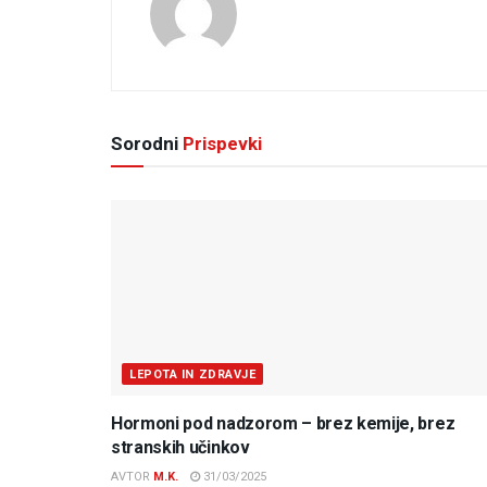
Sorodni
Prispevki
LEPOTA IN ZDRAVJE
Hormoni pod nadzorom – brez kemije, brez
stranskih učinkov
AVTOR
M.K.
31/03/2025