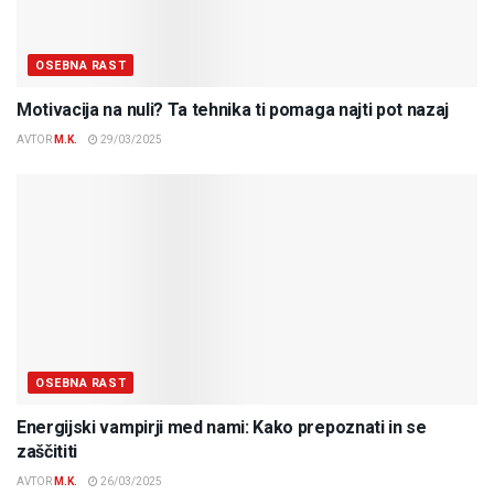
OSEBNA RAST
Motivacija na nuli? Ta tehnika ti pomaga najti pot nazaj
AVTOR
M.K.
29/03/2025
OSEBNA RAST
Energijski vampirji med nami: Kako prepoznati in se
zaščititi
AVTOR
M.K.
26/03/2025