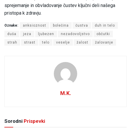
sprejemanje in obvladovanje čustev ključni deli našega
pristopa k zdravju.
Oznake:
anksioznost
bolečina
čustva
duh in telo
duša
jeza
ljubezen
nezadovoljstvo
občutki
strah
strast
telo
veselje
žalost
žalovanje
M.K.
Sorodni
Prispevki