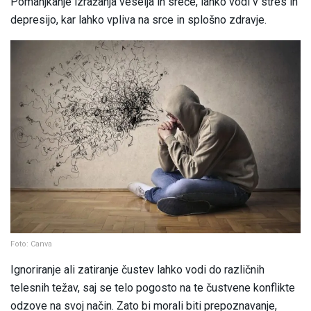
Pomanjkanje izražanja veselja in sreče, lahko vodi v stres in
depresijo, kar lahko vpliva na srce in splošno zdravje.
Foto: Canva
Ignoriranje ali zatiranje čustev lahko vodi do različnih
telesnih težav, saj se telo pogosto na te čustvene konflikte
odzove na svoj način. Zato bi morali biti prepoznavanje,