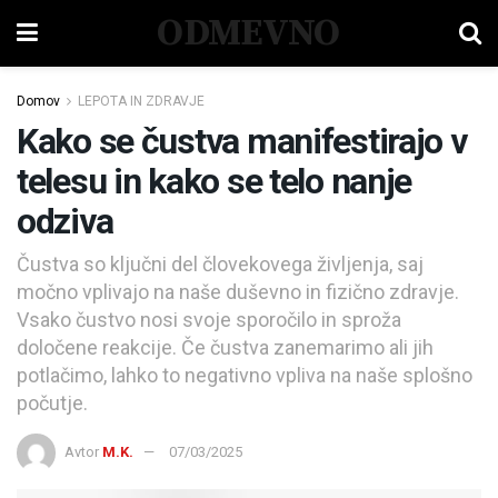
ODMEVNO
Domov
LEPOTA IN ZDRAVJE
Kako se čustva manifestirajo v
telesu in kako se telo nanje
odziva
Čustva so ključni del človekovega življenja, saj
močno vplivajo na naše duševno in fizično zdravje.
Vsako čustvo nosi svoje sporočilo in sproža
določene reakcije. Če čustva zanemarimo ali jih
potlačimo, lahko to negativno vpliva na naše splošno
počutje.
Avtor
M.K.
07/03/2025