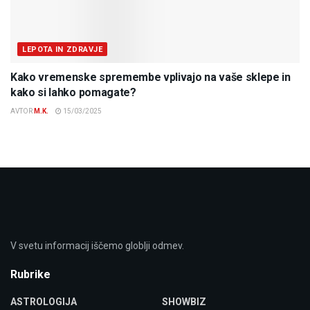
LEPOTA IN ZDRAVJE
Kako vremenske spremembe vplivajo na vaše sklepe in
kako si lahko pomagate?
AVTOR
M.K.
15/03/2025
V svetu informacij iščemo globlji odmev.
Rubrike
ASTROLOGIJA
SHOWBIZ