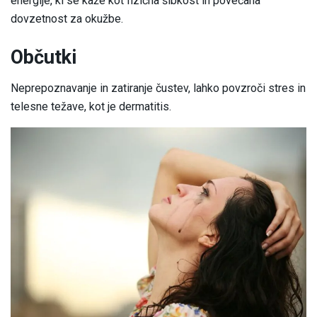
energije, ki se kaže kot fizična šibkost in povečana
dovzetnost za okužbe.
Občutki
Neprepoznavanje in zatiranje čustev, lahko povzroči stres in
telesne težave, kot je dermatitis.