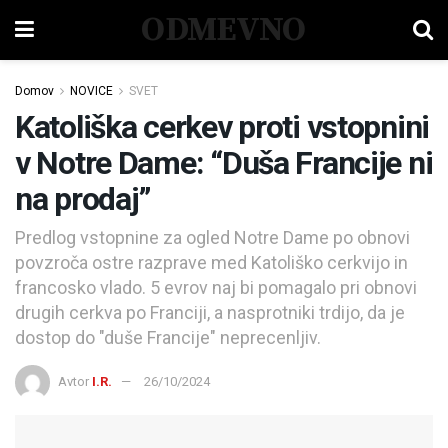
ODMEVNO
Domov
NOVICE
SVET
Katoliška cerkev proti vstopnini
v Notre Dame: “Duša Francije ni
na prodaj”
Predlog vstopnine za ogled Notre Dame po obnovi
povzroča ostre razprave med Katoliško cerkvijo in
francosko vlado. 5 evrov naj bi pomagalo pri obnovi
drugih cerkva po Franciji, a nasprotniki trdijo, da je
dostop do "duše Francije" neprecenljiv.
Avtor
I.R.
26/10/2024