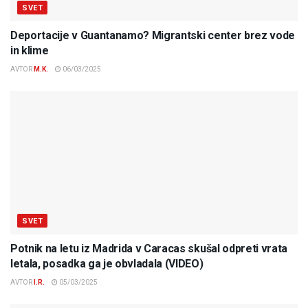
SVET
Deportacije v Guantanamo? Migrantski center brez vode
in klime
AVTOR
M.K.
06/03/2025
SVET
Potnik na letu iz Madrida v Caracas skušal odpreti vrata
letala, posadka ga je obvladala (VIDEO)
AVTOR
I.R.
05/03/2025