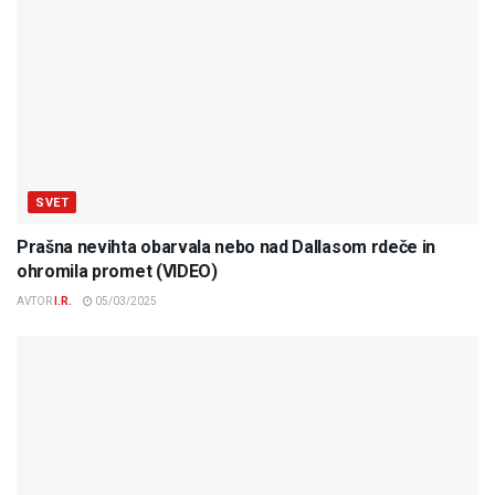
SVET
Prašna nevihta obarvala nebo nad Dallasom rdeče in
ohromila promet (VIDEO)
AVTOR
I.R.
05/03/2025