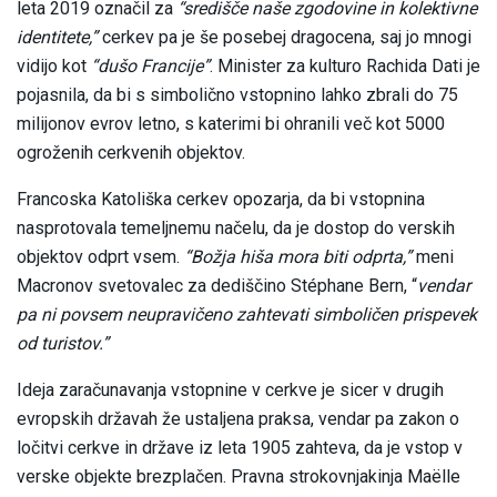
leta 2019 označil za
“središče naše zgodovine in kolektivne
identitete,”
cerkev pa je še posebej dragocena, saj jo mnogi
vidijo kot
“dušo Francije”
. Minister za kulturo Rachida Dati je
pojasnila, da bi s simbolično vstopnino lahko zbrali do 75
milijonov evrov letno, s katerimi bi ohranili več kot 5000
ogroženih cerkvenih objektov.
Francoska Katoliška cerkev opozarja, da bi vstopnina
nasprotovala temeljnemu načelu, da je dostop do verskih
objektov odprt vsem.
“Božja hiša mora biti odprta,”
meni
Macronov svetovalec za dediščino Stéphane Bern, “
vendar
pa ni povsem neupravičeno zahtevati simboličen prispevek
od turistov.”
Ideja zaračunavanja vstopnine v cerkve je sicer v drugih
evropskih državah že ustaljena praksa, vendar pa zakon o
ločitvi cerkve in države iz leta 1905 zahteva, da je vstop v
verske objekte brezplačen. Pravna strokovnjakinja Maëlle