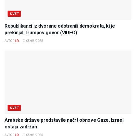
SVET
Republikanci iz dvorane odstranili demokrata, ki je
prekinjal Trumpov govor (VIDEO)
AVTOR
I.R.
05/03/2025
SVET
Arabske države predstavile načrt obnove Gaze, Izrael
ostaja zadržan
AVTOR
I.R.
05/03/2025