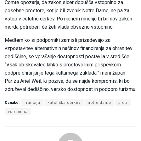
Comte opozarja, da zakon sicer dopušča vstopnino za
posebne prostore, kot je bil zvonik Notre Dame, ne pa za
vstop v celotno cerkev. Po njenem mnenju bi bil nov zakon
morda potreben, če želi vlada obvezno vstopnino.
Medtem ko si podporniki zamisli prizadevajo za
vzpostavitev alternativnih načinov financiranja za ohranitev
dediščine, se vprašanje dostopnosti postavlja v središče.
“Vsak obiskovalec lahko s prostovoljnim prispevkom
podpre ohranjanje tega kulturnega zaklada,” meni župan
Pariza Ariel Weil, ki poziva, da se najde kompromis, ki bo
združeval dediščino, versko dostopnost in podporo turizmu.
Oznake:
francija
katoliška cerkev
notre dame
proti
vstopnina