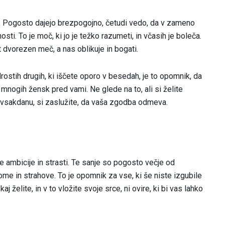
h. Pogosto dajejo brezpogojno, četudi vedo, da v zameno
ti. To je moč, ki jo je težko razumeti, in včasih je boleča.
t dvorezen meč, a nas oblikuje in bogati.
odrostih drugih, ki iščete oporo v besedah, je to opomnik, da
j mnogih žensk pred vami. Ne glede na to, ali si želite
m vsakdanu, si zaslužite, da vaša zgodba odmeva.
je ambicije in strasti. Te sanje so pogosto večje od
ome in strahove. To je opomnik za vse, ki še niste izgubile
želite, in v to vložite svoje srce, ni ovire, ki bi vas lahko