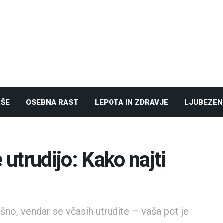
RŠE
OSEBNA RAST
LEPOTA IN ZDRAVJE
LJUBEZEN
utrudijo: Kako najti
šno, vendar se včasih utrudite – vaša pot je