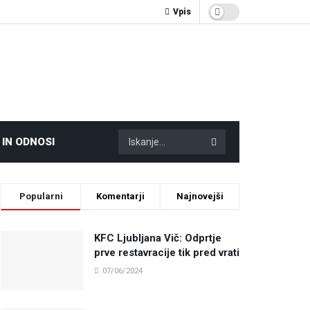
Vpis
 IN ODNOSI
Popularni
Komentarji
Najnovejši
KFC Ljubljana Vič: Odprtje
prve restavracije tik pred vrati
07/06/2024