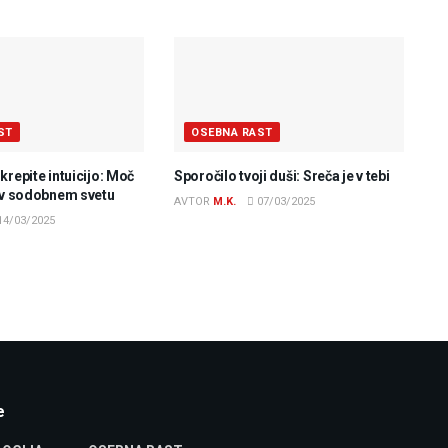
ST
OSEBNA RAST
krepite intuicijo: Moč
Sporočilo tvoji duši: Sreča je v tebi
e v sodobnem svetu
AVTOR
M.K.
07/03/2025
14/03/2025
e