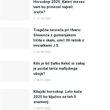
Horoskop 2025: Kateri mesec
vam bo prinesel največ
sreče?
11/10/2024
Tragična nesreča pri Hvaru:
Slovenca z gumenjakom
trčila v skalo, umrl 30-letnik z
inicialkami J.S.
02/08/2024
Kdo je bil Satko Kekić in zakaj
je postal tarča mafijskega
uboja?
08/01/2025
Kitajski horoskop: Leto kače
2025 bo ključno za teh 5
znamenj
20/01/2025