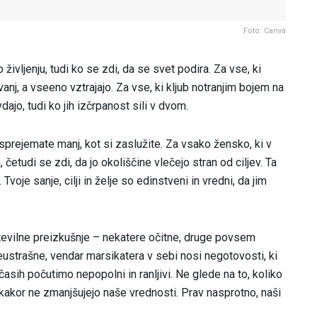
Foto: Canva
ivljenju, tudi ko se zdi, da se svet podira. Za vse, ki
nj, a vseeno vztrajajo. Za vse, ki kljub notranjim bojem na
dajo, tudi ko jih izčrpanost sili v dvom.
 sprejemate manj, kot si zaslužite. Za vsako žensko, ki v
 četudi se zdi, da jo okoliščine vlečejo stran od ciljev. Ta
oje sanje, cilji in želje so edinstveni in vredni, da jim
vilne preizkušnje – nekatere očitne, druge povsem
eustrašne, vendar marsikatera v sebi nosi negotovosti, ki
časih počutimo nepopolni in ranljivi. Ne glede na to, koliko
kakor ne zmanjšujejo naše vrednosti. Prav nasprotno, naši