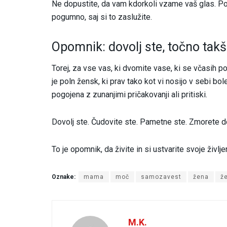
Ne dopustite, da vam kdorkoli vzame vaš glas. Pos
pogumno, saj si to zaslužite.
Opomnik: dovolj ste, točno takš
Torej, za vse vas, ki dvomite vase, ki se včasih 
je poln žensk, ki prav tako kot vi nosijo v sebi bo
pogojena z zunanjimi pričakovanji ali pritiski.
Dovolj ste. Čudovite ste. Pametne ste. Zmorete dos
To je opomnik, da živite in si ustvarite svoje življe
Oznake:
mama
moč
samozavest
žena
ž
M.K.