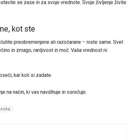
tavite se zase in za svoje vrednote. Svoje življenje živite
ne, kot ste
počutite preobremenjene ali razočarane – niste same. Svet
lečino in zmago, ranljivost in moč. Vaša vrednost ni
eči, kar koli si zadate.
nje na način, ki vas navdihuje in osrečuje.
enska