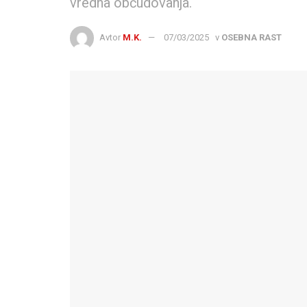
vredna občudovanja.
Avtor
M.K.
07/03/2025
v
OSEBNA RAST