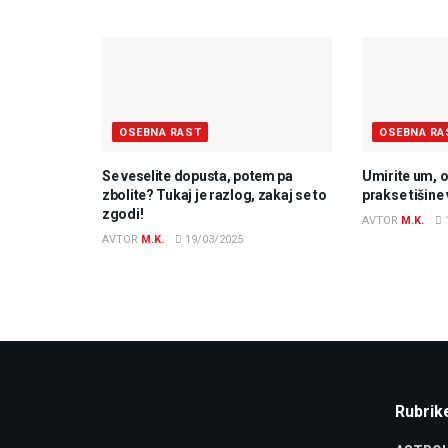
OSEBNA RAST
OSEBNA RA
Se veselite dopusta, potem pa
Umirite um, o
zbolite? Tukaj je razlog, zakaj se to
prakse tišin
zgodi!
AVTOR
M.K.
AVTOR
M.K.
19/03/2025
Rubrik