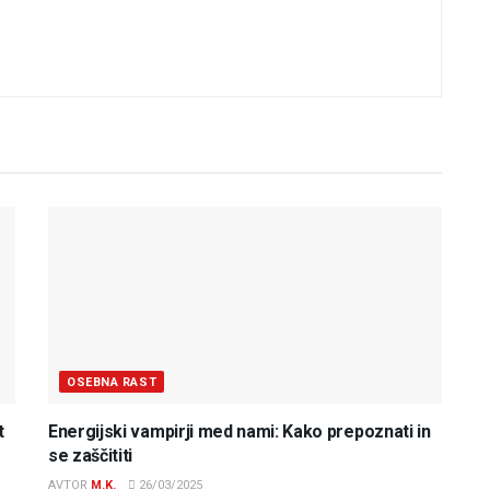
OSEBNA RAST
t
Energijski vampirji med nami: Kako prepoznati in
se zaščititi
AVTOR
M.K.
26/03/2025