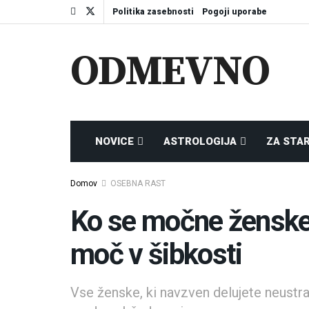
Politika zasebnosti
Pogoji uporabe
ODMEVNO
NOVICE
ASTROLOGIJA
ZA STA
Domov
OSEBNA RAST
Ko se močne ženske 
moč v šibkosti
Vse ženske, ki navzven delujete neustra