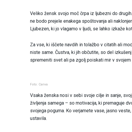
Veliko žensk svojo moč črpa iz ljubezni do drugi
ne bodo prejele enakega spoštovanja ali naklonjenos
Ljubezen, ki jo vlagamo v ljudi, se lahko izkaže ko
Za vse, ki iščete navdih in tolažbo v citatih ali m
niste same. Čustva, ki jih občutite, so del izkušen
spremeniti svet ali pa zgolj poiskati mir v svoje
Foto: Canva
Vsaka ženska nosi v sebi svoje cilje in sanje, svo
življenja samega – so motivacija, ki premaguje dv
svojega poguma. Ko verjamete vase, jasno veste, kaj 
ustavila.