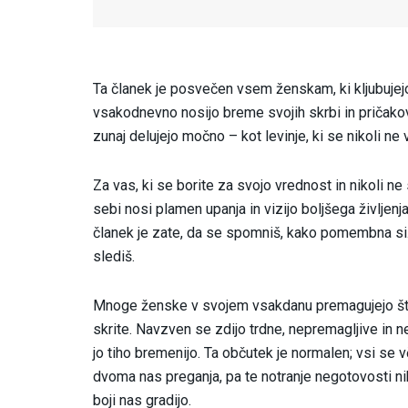
Ta članek je posvečen vsem ženskam, ki kljubujejo ž
vsakodnevno nosijo breme svojih skrbi in pričakova
zunaj delujejo močno – kot levinje, ki se nikoli ne v
Za vas, ki se borite za svojo vrednost in nikoli ne
sebi nosi plamen upanja in vizijo boljšega življenja,
članek je zate, da se spomniš, kako pomembna si. Tv
slediš.
Mnoge ženske v svojem vsakdanu premagujejo šte
skrite. Navzven se zdijo trdne, nepremagljive in n
jo tiho bremenijo. Ta občutek je normalen; vsi se v
dvoma nas preganja, pa te notranje negotovosti ni
boji nas gradijo.