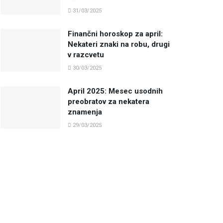
31/03/2025
Finančni horoskop za april:
Nekateri znaki na robu, drugi
v razcvetu
30/03/2025
April 2025: Mesec usodnih
preobratov za nekatera
znamenja
29/03/2025