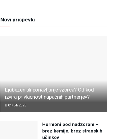
Novi prispevki
Ljubezen ali ponavljanje vzorca? Od kod
izvira privlačnost napačnih partnerjev?
01/04/2025
Hormoni pod nadzorom –
brez kemije, brez stranskih
učinkov