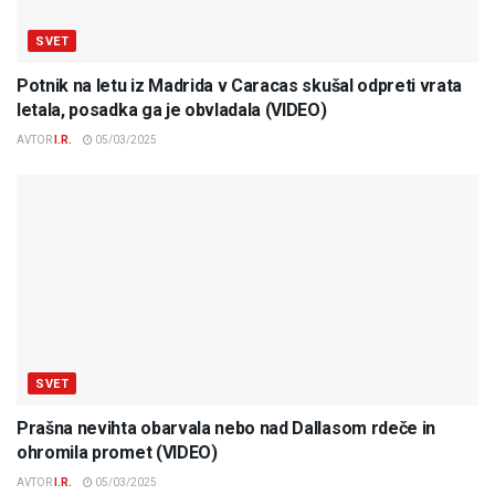
SVET
Potnik na letu iz Madrida v Caracas skušal odpreti vrata
letala, posadka ga je obvladala (VIDEO)
AVTOR
I.R.
05/03/2025
SVET
Prašna nevihta obarvala nebo nad Dallasom rdeče in
ohromila promet (VIDEO)
AVTOR
I.R.
05/03/2025