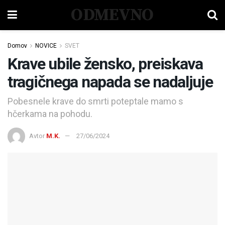
ODMEVNO
Domov
NOVICE
SVET
Krave ubile žensko, preiskava
tragičnega napada se nadaljuje
Pobesnele krave do smrti poteptale mamo s
hčerkama na pohodu.
Avtor
M.K.
27/06/2024