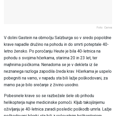
Foto: Canva
V dolini Gastein na območju Salzburga so v sredo popoldne
krave napadle družino na pohodu in do smrti poteptale 40-
letno žensko. Po poročanju Heute je bila 40-letnica na
pohodu s svojima hčerkama, starima 20 in 23 let, ter
majhnima psičkoma. Nenadoma se je v dekleta iz še
neznanega razloga zapodila čreda krav. Hčerkama je uspelo
pobegniti na varno, v napadu sta bili lažje poškodovani, za
mamo pa je bilo srečanje z živino usodno.
Pobesnele krave so se razbežale šele ob prihodu
helikopterja nujne medicinske pomoči. Kljub takojšnjemu
oživljanju je 40-letnica zaradi posledic poškodb umrla. Lažje
poškodovani hčerki sta bili z reševalnim helikopterjem