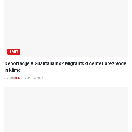
SVET
Deportacije v Guantanamo? Migrantski center brez vode
in klime
AVTOR
M.K.
06/03/2025