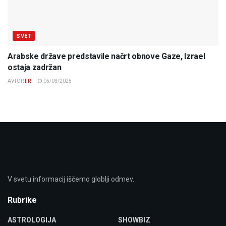
SVET
Arabske države predstavile načrt obnove Gaze, Izrael
ostaja zadržan
AVTOR
I.R.
05/03/2025
V svetu informacij iščemo globlji odmev.
Rubrike
ASTROLOGIJA
SHOWBIZ