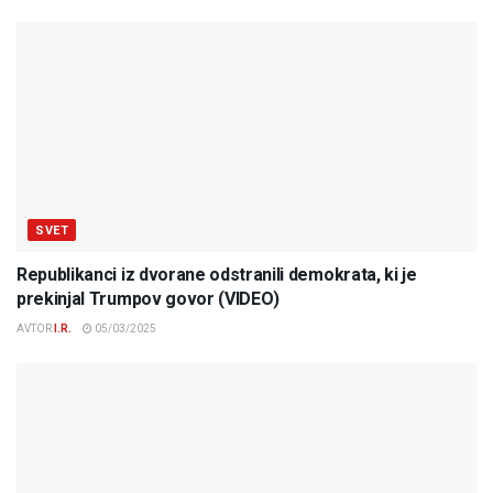
SVET
Republikanci iz dvorane odstranili demokrata, ki je
prekinjal Trumpov govor (VIDEO)
AVTOR
I.R.
05/03/2025