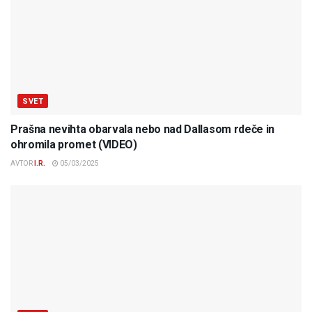
SVET
Prašna nevihta obarvala nebo nad Dallasom rdeče in
ohromila promet (VIDEO)
AVTOR
I.R.
05/03/2025