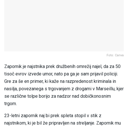
Foto: Canva
Zapornik je najstnika prek družbenih omrežij najel, da za 50
tisoč evrov izvede umor, nato pa ga je sam prijavil policiji.
Gre za še en primer, ki kaže na razpredenost kriminala in
nasilja, povezanega s trgovanjem z drogami v Marseillu, kjer
se različne tolpe borijo za nadzor nad dobičkonosnim
trgom.
23-letni zapornik naj bi prek spleta stopil v stik z
najstnikom, ki je bil že pripravljen na streljanje. Zapornik mu