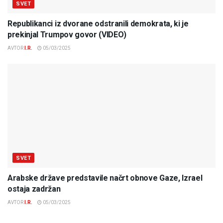
SVET
Republikanci iz dvorane odstranili demokrata, ki je
prekinjal Trumpov govor (VIDEO)
AVTOR
I.R.
05/03/2025
SVET
Arabske države predstavile načrt obnove Gaze, Izrael
ostaja zadržan
AVTOR
I.R.
05/03/2025