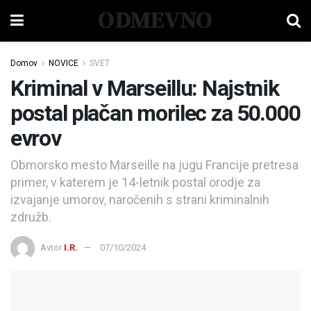
ODMEVNO
Domov
NOVICE
SVET
Kriminal v Marseillu: Najstnik
postal plačan morilec za 50.000
evrov
Obmorsko mesto Marseille na jugu Francije pretresa
primer, v katerem je 14-letnik postal orodje za
izvajanje umorov, naročenih s strani kriminalnih
združb.
Avtor
I.R.
07/10/2024