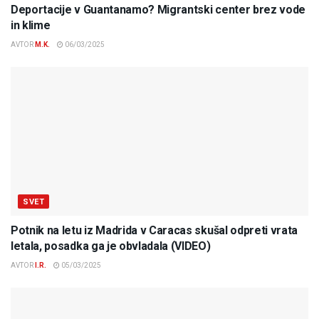
Deportacije v Guantanamo? Migrantski center brez vode
in klime
AVTOR
M.K.
06/03/2025
SVET
Potnik na letu iz Madrida v Caracas skušal odpreti vrata
letala, posadka ga je obvladala (VIDEO)
AVTOR
I.R.
05/03/2025