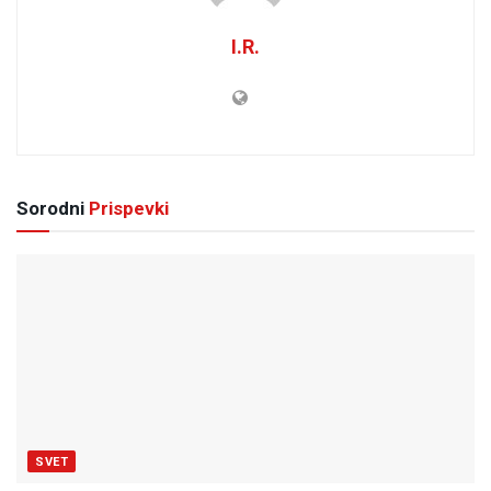
I.R.
Sorodni
Prispevki
SVET