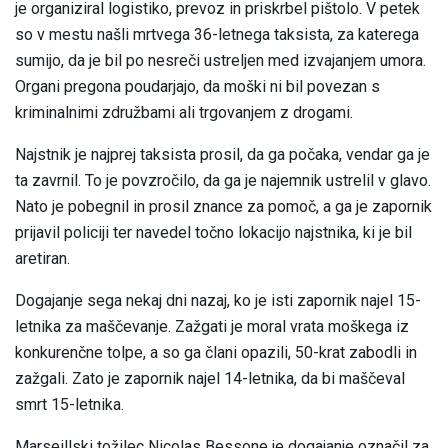
je organiziral logistiko, prevoz in priskrbel pištolo. V petek
so v mestu našli mrtvega 36-letnega taksista, za katerega
sumijo, da je bil po nesreči ustreljen med izvajanjem umora.
Organi pregona poudarjajo, da moški ni bil povezan s
kriminalnimi združbami ali trgovanjem z drogami.
Najstnik je najprej taksista prosil, da ga počaka, vendar ga je
ta zavrnil. To je povzročilo, da ga je najemnik ustrelil v glavo.
Nato je pobegnil in prosil znance za pomoč, a ga je zapornik
prijavil policiji ter navedel točno lokacijo najstnika, ki je bil
aretiran.
Dogajanje sega nekaj dni nazaj, ko je isti zapornik najel 15-
letnika za maščevanje. Zažgati je moral vrata moškega iz
konkurenčne tolpe, a so ga člani opazili, 50-krat zabodli in
zažgali. Zato je zapornik najel 14-letnika, da bi maščeval
smrt 15-letnika.
Marseillski tožilec Nicolas Bessone je dogajanje označil za