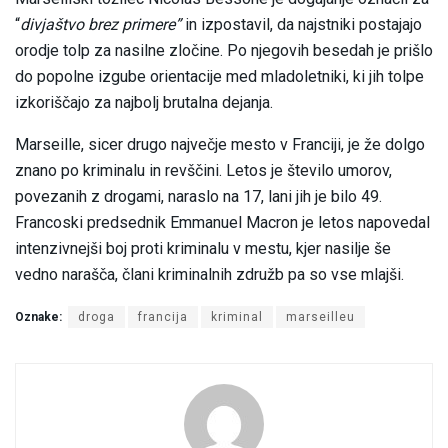
“
divjaštvo brez primere”
in izpostavil, da najstniki postajajo
orodje tolp za nasilne zločine. Po njegovih besedah je prišlo
do popolne izgube orientacije med mladoletniki, ki jih tolpe
izkoriščajo za najbolj brutalna dejanja.
Marseille, sicer drugo največje mesto v Franciji, je že dolgo
znano po kriminalu in revščini. Letos je število umorov,
povezanih z drogami, naraslo na 17, lani jih je bilo 49.
Francoski predsednik Emmanuel Macron je letos napovedal
intenzivnejši boj proti kriminalu v mestu, kjer nasilje še
vedno narašča, člani kriminalnih združb pa so vse mlajši.
Oznake:
droga
francija
kriminal
marseilleu