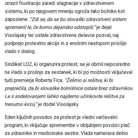
izrazil frustracijo zaradi stagnacije v zdravstvenem
sistemu, ki po njegovem mnenju ogroža tako bolnike kot
zaposlene:
“Zdi se, da se bo slovaški zdravstveni sistem
spremenil le, če bomo dejansko odstopili,”
je dejal
Visolajsky ter ostale zdravstvene delavce pozval, naj
podprejo protestno akcijo in z enotnim nastopom prisilijo
vlado v dialog.
Sindikat LOZ, ki organizira protest, se je obrnil neposredno
na vlado s prošnjo za sestanek, ki bi po možnosti vključeval
tudi premierja Roberta Fica.
“Želimo si rešitve, ki bi
preprečila, da bi slovaške bolnišnice ostale brez zdravnikov.
Le s sodelovanjem lahko najdemo učinkovite rešitve za
trenutno krizo,”
je dodal Visolajsky.
Eden ključnih povodov za protest je vladni varčevalni
program, ki vključuje spremembe v obljubljeni povišici plač
za zdravnike in medicinske sestre. Vlada namerava delno