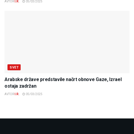
AVTOR
I.R.
05/03/2025
SVET
Arabske države predstavile načrt obnove Gaze, Izrael
ostaja zadržan
AVTOR
I.R.
05/03/2025