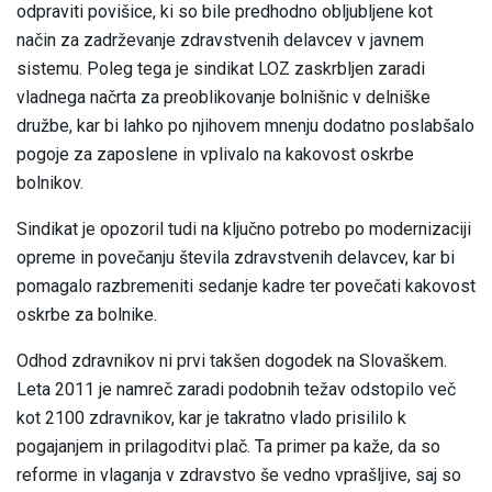
odpraviti povišice, ki so bile predhodno obljubljene kot
način za zadrževanje zdravstvenih delavcev v javnem
sistemu. Poleg tega je sindikat LOZ zaskrbljen zaradi
vladnega načrta za preoblikovanje bolnišnic v delniške
družbe, kar bi lahko po njihovem mnenju dodatno poslabšalo
pogoje za zaposlene in vplivalo na kakovost oskrbe
bolnikov.
Sindikat je opozoril tudi na ključno potrebo po modernizaciji
opreme in povečanju števila zdravstvenih delavcev, kar bi
pomagalo razbremeniti sedanje kadre ter povečati kakovost
oskrbe za bolnike.
Odhod zdravnikov ni prvi takšen dogodek na Slovaškem.
Leta 2011 je namreč zaradi podobnih težav odstopilo več
kot 2100 zdravnikov, kar je takratno vlado prisililo k
pogajanjem in prilagoditvi plač. Ta primer pa kaže, da so
reforme in vlaganja v zdravstvo še vedno vprašljive, saj so