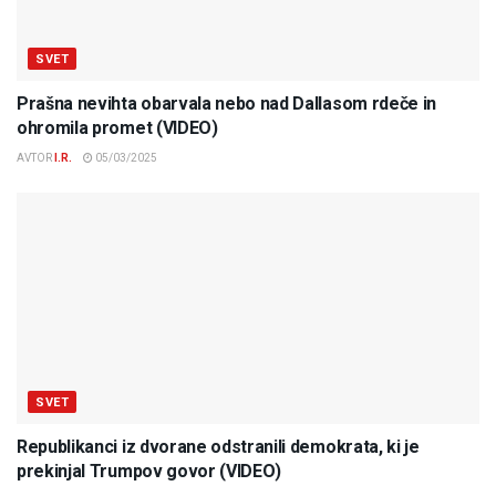
SVET
Prašna nevihta obarvala nebo nad Dallasom rdeče in
ohromila promet (VIDEO)
AVTOR
I.R.
05/03/2025
SVET
Republikanci iz dvorane odstranili demokrata, ki je
prekinjal Trumpov govor (VIDEO)