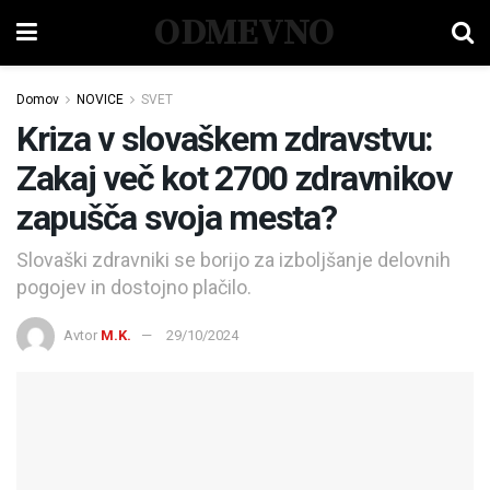
ODMEVNO
Domov
NOVICE
SVET
Kriza v slovaškem zdravstvu:
Zakaj več kot 2700 zdravnikov
zapušča svoja mesta?
Slovaški zdravniki se borijo za izboljšanje delovnih
pogojev in dostojno plačilo.
Avtor
M.K.
29/10/2024