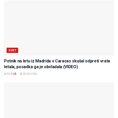
SVET
Potnik na letu iz Madrida v Caracas skušal odpreti vrata
letala, posadka ga je obvladala (VIDEO)
AVTOR
I.R.
05/03/2025