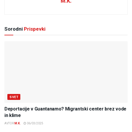
M.K.
Sorodni
Prispevki
SVET
Deportacije v Guantanamo? Migrantski center brez vode
in klime
AVTOR
M.K.
06/03/2025