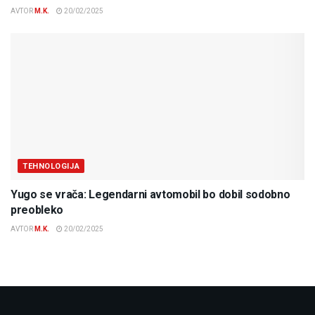
AVTOR
M.K.
20/02/2025
TEHNOLOGIJA
Yugo se vrača: Legendarni avtomobil bo dobil sodobno
preobleko
AVTOR
M.K.
20/02/2025