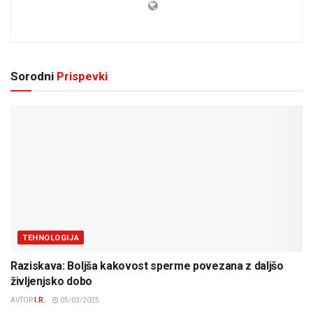
Sorodni
Prispevki
TEHNOLOGIJA
Raziskava: Boljša kakovost sperme povezana z daljšo
življenjsko dobo
AVTOR
I.R.
05/03/2025