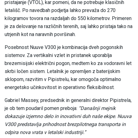
pristajanje (VTOL), kar pomeni, da ne potrebuje klasičnih
letališč. Po navedbah podjetja lahko prevaža do 270
kilogramov tovora na razdaljah do 550 kilometrov. Primeren
je za delovanje na različnih terenih, saj lahko pristaja tako na
utrjenih kot na naravnih površinah.
Posebnost Nuuve V300 je kombinacija dveh pogonskih
sistemov. Za vertikalni vzlet in pristanek uporablja
brezemisijski električni pogon, medtem ko za vodoravni let
skrbi ločen sistem. Letalnik je opremljen z baterijskim
sklopom, razvitim v Pipistrelu, kar omogoča optimalno
energetsko učinkovitost in operativno fleksibilnost.
Gabriel Massey, predsednik in generalni direktor Pipistrela,
je ob tem poudaril pomen preboja:
“Današnji mejnik
dokazuje izjemno delo in inovativni duh naše ekipe. Nuuva
V300 predstavlja prihodnost brezpilotnega transporta in
odpira nova vrata v letalski industriji.”