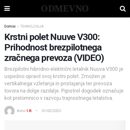
ODMEVNO
Domov
TEHNOLOGIJA
Krstni polet Nuuve V300:
Prihodnost brezpilotnega
zračnega prevoza (VIDEO)
Brezpilotni hibridno-električni letalnik Nuuva V300 je
uspešno opravil svoj krstni polet. Zmožen je
vertikalnega vzletanja in pristajanja ter prevoza
tovora na dolge razdalje. Pipistrel dogodek označuje
kot prelomnico v razvoju trajnostnega letalstva.
Avtor
I.R.
01/02/2025