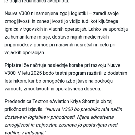
je trojna redundanca avtopilota.
Nuuva V300 ni namenjena zgolj logistiki – zaradi svoje
zmogljivosti in zanesljivosti jo vidijo tudi kot ključnega
igralca v trgovskih in vladnih operacijah. Lahko se uporablja
za humanitarne misije, dostavo nujnih medicinskih
pripomočkov, pomoč pri naravnih nesrečah in celo pri
vojaških operacijah.
Pipistrel že načrtuje naslednje korake pri razvoju Nuuve
V300. V letu 2025 bodo testni program razširili z dodatnim
letalnikom, kar bo omogočilo izboljšave na področju
varnosti, zmogljivosti in operativnega dosega.
Predsednica Textron eAviation Kriya Shortt je ob tej
priložnosti izjavila:
“Nuuva V300 bo preoblikovala način
dostave in logistike v prihodnosti. Njena edinstvena
zmogljivost in trajnostna zasnova jo postavljata med
vodilne v industriji.”