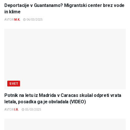
Deportacije v Guantanamo? Migrantski center brez vode
in klime
AVTOR
M.K.
06/03/2025
SVET
Potnik na letu iz Madrida v Caracas skušal odpreti vrata
letala, posadka ga je obvladala (VIDEO)
AVTOR
I.R.
05/03/2025