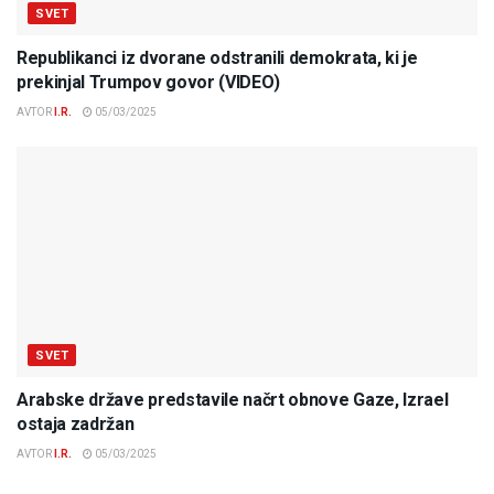
SVET
Republikanci iz dvorane odstranili demokrata, ki je
prekinjal Trumpov govor (VIDEO)
AVTOR
I.R.
05/03/2025
SVET
Arabske države predstavile načrt obnove Gaze, Izrael
ostaja zadržan
AVTOR
I.R.
05/03/2025