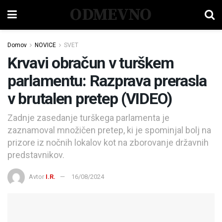
ODMEVNO
Domov
NOVICE
SVET
Krvavi obračun v turškem
parlamentu: Razprava prerasla
v brutalen pretep (VIDEO)
Zadnje zasedanje turškega parlamenta je
zaznamoval množičen pretep, ki je spominjal bolj na
prizore iz nočnih lokalov kot na zborovanje državnih
predstavnikov.
Avtor
I.R.
16/08/2024