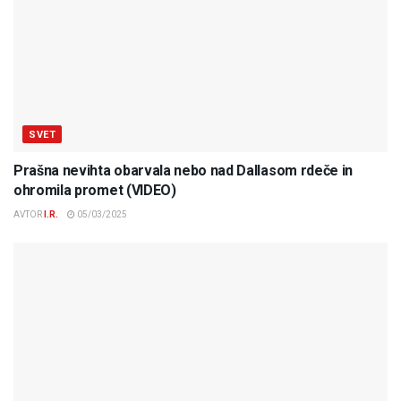
SVET
Prašna nevihta obarvala nebo nad Dallasom rdeče in
ohromila promet (VIDEO)
AVTOR
I.R.
05/03/2025