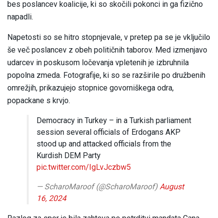
bes poslancev koalicije, ki so skočili pokonci in ga fizično
napadli.
Napetosti so se hitro stopnjevale, v pretep pa se je vključilo
še več poslancev z obeh političnih taborov. Med izmenjavo
udarcev in poskusom ločevanja vpletenih je izbruhnila
popolna zmeda. Fotografije, ki so se razširile po družbenih
omrežjih, prikazujejo stopnice govorniškega odra,
popackane s krvjo.
Democracy in Turkey – in a Turkish parliament
session several officials of Erdogans AKP
stood up and attacked officials from the
Kurdish DEM Party
pic.twitter.com/IgLvJczbw5
— ScharoMaroof (@ScharoMaroof)
August
16, 2024