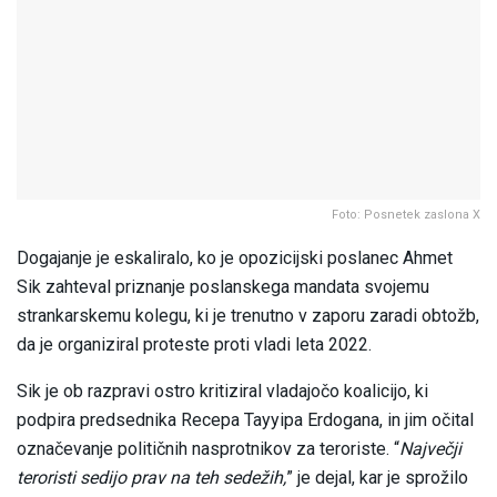
Foto: Posnetek zaslona X
Dogajanje je eskaliralo, ko je opozicijski poslanec Ahmet
Sik zahteval priznanje poslanskega mandata svojemu
strankarskemu kolegu, ki je trenutno v zaporu zaradi obtožb,
da je organiziral proteste proti vladi leta 2022.
Sik je ob razpravi ostro kritiziral vladajočo koalicijo, ki
podpira predsednika Recepa Tayyipa Erdogana, in jim očital
označevanje političnih nasprotnikov za teroriste. “
Največji
teroristi sedijo prav na teh sedežih,
” je dejal, kar je sprožilo