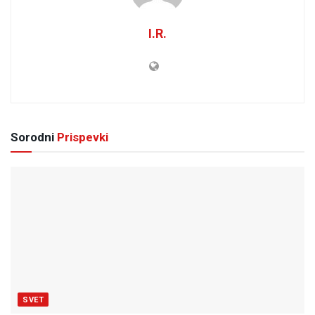
I.R.
Sorodni
Prispevki
SVET