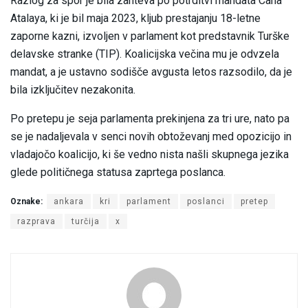
Razlog za spor je bila zahteva po potrditvi mandata Cana
Atalaya, ki je bil maja 2023, kljub prestajanju 18-letne
zaporne kazni, izvoljen v parlament kot predstavnik Turške
delavske stranke (TIP). Koalicijska večina mu je odvzela
mandat, a je ustavno sodišče avgusta letos razsodilo, da je
bila izključitev nezakonita.
Po pretepu je seja parlamenta prekinjena za tri ure, nato pa
se je nadaljevala v senci novih obtoževanj med opozicijo in
vladajočo koalicijo, ki še vedno nista našli skupnega jezika
glede političnega statusa zaprtega poslanca.
Oznake:
ankara
kri
parlament
poslanci
pretep
razprava
turčija
x