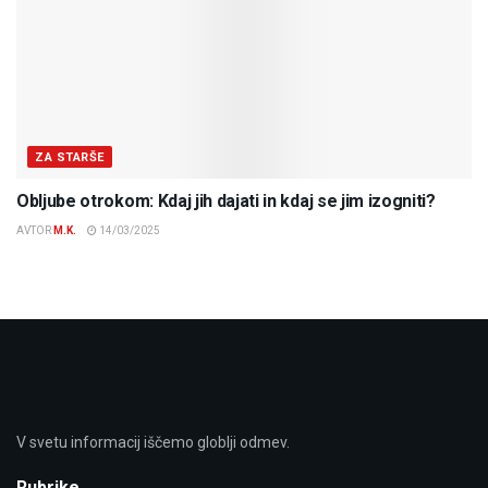
ZA STARŠE
Obljube otrokom: Kdaj jih dajati in kdaj se jim izogniti?
AVTOR
M.K.
14/03/2025
V svetu informacij iščemo globlji odmev.
Rubrike