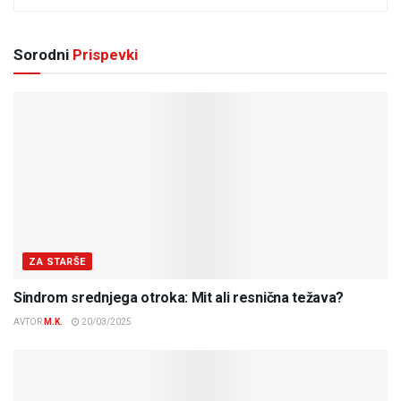
Sorodni
Prispevki
ZA STARŠE
Sindrom srednjega otroka: Mit ali resnična težava?
AVTOR
M.K.
20/03/2025