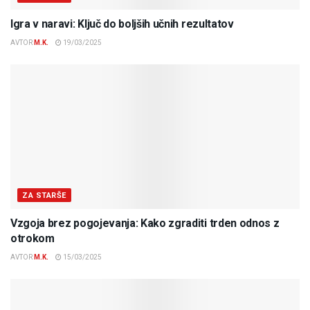
Igra v naravi: Ključ do boljših učnih rezultatov
AVTOR
M.K.
19/03/2025
ZA STARŠE
Vzgoja brez pogojevanja: Kako zgraditi trden odnos z
otrokom
AVTOR
M.K.
15/03/2025