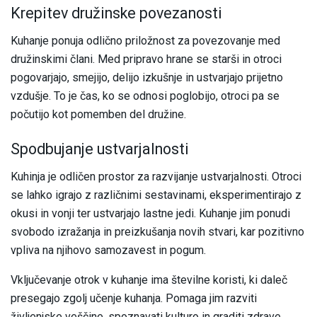
Krepitev družinske povezanosti
Kuhanje ponuja odlično priložnost za povezovanje med
družinskimi člani. Med pripravo hrane se starši in otroci
pogovarjajo, smejijo, delijo izkušnje in ustvarjajo prijetno
vzdušje. To je čas, ko se odnosi poglobijo, otroci pa se
počutijo kot pomemben del družine.
Spodbujanje ustvarjalnosti
Kuhinja je odličen prostor za razvijanje ustvarjalnosti. Otroci
se lahko igrajo z različnimi sestavinami, eksperimentirajo z
okusi in vonji ter ustvarjajo lastne jedi. Kuhanje jim ponudi
svobodo izražanja in preizkušanja novih stvari, kar pozitivno
vpliva na njihovo samozavest in pogum.
Vključevanje otrok v kuhanje ima številne koristi, ki daleč
presegajo zgolj učenje kuhanja. Pomaga jim razviti
življenjske veščine, spoznavati kulturo in graditi zdrave