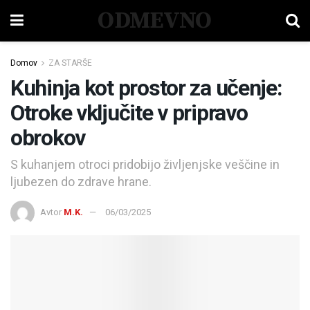
ODMEVNO
Domov
ZA STARŠE
Kuhinja kot prostor za učenje:
Otroke vključite v pripravo
obrokov
S kuhanjem otroci pridobijo življenjske veščine in
ljubezen do zdrave hrane.
Avtor
M.K.
06/03/2025