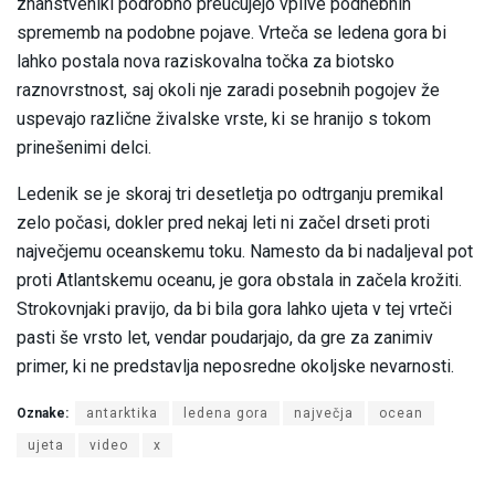
znanstveniki podrobno preučujejo vplive podnebnih
sprememb na podobne pojave. Vrteča se ledena gora bi
lahko postala nova raziskovalna točka za biotsko
raznovrstnost, saj okoli nje zaradi posebnih pogojev že
uspevajo različne živalske vrste, ki se hranijo s tokom
prinešenimi delci.
Ledenik se je skoraj tri desetletja po odtrganju premikal
zelo počasi, dokler pred nekaj leti ni začel drseti proti
največjemu oceanskemu toku. Namesto da bi nadaljeval pot
proti Atlantskemu oceanu, je gora obstala in začela krožiti.
Strokovnjaki pravijo, da bi bila gora lahko ujeta v tej vrteči
pasti še vrsto let, vendar poudarjajo, da gre za zanimiv
primer, ki ne predstavlja neposredne okoljske nevarnosti.
Oznake:
antarktika
ledena gora
največja
ocean
ujeta
video
x