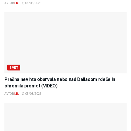
AVTOR
I.R.
05/03/2025
SVET
Prašna nevihta obarvala nebo nad Dallasom rdeče in
ohromila promet (VIDEO)
AVTOR
I.R.
05/03/2025