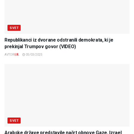
SVET
Republikanci iz dvorane odstranili demokrata, ki je
prekinjal Trumpov govor (VIDEO)
AVTOR
I.R.
05/03/2025
SVET
Arabske države predstavile načrt obnove Gaze, Izrael