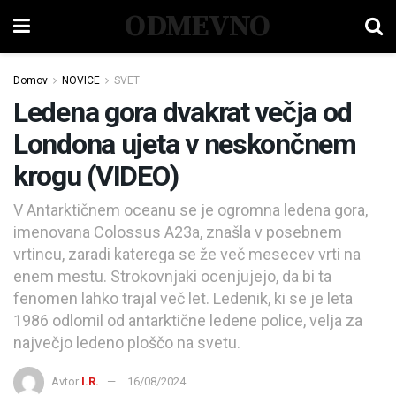
ODMEVNO
Domov
NOVICE
SVET
Ledena gora dvakrat večja od
Londona ujeta v neskončnem
krogu (VIDEO)
V Antarktičnem oceanu se je ogromna ledena gora,
imenovana Colossus A23a, znašla v posebnem
vrtincu, zaradi katerega se že več mesecev vrti na
enem mestu. Strokovnjaki ocenjujejo, da bi ta
fenomen lahko trajal več let. Ledenik, ki se je leta
1986 odlomil od antarktične ledene police, velja za
največjo ledeno ploščo na svetu.
Avtor
I.R.
16/08/2024