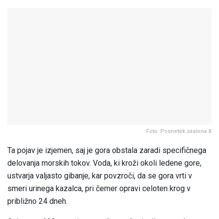
Foto: Posnetek zaslona X
Ta pojav je izjemen, saj je gora obstala zaradi specifičnega
delovanja morskih tokov. Voda, ki kroži okoli ledene gore,
ustvarja valjasto gibanje, kar povzroči, da se gora vrti v
smeri urinega kazalca, pri čemer opravi celoten krog v
približno 24 dneh.