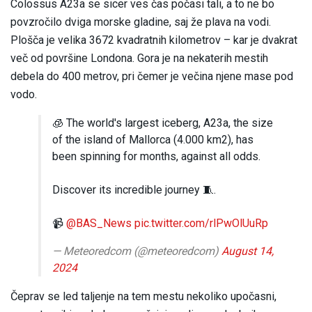
Colossus A23a se sicer ves čas počasi tali, a to ne bo
povzročilo dviga morske gladine, saj že plava na vodi.
Plošča je velika 3672 kvadratnih kilometrov – kar je dvakrat
več od površine Londona. Gora je na nekaterih mestih
debela do 400 metrov, pri čemer je večina njene mase pod
vodo.
🧊 The world's largest iceberg, A23a, the size
of the island of Mallorca (4.000 km2), has
been spinning for months, against all odds.
Discover its incredible journey 🧵.
📹
@BAS_News
pic.twitter.com/rlPwOlUuRp
— Meteoredcom (@meteoredcom)
August 14,
2024
Čeprav se led taljenje na tem mestu nekoliko upočasni,