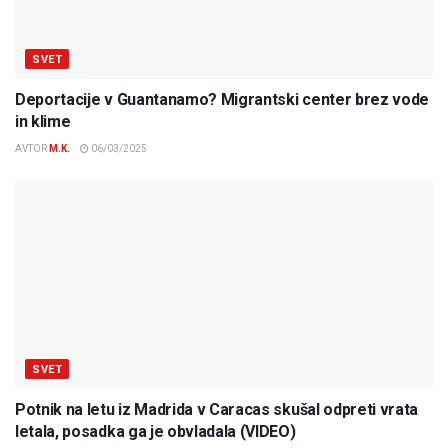
SVET
Deportacije v Guantanamo? Migrantski center brez vode
in klime
AVTOR
M.K.
06/03/2025
SVET
Potnik na letu iz Madrida v Caracas skušal odpreti vrata
letala, posadka ga je obvladala (VIDEO)