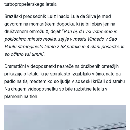
turbopropelerskega letala.
Brazilski predsednik Luiz Inacio Lula da Silva je med
govorom na mornariškem dogodku, ki je bil objavljen na
društvenem omrežu X, dejal: “
Rad bi, da vsi vstanemo in
poklonimo minuto molka, saj je v mestu Vinhedo v Sao
Paulu strmoglavilo letalo z 58 potniki in 4 člani posadke, ki
so očitno vsi umrli.
“.
Dramatični videoposnetki nesreče na družbenih omrežjih
prikazujejo letalo, ki je spiralasto izgubljalo višino, nato pa
padlo na tla, medtem ko so ljudje v soseski kričali od strahu.
Na drugem videoposnetku so bile razbitine letala v
plamenih na tleh.