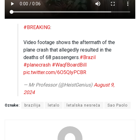
#BREAKING
:
Video footage shows the aftermath of the
plane crash that allegedly resulted in the
deaths of 68 passengers.
#Brazil
#planecrash
#WaqfBoardBill
pic.twitter.com/6O5QlyPCBR
— Mr Professor (@HeistGenius)
August 9,
2024
Oznake:
brazilija
letalo
letalska nesreča
Sao Paolo