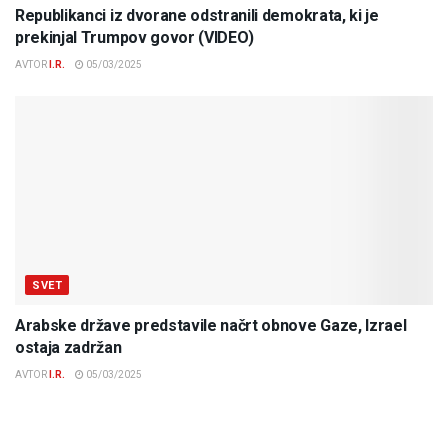
Republikanci iz dvorane odstranili demokrata, ki je
prekinjal Trumpov govor (VIDEO)
AVTOR
I.R.
05/03/2025
SVET
Arabske države predstavile načrt obnove Gaze, Izrael
ostaja zadržan
AVTOR
I.R.
05/03/2025