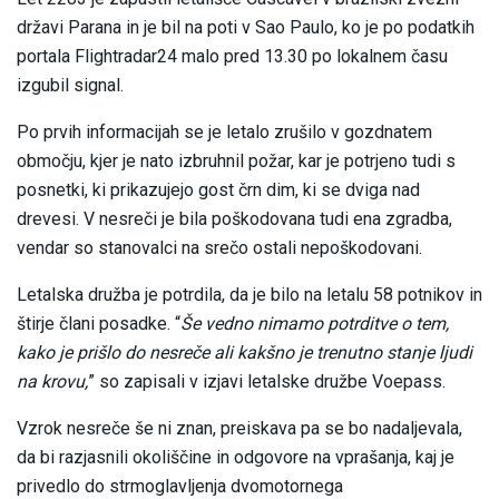
državi Parana in je bil na poti v Sao Paulo, ko je po podatkih
portala Flightradar24 malo pred 13.30 po lokalnem času
izgubil signal.
Po prvih informacijah se je letalo zrušilo v gozdnatem
območju, kjer je nato izbruhnil požar, kar je potrjeno tudi s
posnetki, ki prikazujejo gost črn dim, ki se dviga nad
drevesi. V nesreči je bila poškodovana tudi ena zgradba,
vendar so stanovalci na srečo ostali nepoškodovani.
Letalska družba je potrdila, da je bilo na letalu 58 potnikov in
štirje člani posadke. “
Še vedno nimamo potrditve o tem,
kako je prišlo do nesreče ali kakšno je trenutno stanje ljudi
na krovu,
” so zapisali v izjavi letalske družbe Voepass.
Vzrok nesreče še ni znan, preiskava pa se bo nadaljevala,
da bi razjasnili okoliščine in odgovore na vprašanja, kaj je
privedlo do strmoglavljenja dvomotornega