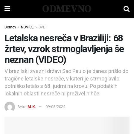
ODMEVNO
Domov
NOVICE
SVET
Letalska nesreča v Braziliji: 68
žrtev, vzrok strmoglavljenja še
neznan (VIDEO)
V brazilski zvezni državi Sao Paulo je danes prišlo do
tragične letalske nesreče, v kateri je strmoglavilo
potniško letalo s 68 ljudmi na krovu. Po podatkih
lokalnih oblasti nesreče ni preživel nihče.
Avtor
M.K.
09/08/2024