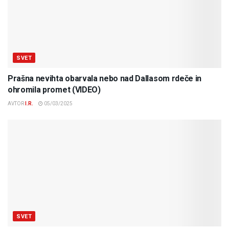
SVET
Prašna nevihta obarvala nebo nad Dallasom rdeče in
ohromila promet (VIDEO)
AVTOR
I.R.
05/03/2025
SVET