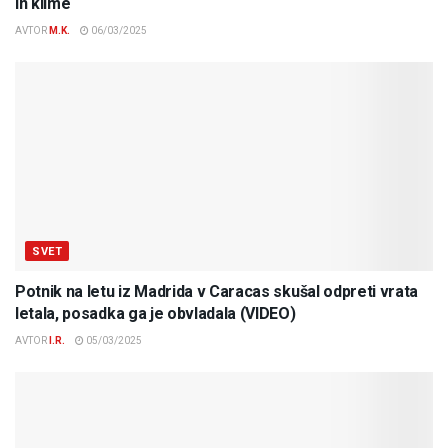
in klime
AVTOR
M.K.
06/03/2025
SVET
Potnik na letu iz Madrida v Caracas skušal odpreti vrata
letala, posadka ga je obvladala (VIDEO)
AVTOR
I.R.
05/03/2025