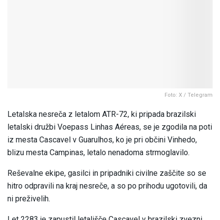
Foto: X / Telegram
Letalska nesreča z letalom ATR-72, ki pripada brazilski
letalski družbi Voepass Linhas Aéreas, se je zgodila na poti
iz mesta Cascavel v Guarulhos, ko je pri občini Vinhedo,
blizu mesta Campinas, letalo nenadoma strmoglavilo.
Reševalne ekipe, gasilci in pripadniki civilne zaščite so se
hitro odpravili na kraj nesreče, a so po prihodu ugotovili, da
ni preživelih.
Let 2283 je zapustil letališče Cascavel v brazilski zvezni