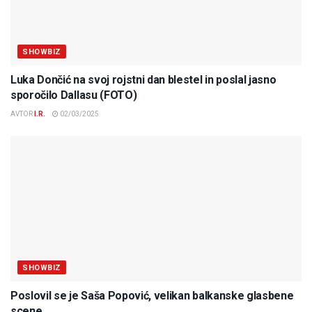
SHOWBIZ
Luka Dončić na svoj rojstni dan blestel in poslal jasno
sporočilo Dallasu (FOTO)
AVTOR
I.R.
02/03/2025
SHOWBIZ
Poslovil se je Saša Popović, velikan balkanske glasbene
scene