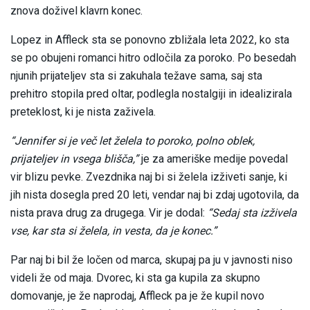
znova doživel klavrn konec.
Lopez in Affleck sta se ponovno zbližala leta 2022, ko sta
se po obujeni romanci hitro odločila za poroko. Po besedah
njunih prijateljev sta si zakuhala težave sama, saj sta
prehitro stopila pred oltar, podlegla nostalgiji in idealizirala
preteklost, ki je nista zaživela.
“Jennifer si je več let želela to poroko, polno oblek,
prijateljev in vsega blišča,”
je za ameriške medije povedal
vir blizu pevke. Zvezdnika naj bi si želela izživeti sanje, ki
jih nista dosegla pred 20 leti, vendar naj bi zdaj ugotovila, da
nista prava drug za drugega. Vir je dodal:
“Sedaj sta izživela
vse, kar sta si želela, in vesta, da je konec.”
Par naj bi bil že ločen od marca, skupaj pa ju v javnosti niso
videli že od maja. Dvorec, ki sta ga kupila za skupno
domovanje, je že naprodaj, Affleck pa je že kupil novo