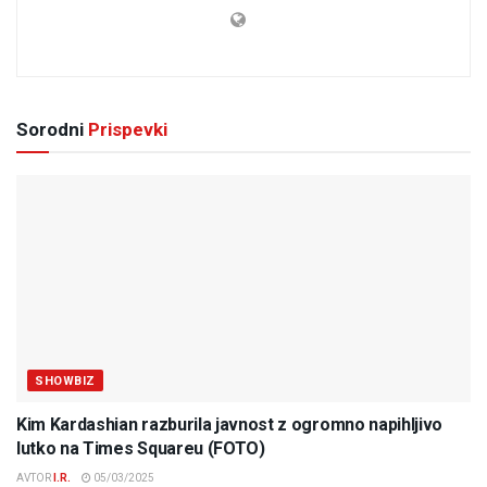
Sorodni
Prispevki
SHOWBIZ
Kim Kardashian razburila javnost z ogromno napihljivo
lutko na Times Squareu (FOTO)
AVTOR
I.R.
05/03/2025