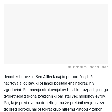
Foto: Instagram/Jennifer Lopez
Jennifer Lopez in Ben Affleck naj bi po poročanjih že
načrtovala ločitev, ki bi lahko postala ena najdražjih v
zgodovini. Po mnenju strokovnjakov bi lahko razpad njunega
dvoletnega zakona zvezdniški par stal več milijonov evrov.
Par, ki je pred dvema desetletjema že prekinil svojo zvezo
tik pred poroko, naj bi tokrat kljub hitremu vstopu v zakon