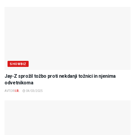
SHOWBIZ
Jay-Z sprožil tožbo proti nekdanji tožnici in njenima
odvetnikoma
AVTOR
I.R.
04/03/2025