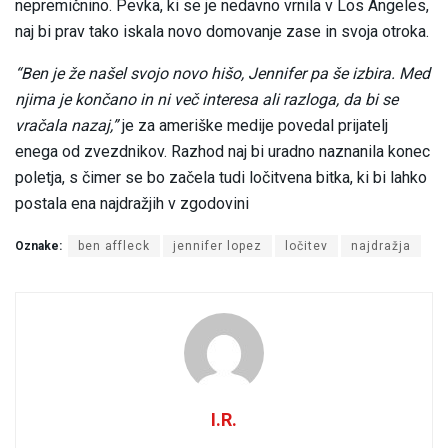
nepremičnino. Pevka, ki se je nedavno vrnila v Los Angeles,
naj bi prav tako iskala novo domovanje zase in svoja otroka.
“Ben je že našel svojo novo hišo, Jennifer pa še izbira. Med
njima je končano in ni več interesa ali razloga, da bi se
vračala nazaj,”
je za ameriške medije povedal prijatelj
enega od zvezdnikov. Razhod naj bi uradno naznanila konec
poletja, s čimer se bo začela tudi ločitvena bitka, ki bi lahko
postala ena najdražjih v zgodovini
Oznake:
ben affleck
jennifer lopez
ločitev
najdražja
I.R.