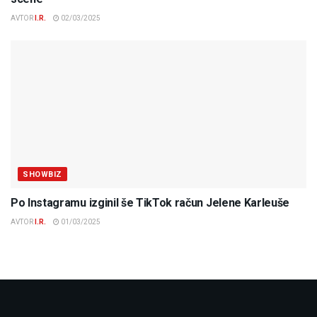
AVTOR
I.R.
02/03/2025
SHOWBIZ
Po Instagramu izginil še TikTok račun Jelene Karleuše
AVTOR
I.R.
01/03/2025