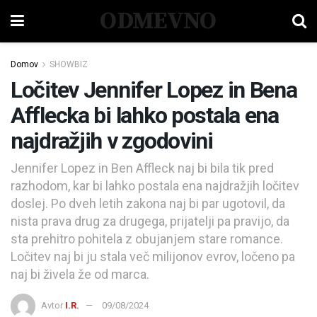
ODMEVNO
Domov
SHOWBIZ
Ločitev Jennifer Lopez in Bena
Afflecka bi lahko postala ena
najdražjih v zgodovini
Jennifer Lopez in Ben Affleck naj bi bila tik pred
razhodom, kar bi lahko postala ena najdražjih ločitev
doslej. Po dveh letih zakona naj bi par ugotovil, da
nista prava drug za drugega, prijatelji pa pravijo, da
sta prehitro pohitela z obujanjem stare romance.
Ločitev naj bi ju stala več milijonov evrov, ločeno pa
naj bi živela že od marca.
Avtor
I.R.
09/08/2024