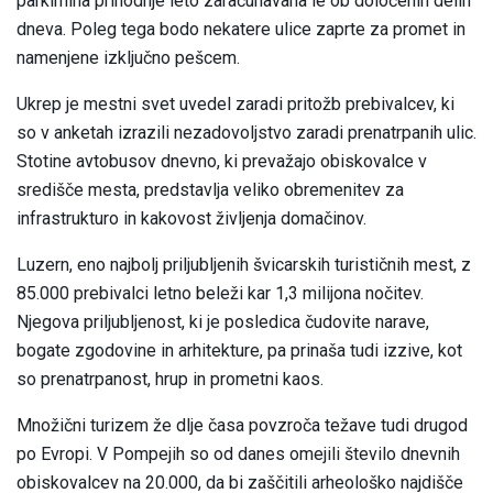
parkirnina prihodnje leto zaračunavana le ob določenih delih
dneva. Poleg tega bodo nekatere ulice zaprte za promet in
namenjene izključno pešcem.
Ukrep je mestni svet uvedel zaradi pritožb prebivalcev, ki
so v anketah izrazili nezadovoljstvo zaradi prenatrpanih ulic.
Stotine avtobusov dnevno, ki prevažajo obiskovalce v
središče mesta, predstavlja veliko obremenitev za
infrastrukturo in kakovost življenja domačinov.
Luzern, eno najbolj priljubljenih švicarskih turističnih mest, z
85.000 prebivalci letno beleži kar 1,3 milijona nočitev.
Njegova priljubljenost, ki je posledica čudovite narave,
bogate zgodovine in arhitekture, pa prinaša tudi izzive, kot
so prenatrpanost, hrup in prometni kaos.
Množični turizem že dlje časa povzroča težave tudi drugod
po Evropi. V Pompejih so od danes omejili število dnevnih
obiskovalcev na 20.000, da bi zaščitili arheološko najdišče