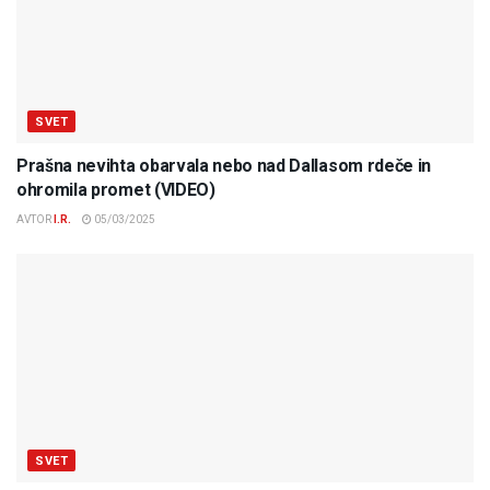
SVET
Prašna nevihta obarvala nebo nad Dallasom rdeče in
ohromila promet (VIDEO)
AVTOR
I.R.
05/03/2025
SVET