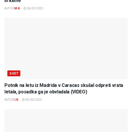
in klime
AVTOR
M.K.
06/03/2025
SVET
Potnik na letu iz Madrida v Caracas skušal odpreti vrata
letala, posadka ga je obvladala (VIDEO)
AVTOR
I.R.
05/03/2025