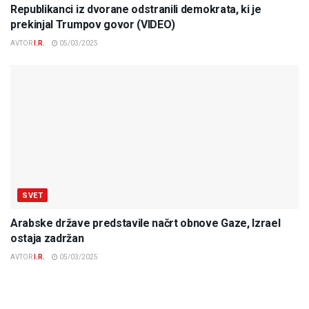
Republikanci iz dvorane odstranili demokrata, ki je
prekinjal Trumpov govor (VIDEO)
AVTOR
I.R.
05/03/2025
SVET
Arabske države predstavile načrt obnove Gaze, Izrael
ostaja zadržan
AVTOR
I.R.
05/03/2025