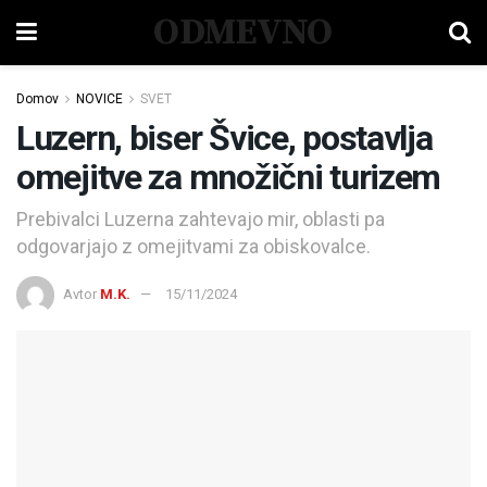
ODMEVNO
Domov
NOVICE
SVET
Luzern, biser Švice, postavlja
omejitve za množični turizem
Prebivalci Luzerna zahtevajo mir, oblasti pa
odgovarjajo z omejitvami za obiskovalce.
Avtor
M.K.
15/11/2024