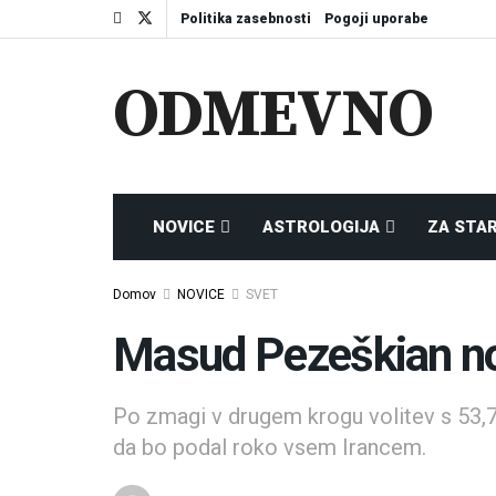
Politika zasebnosti
Pogoji uporabe
ODMEVNO
NOVICE
ASTROLOGIJA
ZA STA
Domov
NOVICE
SVET
Masud Pezeškian no
Po zmagi v drugem krogu volitev s 53,7
da bo podal roko vsem Irancem.