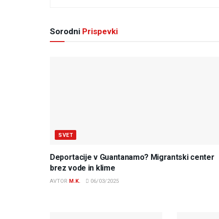
Sorodni
Prispevki
SVET
Deportacije v Guantanamo? Migrantski center
brez vode in klime
AVTOR
M.K.
06/03/2025