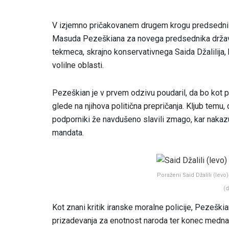
V izjemno pričakovanem drugem krogu predsedniški
Masuda Pezeškiana za novega predsednika države
tekmeca, skrajno konservativnega Saida Džalilija, 
volilne oblasti.
Pezeškian je v prvem odzivu poudaril, da bo kot p
glede na njihova politična prepričanja. Kljub temu, d
podporniki že navdušeno slavili zmago, kar nakaz
mandata.
Poraženi Said Džalili (lev
(d
Kot znani kritik iranske moralne policije, Pezeški
prizadevanja za enotnost naroda ter konec mednar