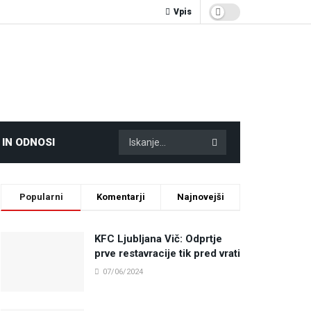
Vpis
 IN ODNOSI
Popularni
Komentarji
Najnovejši
KFC Ljubljana Vič: Odprtje
prve restavracije tik pred vrati
07/06/2024