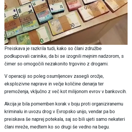
Preiskava je razkrila tudi, kako so člani združbe
podkupovali carinike, da bi se izognili mejnim nadzorom, s
čimer so omogočili nezakonito trgovino z drogami.
V operaciji so poleg osumljencev zasegli orožje,
eksplozivne naprave in večje količine denarja ter
premoženja, vključno z več kot milijonom evrov v bankovcih.
Akcija je bila pomemben korak v boju proti organiziranemu
kriminalu in uvozu drog v Evropsko unijo, vendar pa bo
preiskava še naprej potekala, saj so bili ujeti samo nekateri
člani mreže, medtem ko so drugi še vedno na begu.