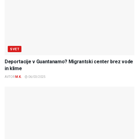
SVET
Deportacije v Guantanamo? Migrantski center brez vode
in klime
AVTOR
M.K.
06/03/2025