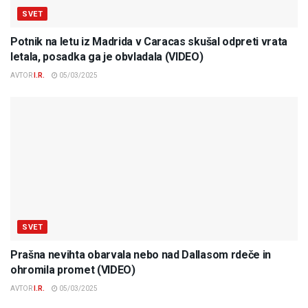
SVET
Potnik na letu iz Madrida v Caracas skušal odpreti vrata
letala, posadka ga je obvladala (VIDEO)
AVTOR
I.R.
05/03/2025
SVET
Prašna nevihta obarvala nebo nad Dallasom rdeče in
ohromila promet (VIDEO)
AVTOR
I.R.
05/03/2025