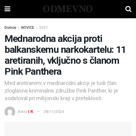
ODMEVNO
Domov
NOVICE
SVET
Mednarodna akcija proti
balkanskemu narkokartelu: 11
aretiranih, vključno s članom
Pink Panthera
Med aretiranimi v mednarodni akciji je tudi član
zloglasne kriminalne združbe Pink Panther, ki je
sodeloval pri milijonski kraji v preteklosti.
Avtor
I.R.
28/11/2024