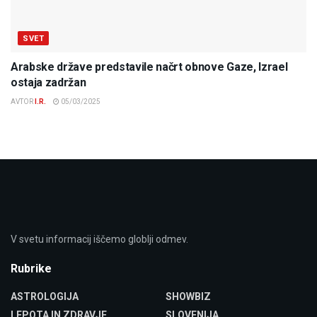
SVET
Arabske države predstavile načrt obnove Gaze, Izrael
ostaja zadržan
AVTOR
I.R.
05/03/2025
V svetu informacij iščemo globlji odmev.
Rubrike
ASTROLOGIJA
SHOWBIZ
LEPOTA IN ZDRAVJE
SLOVENIJA