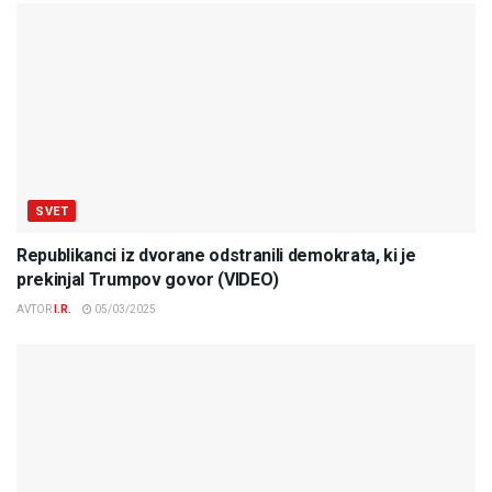
SVET
Republikanci iz dvorane odstranili demokrata, ki je
prekinjal Trumpov govor (VIDEO)
AVTOR
I.R.
05/03/2025