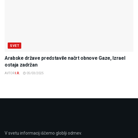
SVET
Arabske države predstavile načrt obnove Gaze, Izrael
ostaja zadržan
AVTOR
I.R.
05/03/2025
V svetu informacij iščemo globlji odmev.