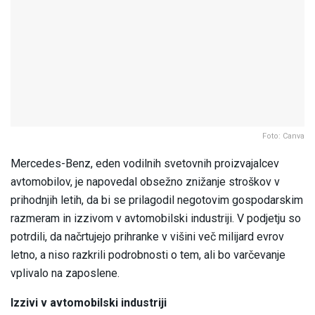
Foto: Canva
Mercedes-Benz, eden vodilnih svetovnih proizvajalcev
avtomobilov, je napovedal obsežno znižanje stroškov v
prihodnjih letih, da bi se prilagodil negotovim gospodarskim
razmeram in izzivom v avtomobilski industriji. V podjetju so
potrdili, da načrtujejo prihranke v višini več milijard evrov
letno, a niso razkrili podrobnosti o tem, ali bo varčevanje
vplivalo na zaposlene.
Izzivi v avtomobilski industriji