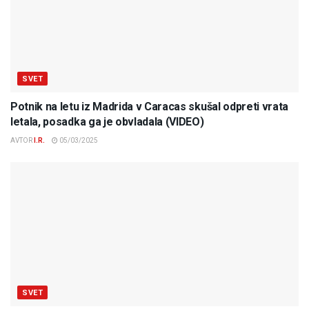
SVET
Potnik na letu iz Madrida v Caracas skušal odpreti vrata
letala, posadka ga je obvladala (VIDEO)
AVTOR
I.R.
05/03/2025
SVET