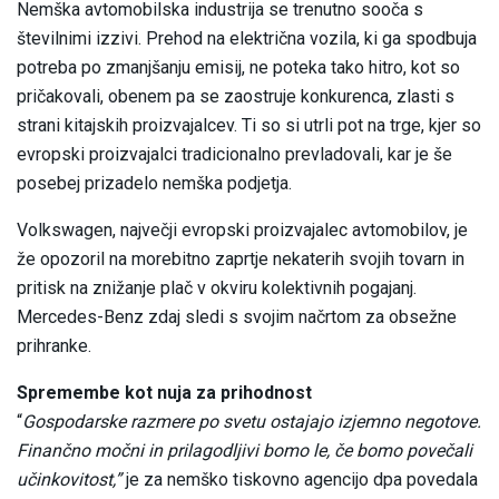
Nemška avtomobilska industrija se trenutno sooča s
številnimi izzivi. Prehod na električna vozila, ki ga spodbuja
potreba po zmanjšanju emisij, ne poteka tako hitro, kot so
pričakovali, obenem pa se zaostruje konkurenca, zlasti s
strani kitajskih proizvajalcev. Ti so si utrli pot na trge, kjer so
evropski proizvajalci tradicionalno prevladovali, kar je še
posebej prizadelo nemška podjetja.
Volkswagen, največji evropski proizvajalec avtomobilov, je
že opozoril na morebitno zaprtje nekaterih svojih tovarn in
pritisk na znižanje plač v okviru kolektivnih pogajanj.
Mercedes-Benz zdaj sledi s svojim načrtom za obsežne
prihranke.
Spremembe kot nuja za prihodnost
“
Gospodarske razmere po svetu ostajajo izjemno negotove.
Finančno močni in prilagodljivi bomo le, če bomo povečali
učinkovitost,”
je za nemško tiskovno agencijo dpa povedala