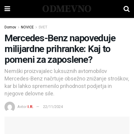
ODMEVNO
Domov
NOVICE
SVET
Mercedes-Benz napoveduje
milijardne prihranke: Kaj to
pomeni za zaposlene?
Nemški proizvajalec luksuznih avtomobilov
Mercedes-Benz načrtuje obsežno znižanje stroškov,
kar bi lahko spremenilo prihodnost podjetja in
njegove delovne sile.
Avtor
I.R.
22/11/2024