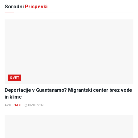
Sorodni
Prispevki
SVET
Deportacije v Guantanamo? Migrantski center brez vode
in klime
AVTOR
M.K.
06/03/2025