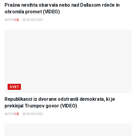
Prašna nevihta obarvala nebo nad Dallasom rdeče in
ohromila promet (VIDEO)
AVTOR
I.R.
05/03/2025
SVET
Republikanci iz dvorane odstranili demokrata, ki je
prekinjal Trumpov govor (VIDEO)
AVTOR
I.R.
05/03/2025