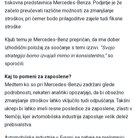
tiskovna predstavnica Mercedes-Benza. Podjetje je že
začelo preučevati različne možnosti za zmanjšanje
stroškov, pri čemer bodo prilagoditve zajele tudi fiksne
stroške.
Kljub temu je Mercedes-Benz prepričan, da ima dober
izhodiščni položaj za soočanje s temi izzivi.
“Svojo
strategijo bomo izvajali mirno in konsistentno,”
so
sporočili.
Kaj to pomeni za zaposlene?
Medtem ko so pri Mercedes-Benzu zadržani glede
podrobnosti, nekateri analitiki opozarjajo, da bi obsežno
zmanjšanje stroškov lahko vključilo tudi odpuščanja. Takšni
ukrepi bi lahko imeli resne posledice za zaposlene, zlasti v
Nemčiji, kjer avtomobilska industrija zaposluje velik delež
prebivalstva.
Avtomobilska industrija v Evropi se nahaja na prelomnici.