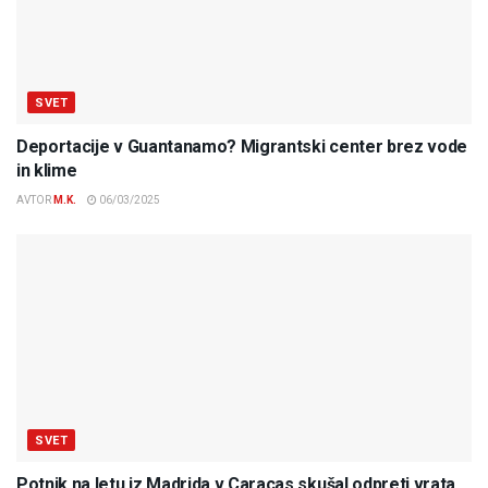
SVET
Deportacije v Guantanamo? Migrantski center brez vode
in klime
AVTOR
M.K.
06/03/2025
SVET
Potnik na letu iz Madrida v Caracas skušal odpreti vrata