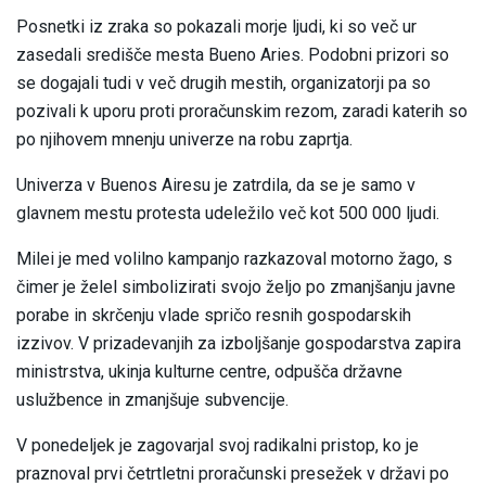
Posnetki iz zraka so pokazali morje ljudi, ki so več ur
zasedali središče mesta Bueno Aries. Podobni prizori so
se dogajali tudi v več drugih mestih, organizatorji pa so
pozivali k uporu proti proračunskim rezom, zaradi katerih so
po njihovem mnenju univerze na robu zaprtja.
Univerza v Buenos Airesu je zatrdila, da se je samo v
glavnem mestu protesta udeležilo več kot 500 000 ljudi.
Milei je med volilno kampanjo razkazoval motorno žago, s
čimer je želel simbolizirati svojo željo po zmanjšanju javne
porabe in skrčenju vlade spričo resnih gospodarskih
izzivov. V prizadevanjih za izboljšanje gospodarstva zapira
ministrstva, ukinja kulturne centre, odpušča državne
uslužbence in zmanjšuje subvencije.
V ponedeljek je zagovarjal svoj radikalni pristop, ko je
praznoval prvi četrtletni proračunski presežek v državi po