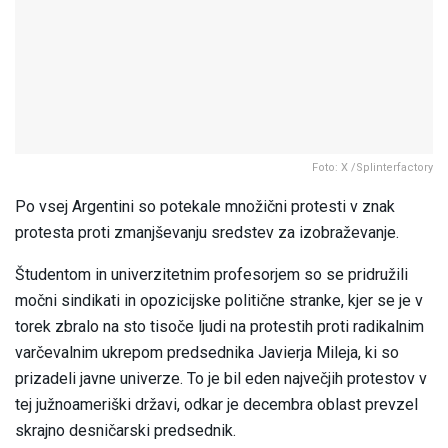
Foto: X /Splinterfactory
Po vsej Argentini so potekale množični protesti v znak
protesta proti zmanjševanju sredstev za izobraževanje.
Študentom in univerzitetnim profesorjem so se pridružili
močni sindikati in opozicijske politične stranke, kjer se je v
torek zbralo na sto tisoče ljudi na protestih proti radikalnim
varčevalnim ukrepom predsednika Javierja Mileja, ki so
prizadeli javne univerze. To je bil eden največjih protestov v
tej južnoameriški državi, odkar je decembra oblast prevzel
skrajno desničarski predsednik.