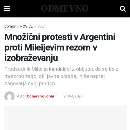
ODMEVNO
Domov
NOVICE
SVET
Množični protesti v Argentini
proti Mileijevim rezom v
izobraževanju
Predsednik Milei je kandidiral z obljubo, da se bo z
motorno žago lotil javne porabe, in še naprej
zagovarja svoj pristop.
Avtor
Odmevno .com
24/04/2024