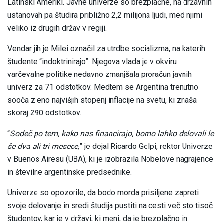
Latinski Ameriki. Javne univerze so brezplačne, na državnih
ustanovah pa študira približno 2,2 milijona ljudi, med njimi
veliko iz drugih držav v regiji.
Vendar jih je Milei označil za utrdbe socializma, na katerih
študente “indoktrinirajo”. Njegova vlada je v okviru
varčevalne politike nedavno zmanjšala proračun javnih
univerz za 71 odstotkov. Medtem se Argentina trenutno
sooča z eno najvišjih stopenj inflacije na svetu, ki znaša
skoraj 290 odstotkov.
“
Sodeč po tem, kako nas financirajo, bomo lahko delovali le
še dva ali tri mesece,
” je dejal Ricardo Gelpi, rektor Univerze
v Buenos Airesu (UBA), ki je izobrazila Nobelove nagrajence
in številne argentinske predsednike.
Univerze so opozorile, da bodo morda prisiljene zapreti
svoje delovanje in sredi študija pustiti na cesti več sto tisoč
študentov, kar je v državi, ki meni, da je brezplačno in