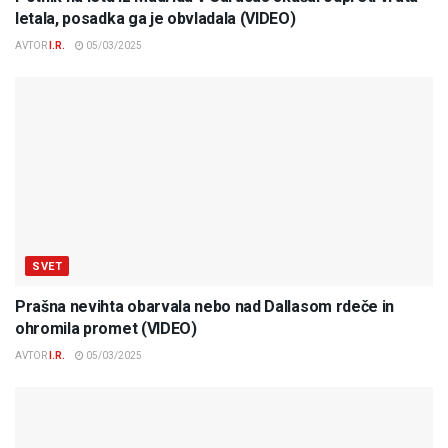
letala, posadka ga je obvladala (VIDEO)
AVTOR
I.R.
05/03/2025
SVET
Prašna nevihta obarvala nebo nad Dallasom rdeče in
ohromila promet (VIDEO)
AVTOR
I.R.
05/03/2025