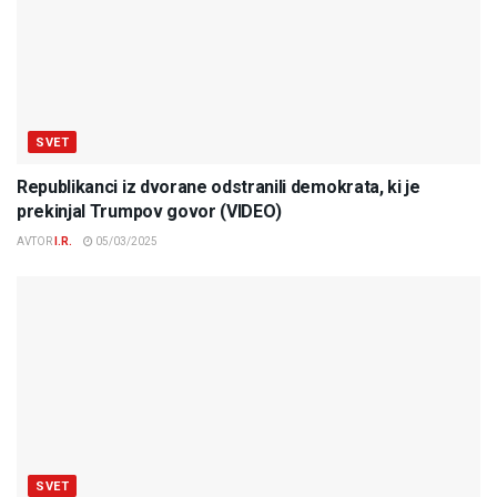
SVET
Republikanci iz dvorane odstranili demokrata, ki je
prekinjal Trumpov govor (VIDEO)
AVTOR
I.R.
05/03/2025
SVET