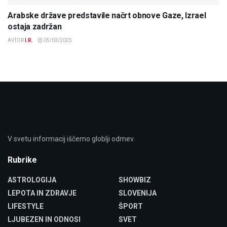
Arabske države predstavile načrt obnove Gaze, Izrael
ostaja zadržan
AVTOR
I.R.
05/03/2025
V svetu informacij iščemo globlji odmev.
Rubrike
ASTROLOGIJA
SHOWBIZ
LEPOTA IN ZDRAVJE
SLOVENIJA
LIFESTYLE
ŠPORT
LJUBEZEN IN ODNOSI
SVET