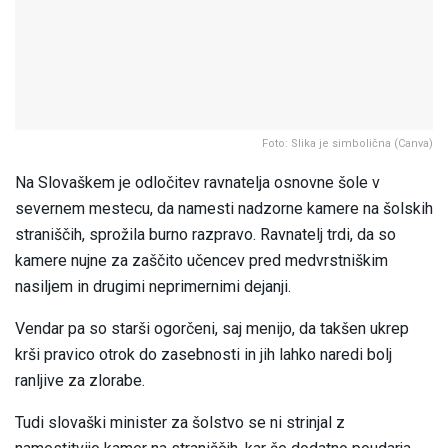
Foto: Slika je simbolična (Canva)
Na Slovaškem je odločitev ravnatelja osnovne šole v
severnem mestecu, da namesti nadzorne kamere na šolskih
straniščih, sprožila burno razpravo. Ravnatelj trdi, da so
kamere nujne za zaščito učencev pred medvrstniškim
nasiljem in drugimi neprimernimi dejanji.
Vendar pa so starši ogorčeni, saj menijo, da takšen ukrep
krši pravico otrok do zasebnosti in jih lahko naredi bolj
ranljive za zlorabe.
Tudi slovaški minister za šolstvo se ni strinjal z