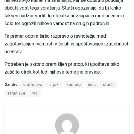
namestitvijo kamer na straniščih, kar še dodatno poudarja
občutljivost tega vprašanja. Starši opozarjajo, da bi lahko
takšen nadzor vodil do občutka nezaupanja med učenci in
šolo ter ogrozil njihovo varnost na drugih področjih.
Ta primer odpira širšo razpravo o ravnotežju med
zagotavljanjem varnosti v šolah in spoštovanjem zasebnosti
učencev.
Potreben je skrbno premišljen pristop, ki upošteva tako
zaščito otrok kot tudi njihove temeljne pravice.
Oznake:
bratislava
dijaki
kamere
šola
starši
stranišče
wc