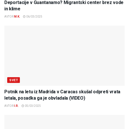
Deportacije v Guantanamo? Migrantski center brez vode
in klime
AVTOR
M.K.
06/03/2025
SVET
Potnik na letu iz Madrida v Caracas skušal odpreti vrata
letala, posadka ga je obvladala (VIDEO)
AVTOR
I.R.
05/03/2025