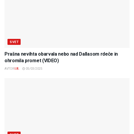
SVET
Prašna nevihta obarvala nebo nad Dallasom rdeče in
ohromila promet (VIDEO)
AVTOR
I.R.
05/03/2025