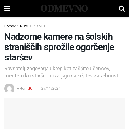
ODMEVNO
Domov
NOVICE
SVET
Nadzorne kamere na šolskih
straniščih sprožile ogorčenje
staršev
Ravnatelj zagovarja ukrep kot zaščito učencev,
medtem ko starši opozarjajo na kršitev zasebnosti .
Avtor
I.R.
27/11/2024