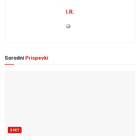
I.R.
Sorodni
Prispevki
SVET