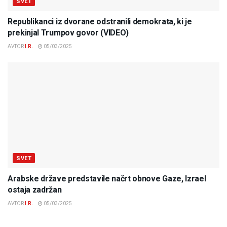
SVET
Republikanci iz dvorane odstranili demokrata, ki je
prekinjal Trumpov govor (VIDEO)
AVTOR
I.R.
05/03/2025
SVET
Arabske države predstavile načrt obnove Gaze, Izrael
ostaja zadržan
AVTOR
I.R.
05/03/2025