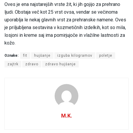
Oves je ena najstarejših vrste žit, ki jih gojijo za prehrano
ljudi. Obstaja več kot 25 vrst ovsa, vendar se večinoma
uporablja le nekaj glavnih vrst za prehranske namene. Oves
je priljubljena sestavina v kozmetičnih izdelkih, kot so mila,
losjoni in kreme saj ima pomirjujoče in vlažilne lastnosti za
kožo.
Oznake:
fit
hujšanje
izguba kilogramov
poletje
zajtrk
zdravo
zdravo hujšanje
M.K.