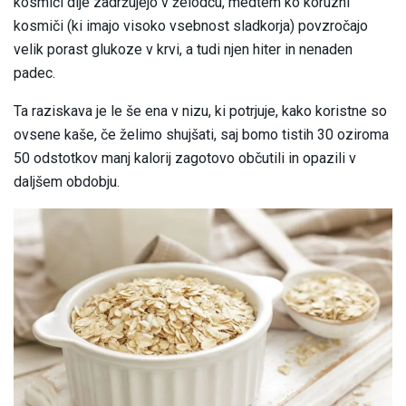
kosmiči dlje zadržujejo v želodcu, medtem ko koruzni
kosmiči (ki imajo visoko vsebnost sladkorja) povzročajo
velik porast glukoze v krvi, a tudi njen hiter in nenaden
padec.
Ta raziskava je le še ena v nizu, ki potrjuje, kako koristne so
ovsene kaše, če želimo shujšati, saj bomo tistih 30 oziroma
50 odstotkov manj kalorij zagotovo občutili in opazili v
daljšem obdobju.