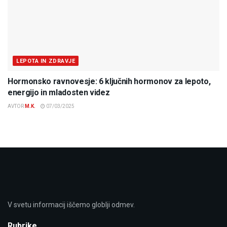
LEPOTA IN ZDRAVJE
Hormonsko ravnovesje: 6 ključnih hormonov za lepoto,
energijo in mladosten videz
AVTOR
M.K.
07/03/2025
V svetu informacij iščemo globlji odmev.
Rubrike