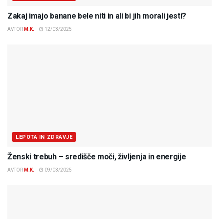
Zakaj imajo banane bele niti in ali bi jih morali jesti?
AVTOR
M.K.
12/03/2025
LEPOTA IN ZDRAVJE
Ženski trebuh – središče moči, življenja in energije
AVTOR
M.K.
09/03/2025