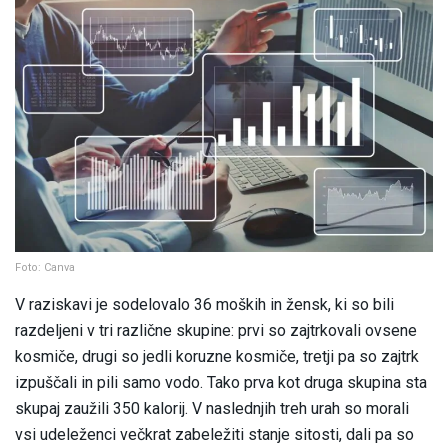
Foto: Canva
V raziskavi je sodelovalo 36 moških in žensk, ki so bili
razdeljeni v tri različne skupine: prvi so zajtrkovali ovsene
kosmiče, drugi so jedli koruzne kosmiče, tretji pa so zajtrk
izpuščali in pili samo vodo. Tako prva kot druga skupina sta
skupaj zaužili 350 kalorij. V naslednjih treh urah so morali
vsi udeleženci večkrat zabeležiti stanje sitosti, dali pa so