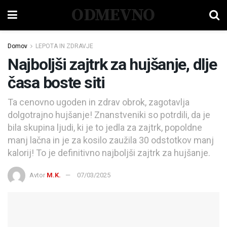
ODMEVNO
Domov
LEPOTA IN ZDRAVJE
Najboljši zajtrk za hujšanje, dlje
časa boste siti
Ta cenovno ugoden in zdrav obrok, zagotavlja
dolgotrajno hujšanje! Znanstveniki so potrdili, da je
bila skupina ljudi, ki je to jedla za zajtrk, popoldne
manj lačna in je za kosilo zaužila 30 odstotkov manj
kalorij! To je definitivno najboljši zajtrk za hujšanje.
Avtor
M.K.
07/03/2025