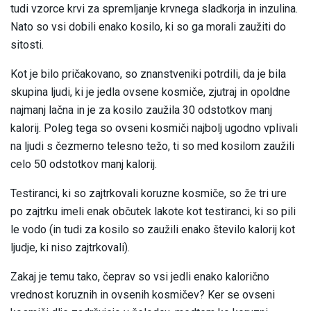
tudi vzorce krvi za spremljanje krvnega sladkorja in inzulina.
Nato so vsi dobili enako kosilo, ki so ga morali zaužiti do
sitosti.
Kot je bilo pričakovano, so znanstveniki potrdili, da je bila
skupina ljudi, ki je jedla ovsene kosmiče, zjutraj in opoldne
najmanj lačna in je za kosilo zaužila 30 odstotkov manj
kalorij. Poleg tega so ovseni kosmiči najbolj ugodno vplivali
na ljudi s čezmerno telesno težo, ti so med kosilom zaužili
celo 50 odstotkov manj kalorij.
Testiranci, ki so zajtrkovali koruzne kosmiče, so že tri ure
po zajtrku imeli enak občutek lakote kot testiranci, ki so pili
le vodo (in tudi za kosilo so zaužili enako število kalorij kot
ljudje, ki niso zajtrkovali).
Zakaj je temu tako, čeprav so vsi jedli enako kalorično
vrednost koruznih in ovsenih kosmičev? Ker se ovseni