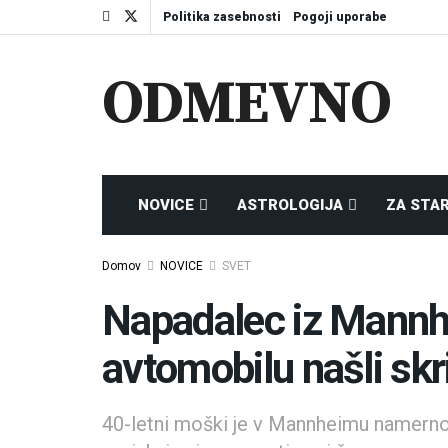
Politika zasebnosti
Pogoji uporabe
ODMEVNO
NOVICE
ASTROLOGIJA
ZA STA
Domov
NOVICE
SVET
Napadalec iz Mann
avtomobilu našli sk
40-letni moški je v Mannheimu namerno z