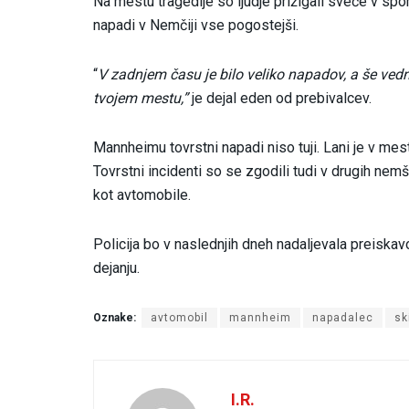
Na mestu tragedije so ljudje prižigali sveče v spom
napadi v Nemčiji vse pogostejši.
“
V zadnjem času je bilo veliko napadov, a še vedn
tvojem mestu,”
je dejal eden od prebivalcev.
Mannheimu tovrstni napadi niso tuji. Lani je v mes
Tovrstni incidenti so se zgodili tudi v drugih nemš
kot avtomobile.
Policija bo v naslednjih dneh nadaljevala preiskav
dejanju.
Oznake:
avtomobil
mannheim
napadalec
sk
I.R.