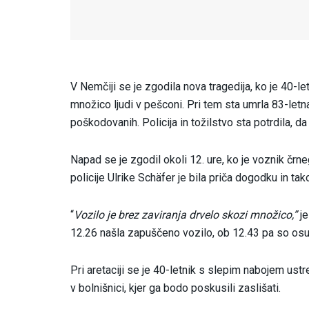
V Nemčiji se je zgodila nova tragedija, ko je 40-
množico ljudi v pešconi. Pri tem sta umrla 83-letna
poškodovanih. Policija in tožilstvo sta potrdila, da
Napad se je zgodil okoli 12. ure, ko je voznik črn
policije Ulrike Schäfer je bila priča dogodku in ta
“
Vozilo je brez zaviranja drvelo skozi množico,”
j
12.26 našla zapuščeno vozilo, ob 12.43 pa so osum
Pri aretaciji se je 40-letnik s slepim nabojem ustr
v bolnišnici, kjer ga bodo poskusili zaslišati.