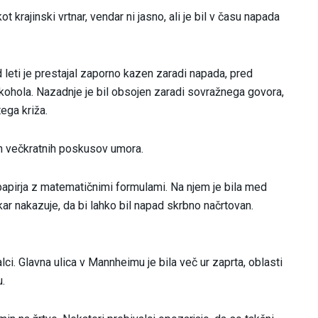
t krajinski vrtnar, vendar ni jasno, ali je bil v času napada
d leti je prestajal zaporno kazen zaradi napada, pred
lkohola. Nazadnje je bil obsojen zaradi sovražnega govora,
ega križa.
in večkratnih poskusov umora.
papirja z matematičnimi formulami. Na njem je bila med
ar nakazuje, da bi lahko bil napad skrbno načrtovan.
ci. Glavna ulica v Mannheimu je bila več ur zaprta, oblasti
.