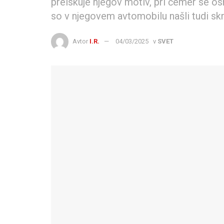
preiskuje njegov motiv, pri čemer se o
so v njegovem avtomobilu našli tudi sk
Avtor
I.R.
04/03/2025
v
SVET