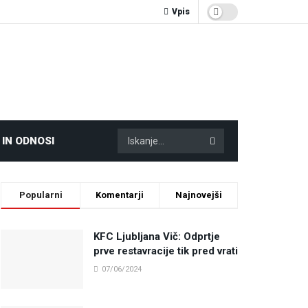
Vpis
 IN ODNOSI
Popularni
Komentarji
Najnovejši
KFC Ljubljana Vič: Odprtje
prve restavracije tik pred vrati
07/06/2024