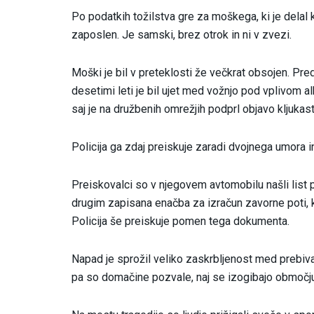
Po podatkih tožilstva gre za moškega, ki je delal ko
zaposlen. Je samski, brez otrok in ni v zvezi.
Moški je bil v preteklosti že večkrat obsojen. Pre
desetimi leti je bil ujet med vožnjo pod vplivom a
saj je na družbenih omrežjih podprl objavo kljukast
Policija ga zdaj preiskuje zaradi dvojnega umora 
Preiskovalci so v njegovem avtomobilu našli list 
drugim zapisana enačba za izračun zavorne poti, k
Policija še preiskuje pomen tega dokumenta.
Napad je sprožil veliko zaskrbljenost med prebival
pa so domačine pozvale, naj se izogibajo območju