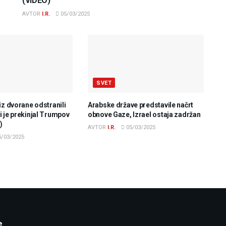
(VIDEO)
AVTOR
I.R.
05/03/2025
SVET
iz dvorane odstranili
Arabske države predstavile načrt
 je prekinjal Trumpov
obnove Gaze, Izrael ostaja zadržan
)
AVTOR
I.R.
05/03/2025
/03/2025
e