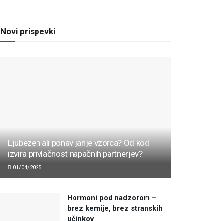
Novi prispevki
Ljubezen ali ponavljanje vzorca? Od kod
izvira privlačnost napačnih partnerjev?
01/04/2025
Hormoni pod nadzorom –
brez kemije, brez stranskih
učinkov