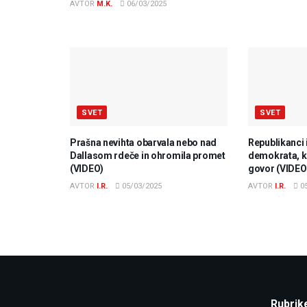
AVTOR
M.K.
06/03/2025
SVET
SVET
Prašna nevihta obarvala nebo nad
Republikanci 
Dallasom rdeče in ohromila promet
demokrata, ki
(VIDEO)
govor (VIDEO
AVTOR
I.R.
05/03/2025
AVTOR
I.R.
05
Rubrik