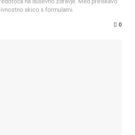
sredotoča na duševno zdravje. Med preiskavo
rivnostno skico s formulami.
0