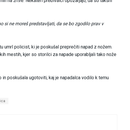
in na žrtve. Nekateri prebivalci opozarjajo, da so takšni
o si ne moreš predstavljati, da se bo zgodilo prav v
tu umrl policist, ki je poskušal preprečiti napad z nožem.
kih mestih, kjer so storilci za napade uporabljali tako nože
o in poskušala ugotoviti, kaj je napadalca vodilo k temu
ica