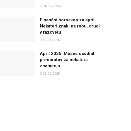
31/03/2025
Finančni horoskop za april:
Nekateri znaki na robu, drugi
v razcvetu
30/03/2025
April 2025: Mesec usodnih
preobratov za nekatera
znamenja
29/03/2025