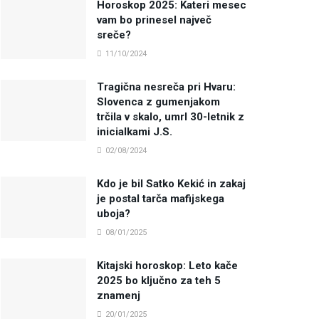
Horoskop 2025: Kateri mesec
vam bo prinesel največ
sreče?
11/10/2024
Tragična nesreča pri Hvaru:
Slovenca z gumenjakom
trčila v skalo, umrl 30-letnik z
inicialkami J.S.
02/08/2024
Kdo je bil Satko Kekić in zakaj
je postal tarča mafijskega
uboja?
08/01/2025
Kitajski horoskop: Leto kače
2025 bo ključno za teh 5
znamenj
20/01/2025