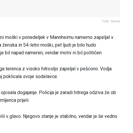
Foto: Canva
letni moški v ponedeljek v Mannheimu namerno zapeljal v
 ženska in 54-letni moški, pet ljudi je bilo hudo
 je bil napad nameren, vendar motiv ni bil političen.
ega terenca z visoko hitrostjo zapeljal v pešcono. Vodja
koj poklicala svoje sodelavce.
e opisala dogajanje. Policija je zaradi hitrega odziva že ob
ljenca prijeli.
elil v glavo. Njegovo stanje je stabilno, vendar je še vedno