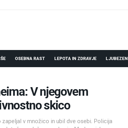
RŠE
OSEBNA RAST
LEPOTA IN ZDRAVJE
LJUBEZEN
heima: V njegovem
rivnostno skico
apeljal v množico in ubil dve osebi. Policija