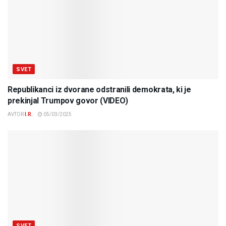
SVET
Republikanci iz dvorane odstranili demokrata, ki je
prekinjal Trumpov govor (VIDEO)
AVTOR
I.R.
05/03/2025
SVET