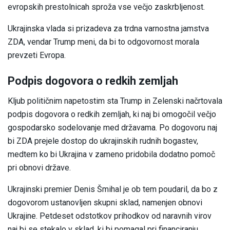
evropskih prestolnicah sproža vse večjo zaskrbljenost.
Ukrajinska vlada si prizadeva za trdna varnostna jamstva
ZDA, vendar Trump meni, da bi to odgovornost morala
prevzeti Evropa.
Podpis dogovora o redkih zemljah
Kljub političnim napetostim sta Trump in Zelenski načrtovala
podpis dogovora o redkih zemljah, ki naj bi omogočil večjo
gospodarsko sodelovanje med državama. Po dogovoru naj
bi ZDA prejele dostop do ukrajinskih rudnih bogastev,
medtem ko bi Ukrajina v zameno pridobila dodatno pomoč
pri obnovi države.
Ukrajinski premier Denis Šmihal je ob tem poudaril, da bo z
dogovorom ustanovljen skupni sklad, namenjen obnovi
Ukrajine. Petdeset odstotkov prihodkov od naravnih virov
naj bi se stekalo v sklad, ki bi pomagal pri financiranju