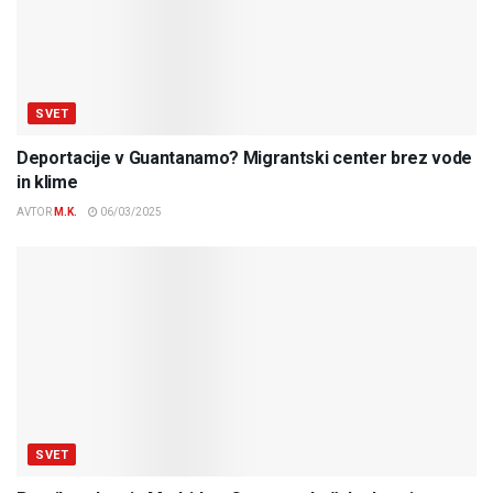
SVET
Deportacije v Guantanamo? Migrantski center brez vode
in klime
AVTOR
M.K.
06/03/2025
SVET