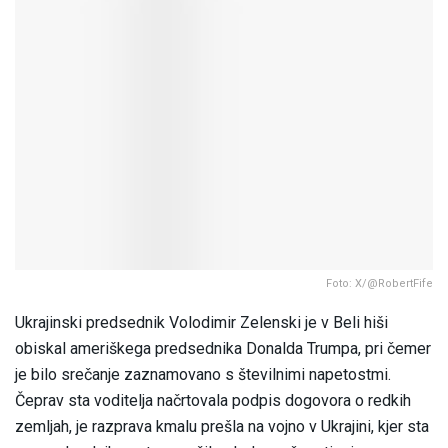
Foto: X/@RobertFife
Ukrajinski predsednik Volodimir Zelenski je v Beli hiši
obiskal ameriškega predsednika Donalda Trumpa, pri čemer
je bilo srečanje zaznamovano s številnimi napetostmi.
Čeprav sta voditelja načrtovala podpis dogovora o redkih
zemljah, je razprava kmalu prešla na vojno v Ukrajini, kjer sta