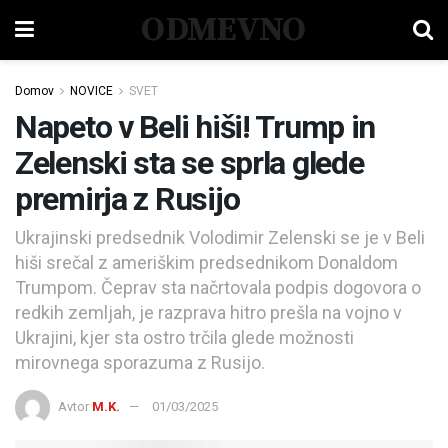
ODMEVNO
Domov
NOVICE
SVET
Napeto v Beli hiši! Trump in
Zelenski sta se sprla glede
premirja z Rusijo
Ukrajinski predsednik Volodimir Zelenski se je v Beli
hiši srečal z ameriškim predsednikom Donaldom
Trumpom. Čeprav sta načrtovala podpis dogovora o
redkih zemljah, je razprava hitro prešla na vojno v
Ukrajini, kjer sta ostro trčila glede možnosti
mirovnega sporazuma z Rusijo.
Avtor
M.K.
01/03/2025