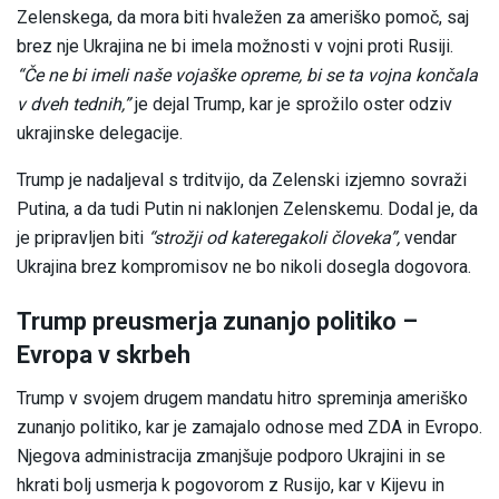
Zelenskega, da mora biti hvaležen za ameriško pomoč, saj
brez nje Ukrajina ne bi imela možnosti v vojni proti Rusiji.
“Če ne bi imeli naše vojaške opreme, bi se ta vojna končala
v dveh tednih,”
je dejal Trump, kar je sprožilo oster odziv
ukrajinske delegacije.
Trump je nadaljeval s trditvijo, da Zelenski izjemno sovraži
Putina, a da tudi Putin ni naklonjen Zelenskemu. Dodal je, da
je pripravljen biti
“strožji od kateregakoli človeka”,
vendar
Ukrajina brez kompromisov ne bo nikoli dosegla dogovora.
Trump preusmerja zunanjo politiko –
Evropa v skrbeh
Trump v svojem drugem mandatu hitro spreminja ameriško
zunanjo politiko, kar je zamajalo odnose med ZDA in Evropo.
Njegova administracija zmanjšuje podporo Ukrajini in se
hkrati bolj usmerja k pogovorom z Rusijo, kar v Kijevu in