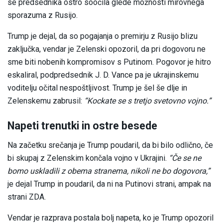
se predsednika ostro soočila glede možnosti mirovnega
sporazuma z Rusijo.
Trump je dejal, da so pogajanja o premirju z Rusijo blizu
zaključka, vendar je Zelenski opozoril, da pri dogovoru ne
sme biti nobenih kompromisov s Putinom. Pogovor je hitro
eskaliral, podpredsednik J. D. Vance pa je ukrajinskemu
voditelju očital nespoštljivost. Trump je šel še dlje in
Zelenskemu zabrusil:
“Kockate se s tretjo svetovno vojno.”
Napeti trenutki in ostre besede
Na začetku srečanja je Trump poudaril, da bi bilo odlično, če
bi skupaj z Zelenskim končala vojno v Ukrajini.
“Če se ne
bomo uskladili z obema stranema, nikoli ne bo dogovora,”
je dejal Trump in poudaril, da ni na Putinovi strani, ampak na
strani ZDA.
Vendar je razprava postala bolj napeta, ko je Trump opozoril