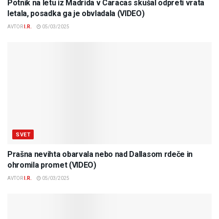
Potnik na letu iz Madrida v Caracas skušal odpreti vrata
letala, posadka ga je obvladala (VIDEO)
AVTOR
I.R.
05/03/2025
SVET
Prašna nevihta obarvala nebo nad Dallasom rdeče in
ohromila promet (VIDEO)
AVTOR
I.R.
05/03/2025