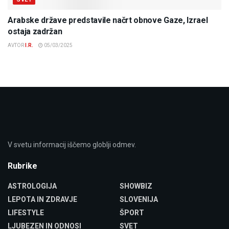
Arabske države predstavile načrt obnove Gaze, Izrael
ostaja zadržan
AVTOR
I.R.
05/03/2025
V svetu informacij iščemo globlji odmev.
Rubrike
ASTROLOGIJA
SHOWBIZ
LEPOTA IN ZDRAVJE
SLOVENIJA
LIFESTYLE
ŠPORT
LJUBEZEN IN ODNOSI
SVET