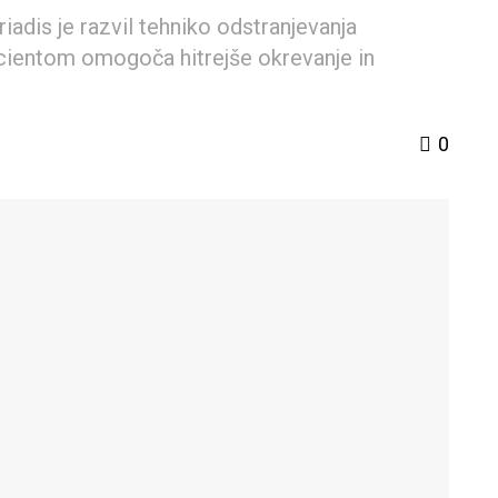
adis je razvil tehniko odstranjevanja
acientom omogoča hitrejše okrevanje in
0