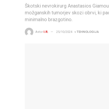
Škotski nevrokirurg Anastasios Giamouri
možganskih tumorjev skozi obrvi, ki p
minimalno brazgotino.
Avtor
I.R.
25/10/2024
v
TEHNOLOGIJA