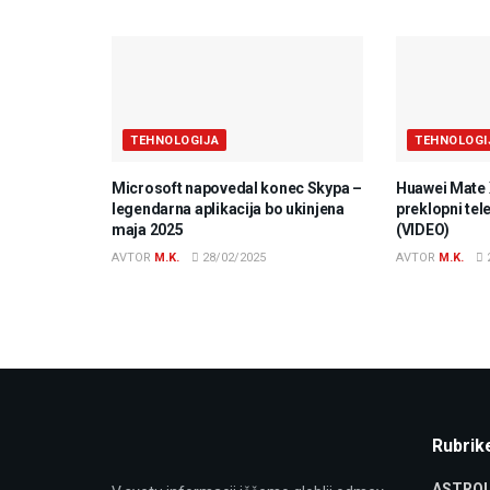
TEHNOLOGIJA
TEHNOLOGI
Microsoft napovedal konec Skypa –
Huawei Mate 
legendarna aplikacija bo ukinjena
preklopni tel
maja 2025
(VIDEO)
AVTOR
M.K.
28/02/2025
AVTOR
M.K.
Rubrik
ASTROL