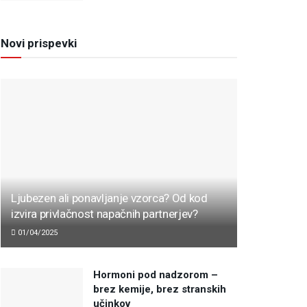
Novi prispevki
Ljubezen ali ponavljanje vzorca? Od kod
izvira privlačnost napačnih partnerjev?
01/04/2025
Hormoni pod nadzorom –
brez kemije, brez stranskih
učinkov