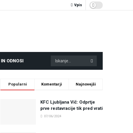
Vpis
 IN ODNOSI
Popularni
Komentarji
Najnovejši
KFC Ljubljana Vič: Odprtje
prve restavracije tik pred vrati
07/06/2024