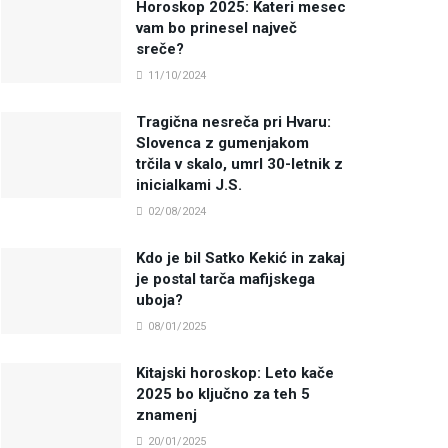
Horoskop 2025: Kateri mesec
vam bo prinesel največ
sreče?
11/10/2024
Tragična nesreča pri Hvaru:
Slovenca z gumenjakom
trčila v skalo, umrl 30-letnik z
inicialkami J.S.
02/08/2024
Kdo je bil Satko Kekić in zakaj
je postal tarča mafijskega
uboja?
08/01/2025
Kitajski horoskop: Leto kače
2025 bo ključno za teh 5
znamenj
20/01/2025