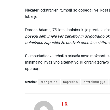
Nekateri odstranjeni tumorji so dosegali velikost 
lobanje.
Doreen Adams, 75-letna bolnica, ki je prestala oba
posegu sem imela več zapletov in dolgotrajno ok
bolnišnico zapustila že po dveh dneh in se hitro v
Giamouriadisova tehnika prinaša nove možnosti za
minimalno invazivno alternativo, ki ohranja zdravo
operaciji.
Oznake:
brazgotina
napredno
nevrokirurgija
I.R.