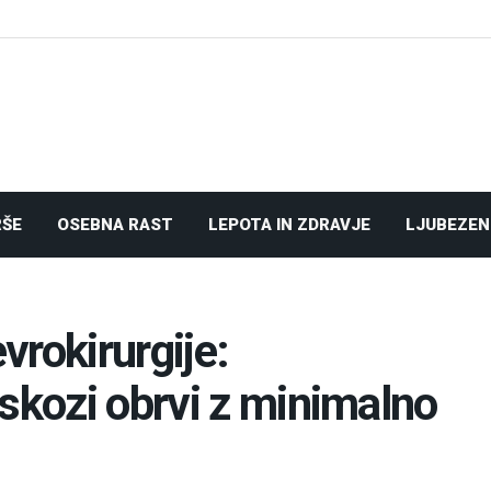
RŠE
OSEBNA RAST
LEPOTA IN ZDRAVJE
LJUBEZEN
vrokirurgije:
 skozi obrvi z minimalno