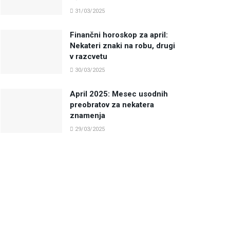
31/03/2025
Finančni horoskop za april:
Nekateri znaki na robu, drugi
v razcvetu
30/03/2025
April 2025: Mesec usodnih
preobratov za nekatera
znamenja
29/03/2025