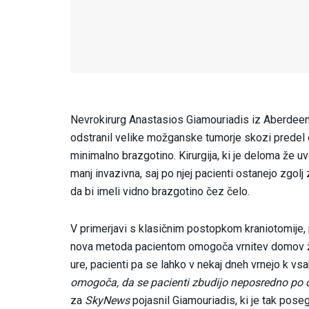
Nevrokirurg Anastasios Giamouriadis iz Aberdeena
odstranil velike možganske tumorje skozi predel o
minimalno brazgotino. Kirurgija, ki je deloma že u
manj invazivna, saj po njej pacienti ostanejo zgo
da bi imeli vidno brazgotino čez čelo.
V primerjavi s klasičnim postopkom kraniotomije, p
nova metoda pacientom omogoča vrnitev domov že 
ure, pacienti pa se lahko v nekaj dneh vrnejo k v
omogoča, da se pacienti zbudijo neposredno po ope
za
SkyNews
pojasnil Giamouriadis, ki je tak pose