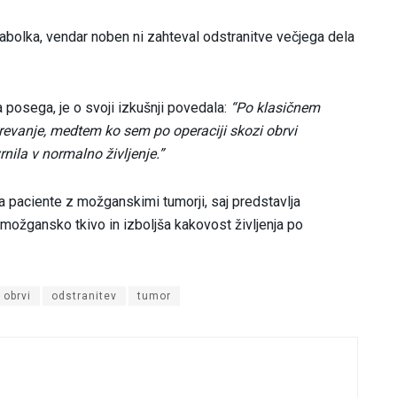
jabolka, vendar noben ni zahteval odstranitve večjega dela
 posega, je o svoji izkušnji povedala:
“Po klasičnem
revanje, medtem ko sem po operaciji skozi obrvi
rnila v normalno življenje.”
 paciente z možganskimi tumorji, saj predstavlja
 možgansko tkivo in izboljša kakovost življenja po
obrvi
odstranitev
tumor