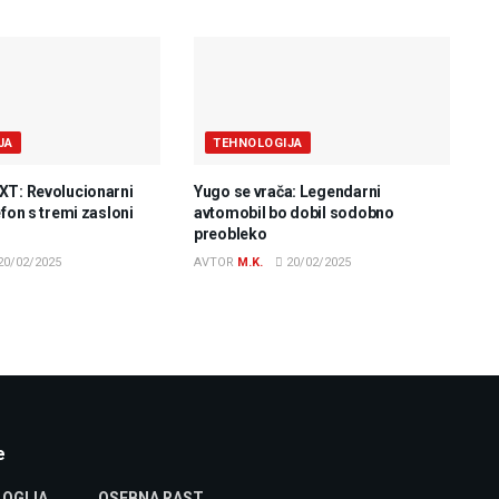
JA
TEHNOLOGIJA
XT: Revolucionarni
Yugo se vrača: Legendarni
efon s tremi zasloni
avtomobil bo dobil sodobno
preobleko
20/02/2025
AVTOR
M.K.
20/02/2025
e
OGIJA
OSEBNA RAST