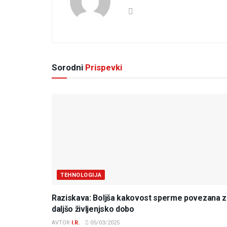
Sorodni
Prispevki
TEHNOLOGIJA
Raziskava: Boljša kakovost sperme povezana z
daljšo življenjsko dobo
AVTOR
I.R.
05/03/2025