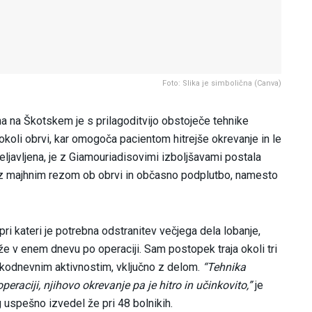
Foto: Slika je simbolična (Canva)
 na Škotskem je s prilagoditvijo obstoječe tehnike
koli obrvi, kar omogoča pacientom hitrejše okrevanje in le
veljavljena, je z Giamouriadisovimi izboljšavami postala
lj z majhnim rezom ob obrvi in občasno podplutbo, namesto
ri kateri je potrebna odstranitev večjega dela lobanje,
v enem dnevu po operaciji. Sam postopek traja okoli tri
sakodnevnim aktivnostim, vključno z delom.
“Tehnika
raciji, njihovo okrevanje pa je hitro in učinkovito,”
je
g uspešno izvedel že pri 48 bolnikih.