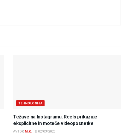
TEHNOLOGIJA
Težave na Instagramu: Reels prikazuje
eksplicitne in moteče videoposnetke
AVTOR
M.K.
02/03/2025