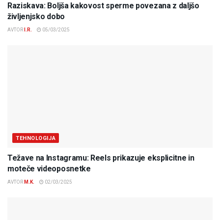
Raziskava: Boljša kakovost sperme povezana z daljšo
življenjsko dobo
AVTOR
I.R.
05/03/2025
TEHNOLOGIJA
Težave na Instagramu: Reels prikazuje eksplicitne in
moteče videoposnetke
AVTOR
M.K.
02/03/2025