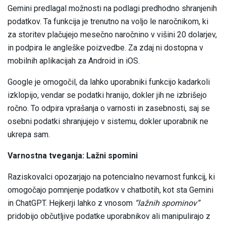
Gemini predlagal možnosti na podlagi predhodno shranjenih
podatkov. Ta funkcija je trenutno na voljo le naročnikom, ki
za storitev plačujejo mesečno naročnino v višini 20 dolarjev,
in podpira le angleške poizvedbe. Za zdaj ni dostopna v
mobilnih aplikacijah za Android in iOS.
Google je omogočil, da lahko uporabniki funkcijo kadarkoli
izklopijo, vendar se podatki hranijo, dokler jih ne izbrišejo
ročno. To odpira vprašanja o varnosti in zasebnosti, saj se
osebni podatki shranjujejo v sistemu, dokler uporabnik ne
ukrepa sam.
Varnostna tveganja: Lažni spomini
Raziskovalci opozarjajo na potencialno nevarnost funkcij, ki
omogočajo pomnjenje podatkov v chatbotih, kot sta Gemini
in ChatGPT. Hejkerji lahko z vnosom
“lažnih spominov”
pridobijo občutljive podatke uporabnikov ali manipulirajo z