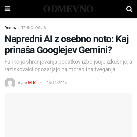
ODMEVNO
Domov
TEHNOLOGIJA
Napredni AI z osebno noto: Kaj
prinaša Googlejev Gemini?
Funkcija shranjevanja podatkov izboljšuje izkušnjo, a
raziskovalci opozarjajo na morebitna tveganja.
Avtor
M.K.
26/11/2024