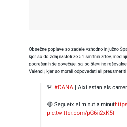
Obsežne poplave so zadele vzhodno in južno Španij
kjer so do zdaj našteli že 51 smrtnih žrtev, med nji
pogrešanih še povečuje, saj so številne reševalne 
Valencii, kjer so morali odpovedati ali preusmeriti
🚨
#DANA
| Així estan els carre
🔴 Segueix el minut a minut
http
pic.twitter.com/pG6ii2xK5t