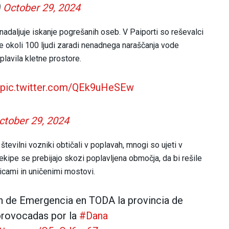
)
October 29, 2024
 nadaljuje iskanje pogrešanih oseb. V Paiporti so reševalci
je okoli 100 ljudi zaradi nenadnega naraščanja vode
lavila kletne prostore.
pic.twitter.com/QEk9uHeSEw
ctober 29, 2024
tevilni vozniki obtičali v poplavah, mnogi so ujeti v
 ekipe se prebijajo skozi poplavljena območja, da bi rešile
licami in uničenimi mostovi.
ón de Emergencia en TODA la provincia de
 provocadas por la
#Dana