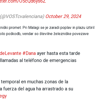
itter.com/O5cQd6ys6Z
 (@VOSTcvalenciana)
October 29, 2024
ški promet. Pri Malagi se je zaradi poplav in plazu iztiril
ni bilo poškodb, vendar so številne železniške povezave
deLevante
#Dana
ayer hasta esta tarde
 llamadas al teléfono de emergencias
 temporal en muchas zonas de la
 fuerza del agua ha arrastrado a su
egy