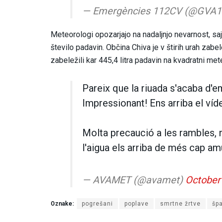
— Emergències 112CV (@GVA
Meteorologi opozarjajo na nadaljnjo nevarnost, saj
število padavin. Občina Chiva je v štirih urah zabe
zabeležili kar 445,4 litra padavin na kvadratni met
Pareix que la riuada s'acaba d'e
Impressionant! Ens arriba el ví
Molta precaució a les rambles, r
l'aigua els arriba de més cap am
— AVAMET (@avamet)
October
Oznake:
pogrešani
poplave
smrtne žrtve
špa