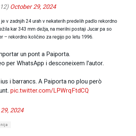
112)
October 29, 2024
 je v zadnjih 24 urah v nekaterih predelih padlo rekordno
ležila kar 343 mm dežja, na merilni postaji Jucar pa so
er – rekordno količino za regijo po letu 1996.
mportar un pont a Paiporta.
deo per WhatsApp i desconeixem l'autor.
ius i barrancs. A Paiporta no plou però
unt.
pic.twitter.com/LPWrqFtdCQ
 29, 2024
nija