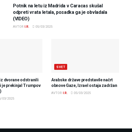
Potnik na letu iz Madrida v Caracas skušal
odpreti vrata letala, posadka ga je obvladala
(VIDEO)
AVTOR
I.R.
05/03/2025
SVET
iz dvorane odstranili
Arabske države predstavile načrt
 je prekinjal Trumpov
obnove Gaze, Izrael ostaja zadržan
)
AVTOR
I.R.
05/03/2025
/03/2025