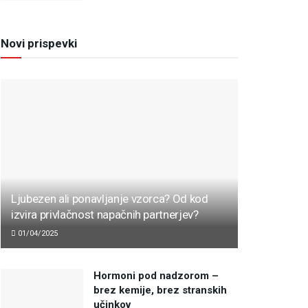
Novi prispevki
Ljubezen ali ponavljanje vzorca? Od kod
izvira privlačnost napačnih partnerjev?
01/04/2025
Hormoni pod nadzorom –
brez kemije, brez stranskih
učinkov