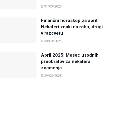
31/03/2025
Finančni horoskop za april:
Nekateri znaki na robu, drugi
v razcvetu
30/03/2025
April 2025: Mesec usodnih
preobratov za nekatera
znamenja
29/03/2025