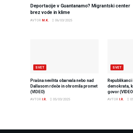
Deportacije v Guantanamo? Migrantski center
brez vode in klime
AVTOR
M.K.
06/03/2025
SVET
SVET
Prašna nevihta obarvala nebo nad
Republikanci 
Dallasom rdeče in ohromila promet
demokrata, ki
(VIDEO)
govor (VIDEO
AVTOR
I.R.
05/03/2025
AVTOR
I.R.
05