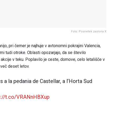
Foto: Posnetek zaslona X
o, pri čemer je najhuje v avtonomni pokrajini Valencia,
mi tudi otroke. Oblasti opozarjajo, da se število
akcije v teku. Poplavilo je ceste, domove, celo letališče v
 več deset letov.
rs a la pedania de Castellar, a l’Horta Sud
s://t.co/VRANnHBXup