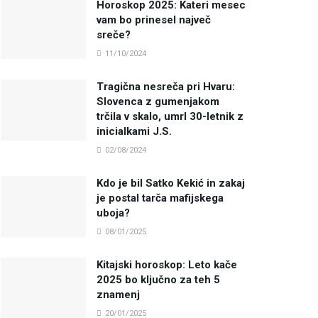
Horoskop 2025: Kateri mesec
vam bo prinesel največ
sreče?
11/10/2024
Tragična nesreča pri Hvaru:
Slovenca z gumenjakom
trčila v skalo, umrl 30-letnik z
inicialkami J.S.
02/08/2024
Kdo je bil Satko Kekić in zakaj
je postal tarča mafijskega
uboja?
08/01/2025
Kitajski horoskop: Leto kače
2025 bo ključno za teh 5
znamenj
20/01/2025