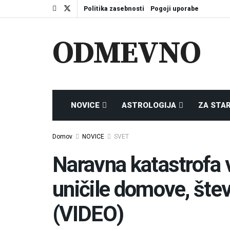
Politika zasebnosti
Pogoji uporabe
ODMEVNO
NOVICE
ASTROLOGIJA
ZA STA
Domov
NOVICE
SVET
Naravna katastrofa v
uničile domove, štev
(VIDEO)