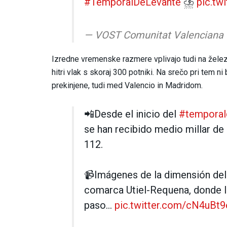
#TemporalDeLevante
⛈️
pic.tw
— VOST Comunitat Valenciana
Izredne vremenske razmere vplivajo tudi na železni
hitri vlak s skoraj 300 potniki. Na srečo pri tem 
prekinjene, tudi med Valencio in Madridom.
📲Desde el inicio del
#temporal
se han recibido medio millar de
112.
📹Imágenes de la dimensión del
comarca Utiel-Requena, donde la
paso…
pic.twitter.com/cN4uBt9