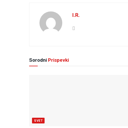
I.R.
Sorodni
Prispevki
SVET