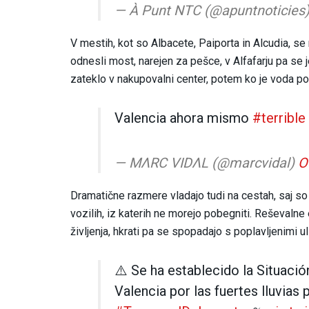
— À Punt NTC (@apuntnoticies
V mestih, kot so Albacete, Paiporta in Alcudia, se
odnesli most, narejen za pešce, v Alfafarju pa se 
zateklo v nakupovalni center, potem ko je voda pop
Valencia ahora mismo
#terrible
— MΛRC VIDΛL (@marcvidal)
O
Dramatične razmere vladajo tudi na cestah, saj so š
vozilih, iz katerih ne morejo pobegniti. Reševalne
življenja, hkrati pa se spopadajo s poplavljenimi u
⚠️ Se ha establecido la Situaci
Valencia por las fuertes lluvias