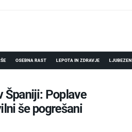
RŠE
OSEBNA RAST
LEPOTA IN ZDRAVJE
LJUBEZEN
 Španiji: Poplave
ilni še pogrešani