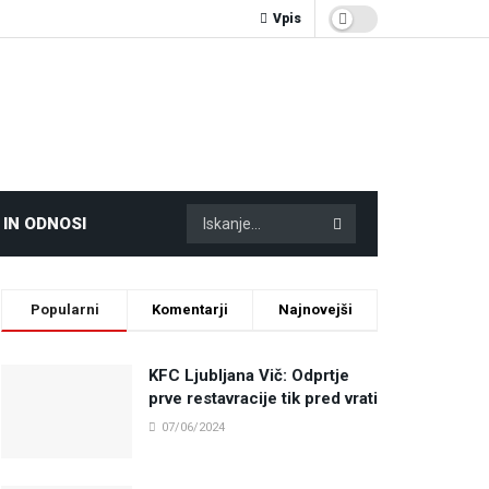
Vpis
 IN ODNOSI
Popularni
Komentarji
Najnovejši
KFC Ljubljana Vič: Odprtje
prve restavracije tik pred vrati
07/06/2024