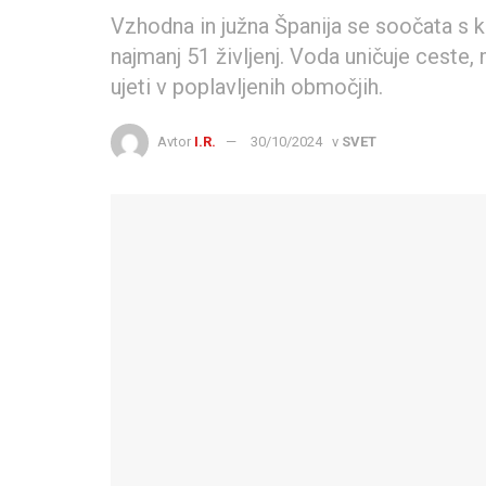
Vzhodna in južna Španija se soočata s ka
najmanj 51 življenj. Voda uničuje ceste,
ujeti v poplavljenih območjih.
Avtor
I.R.
30/10/2024
v
SVET