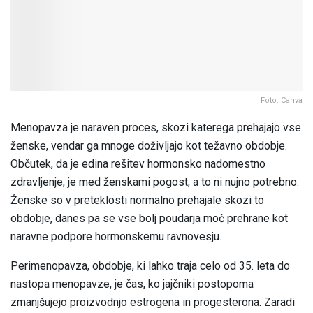
Foto: Canva
Menopavza je naraven proces, skozi katerega prehajajo vse
ženske, vendar ga mnoge doživljajo kot težavno obdobje.
Občutek, da je edina rešitev hormonsko nadomestno
zdravljenje, je med ženskami pogost, a to ni nujno potrebno.
Ženske so v preteklosti normalno prehajale skozi to
obdobje, danes pa se vse bolj poudarja moč prehrane kot
naravne podpore hormonskemu ravnovesju.
Perimenopavza, obdobje, ki lahko traja celo od 35. leta do
nastopa menopavze, je čas, ko jajčniki postopoma
zmanjšujejo proizvodnjo estrogena in progesterona. Zaradi