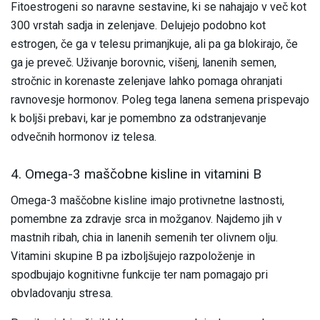
Fitoestrogeni so naravne sestavine, ki se nahajajo v več kot
300 vrstah sadja in zelenjave. Delujejo podobno kot
estrogen, če ga v telesu primanjkuje, ali pa ga blokirajo, če
ga je preveč. Uživanje borovnic, višenj, lanenih semen,
stročnic in korenaste zelenjave lahko pomaga ohranjati
ravnovesje hormonov. Poleg tega lanena semena prispevajo
k boljši prebavi, kar je pomembno za odstranjevanje
odvečnih hormonov iz telesa.
4. Omega-3 maščobne kisline in vitamini B
Omega-3 maščobne kisline imajo protivnetne lastnosti,
pomembne za zdravje srca in možganov. Najdemo jih v
mastnih ribah, chia in lanenih semenih ter olivnem olju.
Vitamini skupine B pa izboljšujejo razpoloženje in
spodbujajo kognitivne funkcije ter nam pomagajo pri
obvladovanju stresa.