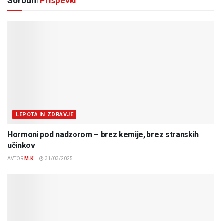
Sorodni
Prispevki
LEPOTA IN ZDRAVJE
Hormoni pod nadzorom – brez kemije, brez stranskih
učinkov
AVTOR
M.K.
31/03/2025