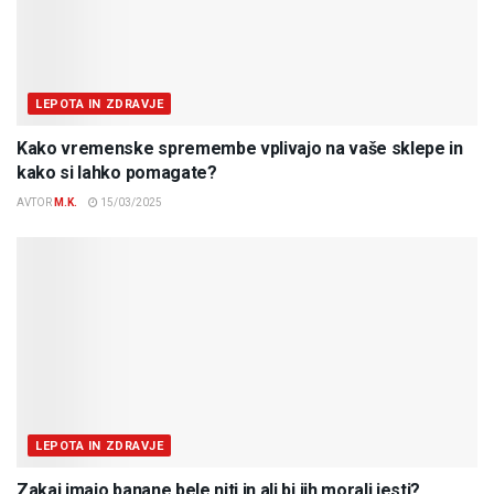
LEPOTA IN ZDRAVJE
Kako vremenske spremembe vplivajo na vaše sklepe in
kako si lahko pomagate?
AVTOR
M.K.
15/03/2025
LEPOTA IN ZDRAVJE
Zakaj imajo banane bele niti in ali bi jih morali jesti?