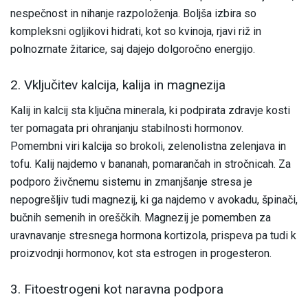
nespečnost in nihanje razpoloženja. Boljša izbira so
kompleksni ogljikovi hidrati, kot so kvinoja, rjavi riž in
polnozrnate žitarice, saj dajejo dolgoročno energijo.
2. Vključitev kalcija, kalija in magnezija
Kalij in kalcij sta ključna minerala, ki podpirata zdravje kosti
ter pomagata pri ohranjanju stabilnosti hormonov.
Pomembni viri kalcija so brokoli, zelenolistna zelenjava in
tofu. Kalij najdemo v bananah, pomarančah in stročnicah. Za
podporo živčnemu sistemu in zmanjšanje stresa je
nepogrešljiv tudi magnezij, ki ga najdemo v avokadu, špinači,
bučnih semenih in oreščkih. Magnezij je pomemben za
uravnavanje stresnega hormona kortizola, prispeva pa tudi k
proizvodnji hormonov, kot sta estrogen in progesteron.
3. Fitoestrogeni kot naravna podpora