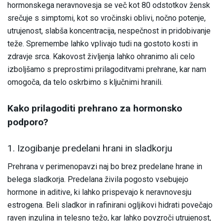
hormonskega neravnovesja se več kot 80 odstotkov žensk
srečuje s simptomi, kot so vročinski oblivi, nočno potenje,
utrujenost, slabša koncentracija, nespečnost in pridobivanje
teže. Spremembe lahko vplivajo tudi na gostoto kosti in
zdravje srca. Kakovost življenja lahko ohranimo ali celo
izboljšamo s preprostimi prilagoditvami prehrane, kar nam
omogoča, da telo oskrbimo s ključnimi hranili.
Kako prilagoditi prehrano za hormonsko
podporo?
1. Izogibanje predelani hrani in sladkorju
Prehrana v perimenopavzi naj bo brez predelane hrane in
belega sladkorja. Predelana živila pogosto vsebujejo
hormone in aditive, ki lahko prispevajo k neravnovesju
estrogena. Beli sladkor in rafinirani ogljikovi hidrati povečajo
raven inzulina in telesno težo, kar lahko povzroči utrujenost,