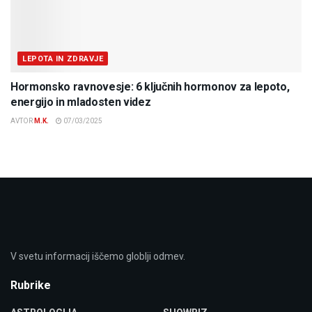
LEPOTA IN ZDRAVJE
Hormonsko ravnovesje: 6 ključnih hormonov za lepoto,
energijo in mladosten videz
AVTOR
M.K.
07/03/2025
V svetu informacij iščemo globlji odmev.
Rubrike