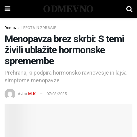
ODMEVNO
Domov
LEPOTA IN ZDRAVJE
Menopavza brez skrbi: S temi
živili ublažite hormonske
spremembe
Prehrana, ki podpira hormonsko ravnovesje in lajša
simptome menopavze.
Avtor
M.K.
07/03/2025