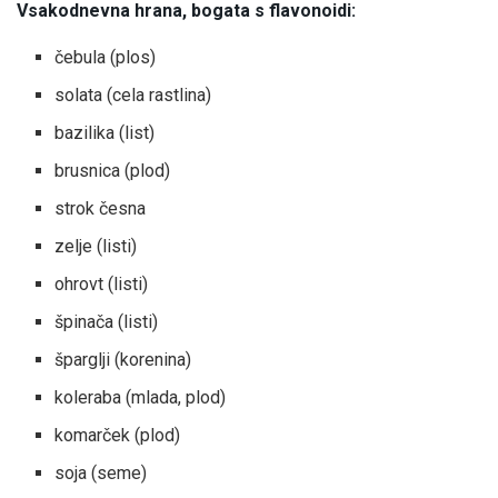
Vsakodnevna hrana, bogata s flavonoidi:
čebula (plos)
solata (cela rastlina)
bazilika (list)
brusnica (plod)
strok česna
zelje (listi)
ohrovt (listi)
špinača (listi)
šparglji (korenina)
koleraba (mlada, plod)
komarček (plod)
soja (seme)