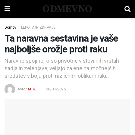
ODMEVNO
Domov
LEPOTA IN ZDRAVJE
Ta naravna sestavina je vaše
najboljše orožje proti raku
Naravne spojine, ki so prisotne v številnih vrstah
sadja in zelenjave, veljajo za ene najmočnejših
sredstev v boju proti različnim oblikam raka.
Avtor
M.K.
06/03/2025