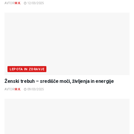
AVTOR
M.K.
12/03/2025
LEPOTA IN ZDRAVJE
Ženski trebuh – središče moči, življenja in energije
AVTOR
M.K.
09/03/2025