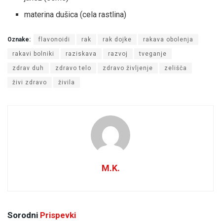
materina dušica (cela rastlina)
Oznake:
flavonoidi
rak
rak dojke
rakava obolenja
rakavi bolniki
raziskava
razvoj
tveganje
zdrav duh
zdravo telo
zdravo življenje
zelišča
živi zdravo
živila
M.K.
Sorodni
Prispevki