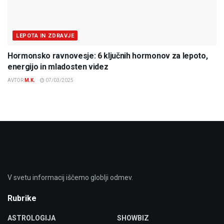
LEPOTA IN ZDRAVJE
Hormonsko ravnovesje: 6 ključnih hormonov za lepoto,
energijo in mladosten videz
AVTOR
M.K.
07/03/2025
V svetu informacij iščemo globlji odmev.
Rubrike
ASTROLOGIJA
SHOWBIZ