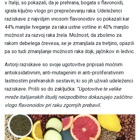
v Italiji, so pokazali, da je prehrana, bogata s flavonoidi,
igrala ključno vlogo pri preprečevanju raka. Udeleženci
raziskave z najvišjim vnosom flavonoidov so pokazali kar
44% manjše tveganje za raka ustne votline in 40% manjšo
možnost za razvoj raka žrela. Možnost, da zbolimo za
rakom debelega črevesa, se je zmanjšala za tretjino, opazili
pa so tudi zmanjšanje možnosti raka dojk, jajčnikov in ledvic.
Avtorji raziskave so svoje ugotovitve pripisali močnim
antioksidativnim, anti-mutagenim in anti-proliferativnim
lastnostim prehranskih sestavin, ki so jih uživali udeleženci
raziskave. Prišli so do zaključka:
“Ugotovitve te velike
mreže italijanskih študij neizpodbitno dokazujejo zaščitno
vlogo flavonoidov pri raku zgornjih prebavil.