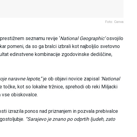
Foto: Canva
 prestižnem seznamu revije ‘
National Geographic’
osvojilo
kar pomeni, da so ga bralci izbrali kot najboljšo svetovno
zultat edinstvene kombinacije zgodovinske dediščine,
oje naravne lepote,”
je ob objavi novice zapisal
‘National
ne točke, kot so lokalne tržnice, sprehodi ob reki Miljacki
a vse obiskovalce.
osti izrazila ponos nad priznanjem in pozvala prebivalce
 gostoljubje.
“Sarajevo je znano po odprtih ljudeh, zato