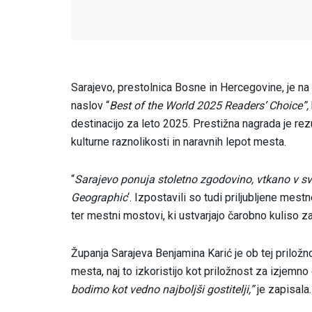
Sarajevo, prestolnica Bosne in Hercegovine, je na
naslov “
Best of the World 2025 Readers’ Choice”,
destinacijo za leto 2025. Prestižna nagrada je re
kulturne raznolikosti in naravnih lepot mesta.
“
Sarajevo ponuja stoletno zgodovino, vtkano v sv
Geographic
‘. Izpostavili so tudi priljubljene mest
ter mestni mostovi, ki ustvarjajo čarobno kuliso z
Županja Sarajeva Benjamina Karić je ob tej priložn
mesta, naj to izkoristijo kot priložnost za izjemno
bodimo kot vedno najboljši gostitelji,”
je zapisala.