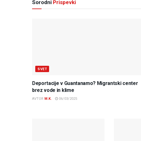
Sorodni
Prispevki
SVET
Deportacije v Guantanamo? Migrantski center
brez vode in klime
AVTOR
M.K.
06/03/2025