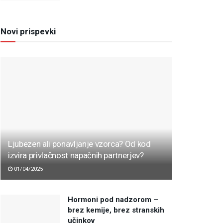
Novi prispevki
Ljubezen ali ponavljanje vzorca? Od kod
izvira privlačnost napačnih partnerjev?
01/04/2025
Hormoni pod nadzorom –
brez kemije, brez stranskih
učinkov