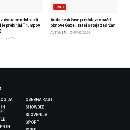
SVET
iz dvorane odstranili
Arabske države predstavile načrt
 je prekinjal Trumpov
obnove Gaze, Izrael ostaja zadržan
)
AVTOR
I.R.
05/03/2025
5/03/2025
e
OGIJA
OSEBNA RAST
 IN
SHOWBIZ
E
SLOVENIJA
YLE
ŠPORT
EN IN
SVET