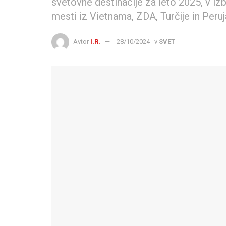
svetovne destinacije za leto 2025, v izb
mesti iz Vietnama, ZDA, Turčije in Peruj
Avtor
I.R.
28/10/2024
v
SVET