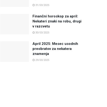
31/03/2025
Finančni horoskop za april:
Nekateri znaki na robu, drugi
v razcvetu
30/03/2025
April 2025: Mesec usodnih
preobratov za nekatera
znamenja
29/03/2025