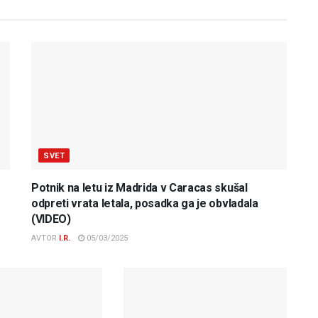
SVET
Potnik na letu iz Madrida v Caracas skušal
odpreti vrata letala, posadka ga je obvladala
(VIDEO)
AVTOR
I.R.
05/03/2025