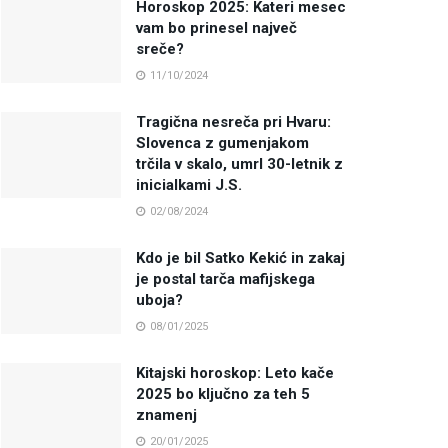
Horoskop 2025: Kateri mesec
vam bo prinesel največ
sreče?
11/10/2024
Tragična nesreča pri Hvaru:
Slovenca z gumenjakom
trčila v skalo, umrl 30-letnik z
inicialkami J.S.
02/08/2024
Kdo je bil Satko Kekić in zakaj
je postal tarča mafijskega
uboja?
08/01/2025
Kitajski horoskop: Leto kače
2025 bo ključno za teh 5
znamenj
20/01/2025