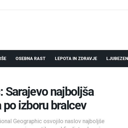
RŠE
OSEBNA RAST
LEPOTA IN ZDRAVJE
LJUBEZEN
 Sarajevo najboljša
 po izboru bralcev
tional Geographic osvojilo naslov najboljše