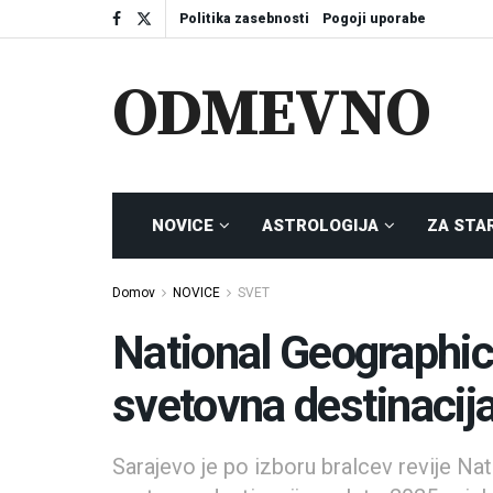
Politika zasebnosti
Pogoji uporabe
ODMEVNO
NOVICE
ASTROLOGIJA
ZA STA
Domov
NOVICE
SVET
National Geographic:
svetovna destinacija
Sarajevo je po izboru bralcev revije Na