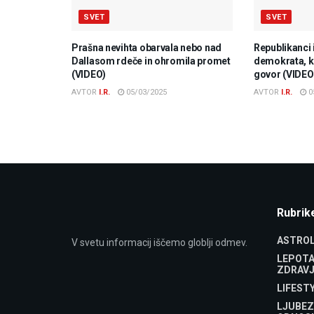
SVET
SVET
Prašna nevihta obarvala nebo nad
Republikanci 
Dallasom rdeče in ohromila promet
demokrata, ki
(VIDEO)
govor (VIDEO
AVTOR
I.R.
05/03/2025
AVTOR
I.R.
0
Rubrik
ASTROL
V svetu informacij iščemo globlji odmev.
LEPOTA
ZDRAVJ
LIFEST
LJUBEZ