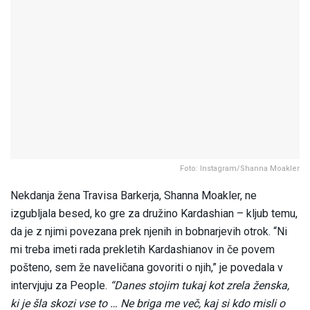
Foto: Instagram/Shanna Moakler
Nekdanja žena Travisa Barkerja, Shanna Moakler, ne
izgubljala besed, ko gre za družino Kardashian – kljub temu,
da je z njimi povezana prek njenih in bobnarjevih otrok. “Ni
mi treba imeti rada prekletih Kardashianov in če povem
pošteno, sem že naveličana govoriti o njih,” je povedala v
intervjuju za People.
“Danes stojim tukaj kot zrela ženska,
ki je šla skozi vse to … Ne briga me več, kaj si kdo misli o