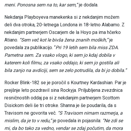
meni. Ponosna sem na to, kar sem,”
je dodala.
Nekdanja Playboyeva manekenka si z nekdanjim možem
deli dva otroka, 20-letnega Londona in 18-letno Alabamo. Z
nekdanjim partnerjem Oscarjem de la Hoyo pa ima hčerko
Atiano.
“Sem več kot le bivša žena znanih moških,”
je
povedala za publikacijo. “
Pri 19 letih sem bila miss ZDA.
Pametna sem. Za vsako vlogo, ki sem jo kdaj dobila v
katerem koli filmu, za vsako oddajo, ki sem jo gostila ali
bila zanjo na avdiciji, sem se zelo potrudila, da bi jo dobila.”
Rocker Blink-182 se je poročil s Kourtney Kardashian. Par je
prejšnje leto pozdravil sina Rockyja. Priljubljena zvezdnica
resničnostih oddaj pa si z nekdanjim partnerjem Scottom
Disickom deli še tri otroke. Shanna je še poudarila, da s
Travisom ne govorita več.
“S Travisom nimam razmerja, a
mislim, da je to v redu,”
je povedala in pojasnila:
“Ne zdi se
mi, da bo tako za vedno, vendar se zdaj počutim, da mora