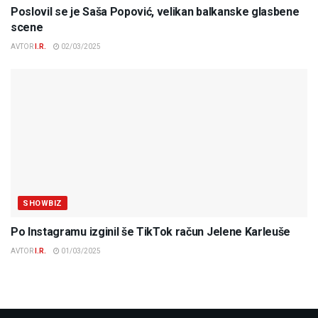
Poslovil se je Saša Popović, velikan balkanske glasbene
scene
AVTOR
I.R.
02/03/2025
SHOWBIZ
Po Instagramu izginil še TikTok račun Jelene Karleuše
AVTOR
I.R.
01/03/2025