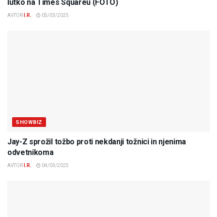
lutko na Times Squareu (FOTO)
AVTOR
I.R.
05/03/2025
SHOWBIZ
Jay-Z sprožil tožbo proti nekdanji tožnici in njenima
odvetnikoma
AVTOR
I.R.
04/03/2025