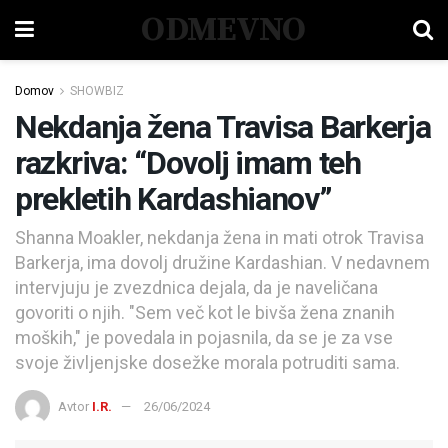
ODMEVNO
Domov
SHOWBIZ
Nekdanja žena Travisa Barkerja
razkriva: “Dovolj imam teh
prekletih Kardashianov”
Shanna Moakler, nekdanja žena in mati otrok Travisa
Barkerja, ima dovolj družine Kardashian. V nedavnem
intervjuju je zvezdnica dejala, da je naveličana
govoriti o njih. "Sem več kot le bivša žena znanih
moških," je povedala in pojasnila, da se je za vse
svoje življenjske dosežke morala potruditi sama.
Avtor
I.R.
26/06/2024