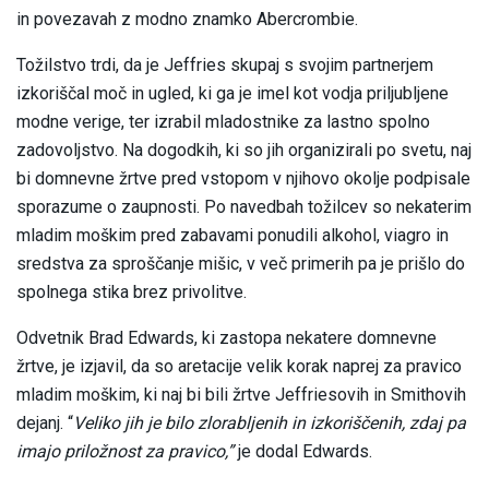
in povezavah z modno znamko Abercrombie.
Tožilstvo trdi, da je Jeffries skupaj s svojim partnerjem
izkoriščal moč in ugled, ki ga je imel kot vodja priljubljene
modne verige, ter izrabil mladostnike za lastno spolno
zadovoljstvo. Na dogodkih, ki so jih organizirali po svetu, naj
bi domnevne žrtve pred vstopom v njihovo okolje podpisale
sporazume o zaupnosti. Po navedbah tožilcev so nekaterim
mladim moškim pred zabavami ponudili alkohol, viagro in
sredstva za sproščanje mišic, v več primerih pa je prišlo do
spolnega stika brez privolitve.
Odvetnik Brad Edwards, ki zastopa nekatere domnevne
žrtve, je izjavil, da so aretacije velik korak naprej za pravico
mladim moškim, ki naj bi bili žrtve Jeffriesovih in Smithovih
dejanj. “
Veliko jih je bilo zlorabljenih in izkoriščenih, zdaj pa
imajo priložnost za pravico,”
je dodal Edwards.