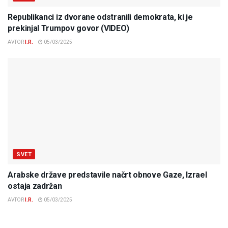
Republikanci iz dvorane odstranili demokrata, ki je
prekinjal Trumpov govor (VIDEO)
AVTOR
I.R.
05/03/2025
SVET
Arabske države predstavile načrt obnove Gaze, Izrael
ostaja zadržan
AVTOR
I.R.
05/03/2025