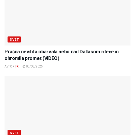
SVET
Prašna nevihta obarvala nebo nad Dallasom rdeče in
ohromila promet (VIDEO)
AVTOR
I.R.
05/03/2025
SVET