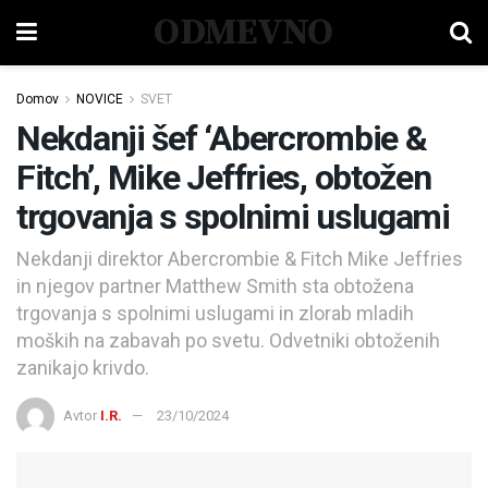
ODMEVNO
Domov
NOVICE
SVET
Nekdanji šef ‘Abercrombie &
Fitch’, Mike Jeffries, obtožen
trgovanja s spolnimi uslugami
Nekdanji direktor Abercrombie & Fitch Mike Jeffries
in njegov partner Matthew Smith sta obtožena
trgovanja s spolnimi uslugami in zlorab mladih
moških na zabavah po svetu. Odvetniki obtoženih
zanikajo krivdo.
Avtor
I.R.
23/10/2024