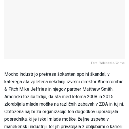
Foto: Wikipedia/Canva
Modno industrijo pretresa šokanten spolni škandal, v
katerega sta vpletena nekdanji izvršni direktor Abercrombie
& Fitch Mike Jeffries in njegov partner Matthew Smith.
Ameriški tožilci trdijo, da sta med letoma 2008 in 2015
zlorabljala mlade moške na različnih zabavah v ZDA in tujini.
Obtožena naj bi za organizacijo teh dogodkov uporabljala
posrednika, ki je iskal mlade moške, željne uspeha v
manekenski industriji, ter jih privabljala z obljubami o karieri