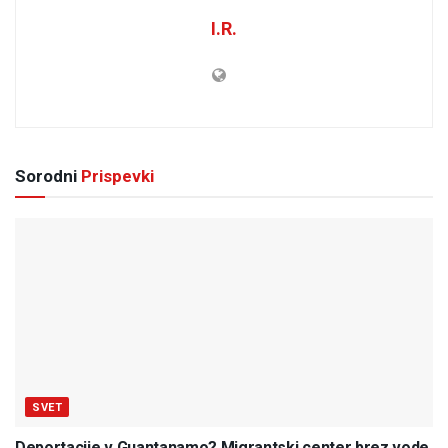
I.R.
Sorodni
Prispevki
SVET
Deportacije v Guantanamo? Migrantski center brez vode