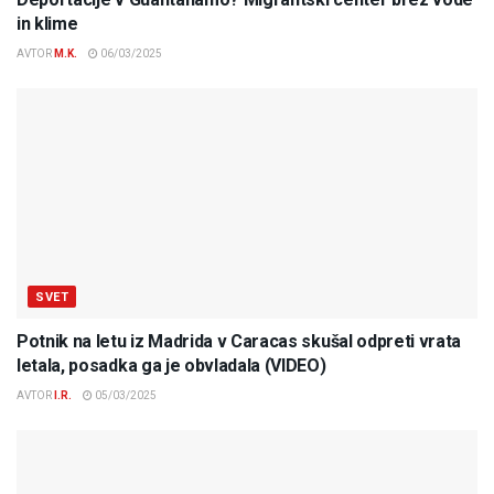
in klime
AVTOR
M.K.
06/03/2025
SVET
Potnik na letu iz Madrida v Caracas skušal odpreti vrata
letala, posadka ga je obvladala (VIDEO)
AVTOR
I.R.
05/03/2025