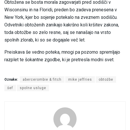
Obtožena se bosta morala zagovarjati pred sodišči v
Wisconsinu in na Floridi, preden bo zadeva prenesena v
New York, kjer bo sojenje potekalo na zveznem sodišču.
Odvetniki obtoženih zanikajo kakršno koli kršitev zakona,
toda obtožbe so zelo resne, saj se nanašajo na vrsto
spolnih zlorab, ki so se dogajale več let.
Preiskava še vedno poteka, mnogi pa pozorno spremljajo
razplet te šokantne zgodbe, ki je pretresla modni svet.
Oznake:
abercerombie & fitch
mike jeffries
obtožbe
šef
spolne usluge