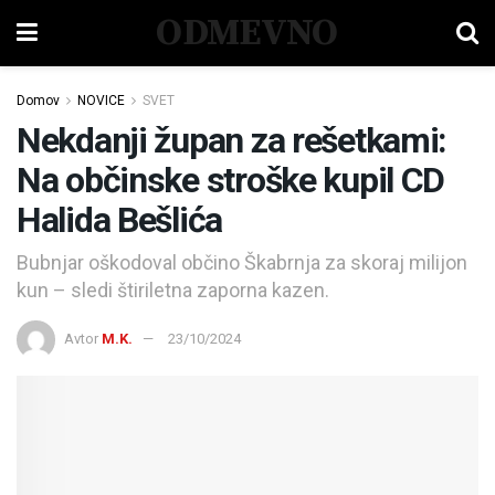
ODMEVNO
Domov
NOVICE
SVET
Nekdanji župan za rešetkami:
Na občinske stroške kupil CD
Halida Bešlića
Bubnjar oškodoval občino Škabrnja za skoraj milijon
kun – sledi štiriletna zaporna kazen.
Avtor
M.K.
23/10/2024