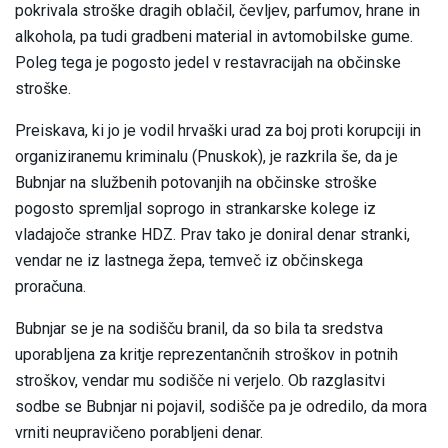
pokrivala stroške dragih oblačil, čevljev, parfumov, hrane in
alkohola, pa tudi gradbeni material in avtomobilske gume.
Poleg tega je pogosto jedel v restavracijah na občinske
stroške.
Preiskava, ki jo je vodil hrvaški urad za boj proti korupciji in
organiziranemu kriminalu (Pnuskok), je razkrila še, da je
Bubnjar na službenih potovanjih na občinske stroške
pogosto spremljal soprogo in strankarske kolege iz
vladajoče stranke HDZ. Prav tako je doniral denar stranki,
vendar ne iz lastnega žepa, temveč iz občinskega
proračuna.
Bubnjar se je na sodišču branil, da so bila ta sredstva
uporabljena za kritje reprezentančnih stroškov in potnih
stroškov, vendar mu sodišče ni verjelo. Ob razglasitvi
sodbe se Bubnjar ni pojavil, sodišče pa je odredilo, da mora
vrniti neupravičeno porabljeni denar.