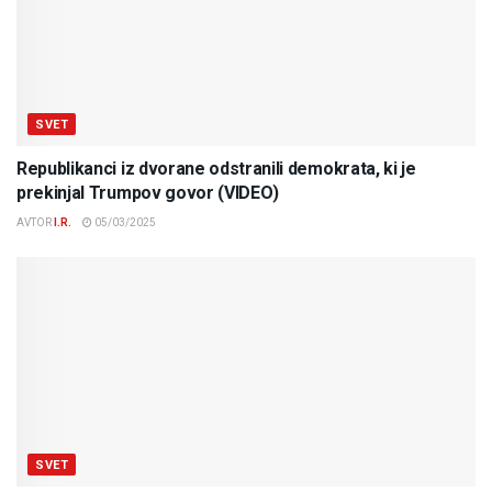
SVET
Republikanci iz dvorane odstranili demokrata, ki je
prekinjal Trumpov govor (VIDEO)
AVTOR
I.R.
05/03/2025
SVET