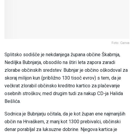
Foto: Canva
Splitsko sodišče je nekdanjega župana občine Škabrnja,
Nediljka Bubnjarja, obsodilo na štiri leta zapora zaradi
zlorabe občinskih sredstev. Bubnjar je občino oškodoval za
skoraj milijon kun (približno 130 tisoč evrov) s tem, da je
večkrat zlorabil občinsko kreditno kartico za plačevanje
osebnih stroškov, med drugim tudi za nakup CD-ja Halida
Bešlića.
Sodnica je Bubnjarju očitala, da je kot župan ene najmanjših
občin na Hrvaškem, z manj kot 1300 prebivalci, občinski
denar porabljal za luksuzne dobrine. Njegova kartica je