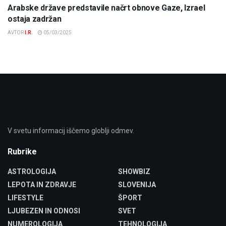
Arabske države predstavile načrt obnove Gaze, Izrael
ostaja zadržan
AVTOR
I.R.
05/03/2025
V svetu informacij iščemo globlji odmev.
Rubrike
ASTROLOGIJA
SHOWBIZ
LEPOTA IN ZDRAVJE
SLOVENIJA
LIFESTYLE
ŠPORT
LJUBEZEN IN ODNOSI
SVET
NUMEROLOGIJA
TEHNOLOGIJA