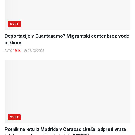
SVET
Deportacije v Guantanamo? Migrantski center brez vode
in klime
AVTOR
M.K.
06/03/2025
SVET
Potnik na letu iz Madrida v Caracas skušal odpreti vrata