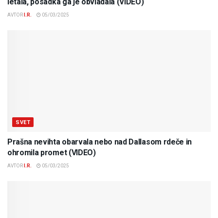
letala, posadka ga je obvladala (VIDEO)
AVTOR
I.R.
05/03/2025
SVET
Prašna nevihta obarvala nebo nad Dallasom rdeče in
ohromila promet (VIDEO)
AVTOR
I.R.
05/03/2025