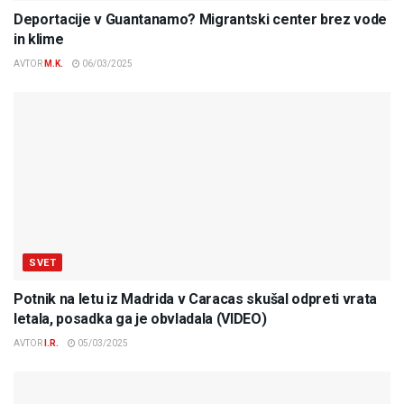
Deportacije v Guantanamo? Migrantski center brez vode
in klime
AVTOR
M.K.
06/03/2025
SVET
Potnik na letu iz Madrida v Caracas skušal odpreti vrata
letala, posadka ga je obvladala (VIDEO)
AVTOR
I.R.
05/03/2025