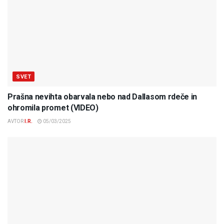
SVET
Prašna nevihta obarvala nebo nad Dallasom rdeče in
ohromila promet (VIDEO)
AVTOR
I.R.
05/03/2025