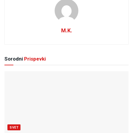
M.K.
Sorodni
Prispevki
SVET