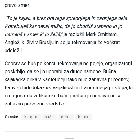
pravo smer.
“To je kajak, a brez pravega sprednjega in zadnjega dela.
Potrebuješ kar nekaj mišic, da jo obdržiš stabilno in jo
usmeriš v smer, ki jo želiš,”
je razložil Mark Smitham,
Anglež, ki živi v Bruslju in se je tekmovanja že večkrat
udeležil.
Čeprav se buč po koncu tekmovanja ne pojejo, organizatorji
poskrbijo, da se jih uporabi za druge namene. Bučna
kajakaška dirka v Kasterleeju tako ni le zabavna prireditev,
temveč tudi dokaz ustvarjalnosti in trajnostnega pristopa, ki
omogoča, da velikanske buče postanejo nenavadno, a
zabavno prevozno sredstvo.
Oznake:
belgija
buče
dirka
kajak