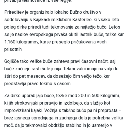
privablja tekmovalce iz vse regije.
Prireditev je organiziralo lokalno Bučno društvo v
sodelovanju s Kajakaškim klubom Kasterlee, ki vsako leto
poleg dirke priredi tudi tekmovanje za najtežjo bučo. Letos
se je naslov evropskega prvaka okitil lastnik buče, težke kar
1.160 kilogramov, kar je preseglo pričakovanja vseh
prisotnih.
Gojišče tako velike buče zahteva pravi časovni načrt, saj
buče začnejo rasti šele junija. Tekmovalci imajo na voljo le
štiri do pet mesecev, da dosežejo čim večjo težo, kar
predstavlja pravo tekmo s časom.
Za dirko uporabljajo buče, težke med 300 in 500 kilogrami,
ki jih strokovnjaki pripravijo in izdolbejo, da služijo kot
improvizirani kajaki. Vožnja s takšno bučo pa ni preprosta –
brez jasnega sprednjega in zadnjega dela je potrebna velika
moč, da jo tekmovalci obdržijo stabilno in jo usmerijo v