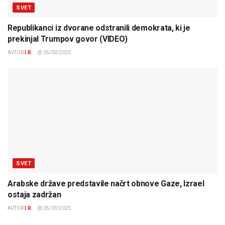
SVET
Republikanci iz dvorane odstranili demokrata, ki je
prekinjal Trumpov govor (VIDEO)
AVTOR
I.R.
05/03/2025
SVET
Arabske države predstavile načrt obnove Gaze, Izrael
ostaja zadržan
AVTOR
I.R.
05/03/2025