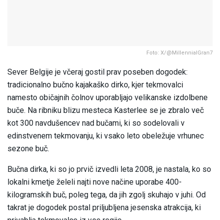
Foto: X/@MillennialGran7
Sever Belgije je včeraj gostil prav poseben dogodek:
tradicionalno bučno kajakaško dirko, kjer tekmovalci
namesto običajnih čolnov uporabljajo velikanske izdolbene
buče. Na ribniku blizu mesteca Kasterlee se je zbralo več
kot 300 navdušencev nad bučami, ki so sodelovali v
edinstvenem tekmovanju, ki vsako leto obeležuje vrhunec
sezone buč.
Bučna dirka, ki so jo prvič izvedli leta 2008, je nastala, ko so
lokalni kmetje želeli najti nove načine uporabe 400-
kilogramskih buč, poleg tega, da jih zgolj skuhajo v juhi. Od
takrat je dogodek postal priljubljena jesenska atrakcija, ki