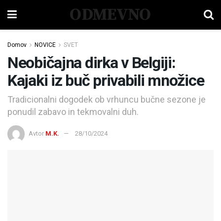
ODMEVNO
Domov
NOVICE
SVET
Neobičajna dirka v Belgiji:
Kajaki iz buč privabili množice
Tradicionalni dogodek ob vrhuncu bučne sezone je
ponudil zabavo in tekmovalni duh.
Avtor
M.K.
28/10/2024