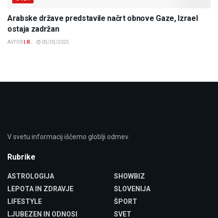
Arabske države predstavile načrt obnove Gaze, Izrael
ostaja zadržan
AVTOR
I.R.
05/03/2025
V svetu informacij iščemo globlji odmev.
Rubrike
ASTROLOGIJA
SHOWBIZ
LEPOTA IN ZDRAVJE
SLOVENIJA
LIFESTYLE
ŠPORT
LJUBEZEN IN ODNOSI
SVET