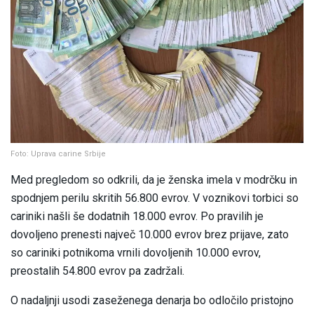
Foto: Uprava carine Srbije
Med pregledom so odkrili, da je ženska imela v modrčku in
spodnjem perilu skritih 56.800 evrov. V voznikovi torbici so
cariniki našli še dodatnih 18.000 evrov. Po pravilih je
dovoljeno prenesti največ 10.000 evrov brez prijave, zato
so cariniki potnikoma vrnili dovoljenih 10.000 evrov,
preostalih 54.800 evrov pa zadržali.
O nadaljnji usodi zaseženega denarja bo odločilo pristojno