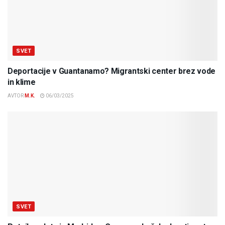
SVET
Deportacije v Guantanamo? Migrantski center brez vode
in klime
AVTOR
M.K.
06/03/2025
SVET