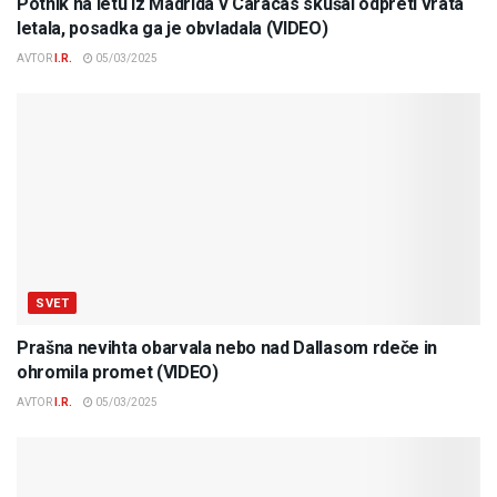
Potnik na letu iz Madrida v Caracas skušal odpreti vrata
letala, posadka ga je obvladala (VIDEO)
AVTOR
I.R.
05/03/2025
SVET
Prašna nevihta obarvala nebo nad Dallasom rdeče in
ohromila promet (VIDEO)
AVTOR
I.R.
05/03/2025