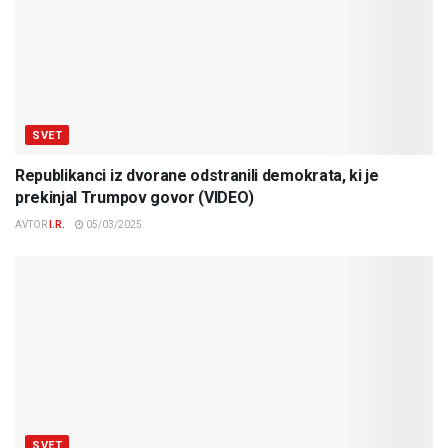
SVET
Republikanci iz dvorane odstranili demokrata, ki je
prekinjal Trumpov govor (VIDEO)
AVTOR
I.R.
05/03/2025
SVET