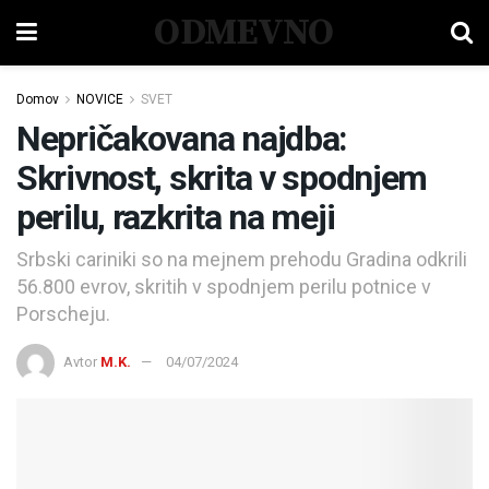
ODMEVNO
Domov
NOVICE
SVET
Nepričakovana najdba:
Skrivnost, skrita v spodnjem
perilu, razkrita na meji
Srbski cariniki so na mejnem prehodu Gradina odkrili
56.800 evrov, skritih v spodnjem perilu potnice v
Porscheju.
Avtor
M.K.
04/07/2024