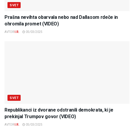
SVET
Prašna nevihta obarvala nebo nad Dallasom rdeče in
ohromila promet (VIDEO)
AVTOR
I.R.
05/03/2025
SVET
Republikanci iz dvorane odstranili demokrata, ki je
prekinjal Trumpov govor (VIDEO)
AVTOR
I.R.
05/03/2025