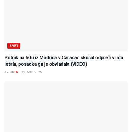
SVET
Potnik na letu iz Madrida v Caracas skušal odpreti vrata
letala, posadka ga je obvladala (VIDEO)
AVTOR
I.R.
05/03/2025