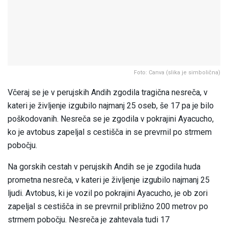
Foto: Canva (slika je simbolična)
Včeraj se je v perujskih Andih zgodila tragična nesreča, v
kateri je življenje izgubilo najmanj 25 oseb, še 17 pa je bilo
poškodovanih. Nesreča se je zgodila v pokrajini Ayacucho,
ko je avtobus zapeljal s cestišča in se prevrnil po strmem
pobočju.
Na gorskih cestah v perujskih Andih se je zgodila huda
prometna nesreča, v kateri je življenje izgubilo najmanj 25
ljudi. Avtobus, ki je vozil po pokrajini Ayacucho, je ob zori
zapeljal s cestišča in se prevrnil približno 200 metrov po
strmem pobočju. Nesreča je zahtevala tudi 17