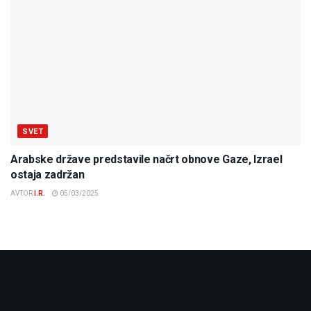
SVET
Arabske države predstavile načrt obnove Gaze, Izrael
ostaja zadržan
AVTOR
I.R.
05/03/2025