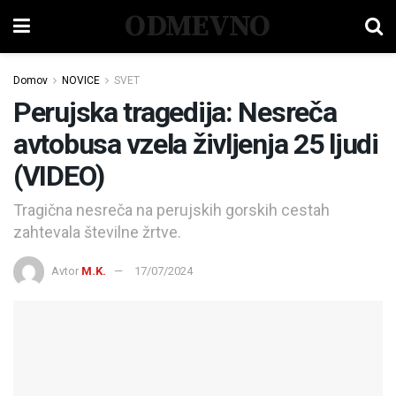
ODMEVNO
Domov
NOVICE
SVET
Perujska tragedija: Nesreča
avtobusa vzela življenja 25 ljudi
(VIDEO)
Tragična nesreča na perujskih gorskih cestah
zahtevala številne žrtve.
Avtor
M.K.
17/07/2024