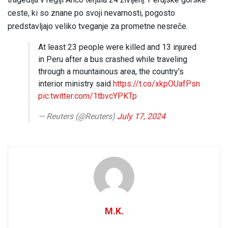
ceste, ki so znane po svoji nevarnosti, pogosto
predstavljajo veliko tveganje za prometne nesreče.
At least 23 people were killed and 13 injured
in Peru after a bus crashed while traveling
through a mountainous area, the country's
interior ministry said
https://t.co/xkpOUafPsn
pic.twitter.com/1tbvcYPKTp
— Reuters (@Reuters)
July 17, 2024
M.K.