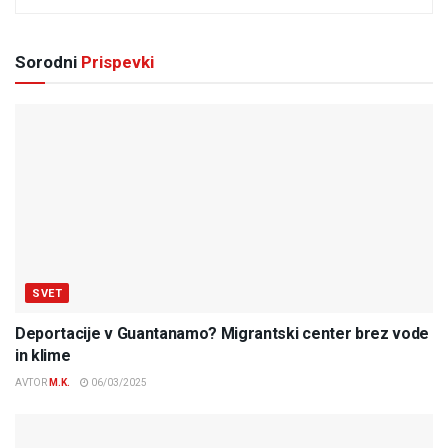
Sorodni
Prispevki
SVET
Deportacije v Guantanamo? Migrantski center brez vode
in klime
AVTOR
M.K.
06/03/2025