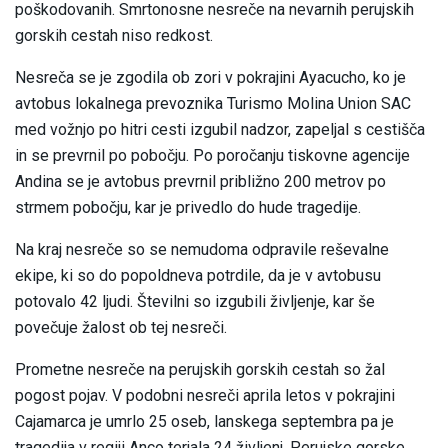
poškodovanih. Smrtonosne nesreče na nevarnih perujskih
gorskih cestah niso redkost.
Nesreča se je zgodila ob zori v pokrajini Ayacucho, ko je
avtobus lokalnega prevoznika Turismo Molina Union SAC
med vožnjo po hitri cesti izgubil nadzor, zapeljal s cestišča
in se prevrnil po pobočju. Po poročanju tiskovne agencije
Andina se je avtobus prevrnil približno 200 metrov po
strmem pobočju, kar je privedlo do hude tragedije.
Na kraj nesreče so se nemudoma odpravile reševalne
ekipe, ki so do popoldneva potrdile, da je v avtobusu
potovalo 42 ljudi. Številni so izgubili življenje, kar še
povečuje žalost ob tej nesreči.
Prometne nesreče na perujskih gorskih cestah so žal
pogost pojav. V podobni nesreči aprila letos v pokrajini
Cajamarca je umrlo 25 oseb, lanskega septembra pa je
tragedija v regiji Anco terjala 24 življenj. Perujske gorske