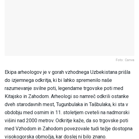
Foto: Canva
Ekipa arheologov je v gorah vzhodnega Uzbekistana prišla
do izjemnega odkritja, ki bi lahko spremenilo naše
razumevanje svilne poti, legendarne trgovske poti med
Kitajsko in Zahodom. Arheologi so namreč odkrili ostanke
dveh starodavnih mest, Tugunbulaka in Tašbulaka, ki sta v
obdobju med osmim in 11. stoletjem cveteli na nadmorski
višini nad 2000 metrov. Odkritje kaže, da so trgovske poti
med Vzhodom in Zahodom povezovale tudi težje dostopna
visokogorska območja, kar doslej ni bilo znano.