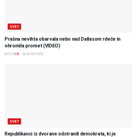
SVET
Prašna nevihta obarvala nebo nad Dallasom rdeče in
ohromila promet (VIDEO)
AVTOR
I.R.
05/03/2025
SVET
Republikanci iz dvorane odstranili demokrata, ki je