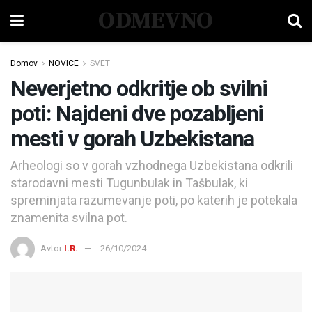
ODMEVNO
Domov
NOVICE
SVET
Neverjetno odkritje ob svilni
poti: Najdeni dve pozabljeni
mesti v gorah Uzbekistana
Arheologi so v gorah vzhodnega Uzbekistana odkrili
starodavni mesti Tugunbulak in Tašbulak, ki
spreminjata razumevanje poti, po katerih je potekala
znamenita svilna pot.
Avtor
I.R.
26/10/2024