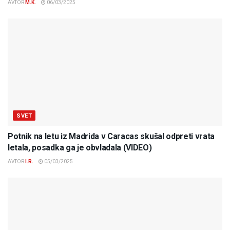
AVTOR
M.K.
06/03/2025
SVET
Potnik na letu iz Madrida v Caracas skušal odpreti vrata
letala, posadka ga je obvladala (VIDEO)
AVTOR
I.R.
05/03/2025