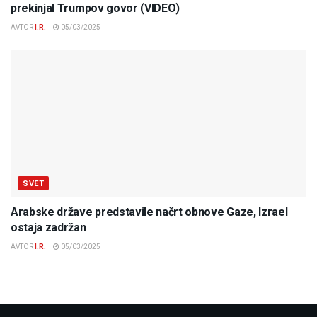
prekinjal Trumpov govor (VIDEO)
AVTOR
I.R.
05/03/2025
SVET
Arabske države predstavile načrt obnove Gaze, Izrael
ostaja zadržan
AVTOR
I.R.
05/03/2025