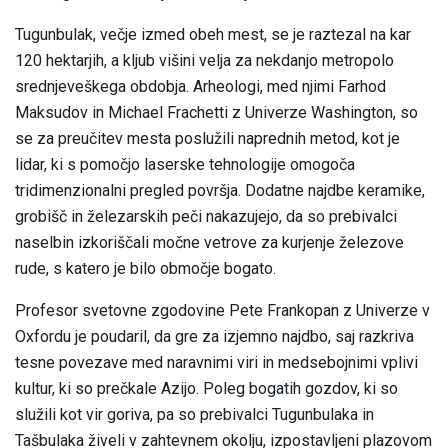
Tugunbulak, večje izmed obeh mest, se je raztezal na kar
120 hektarjih, a kljub višini velja za nekdanjo metropolo
srednjeveškega obdobja. Arheologi, med njimi Farhod
Maksudov in Michael Frachetti z Univerze Washington, so
se za preučitev mesta poslužili naprednih metod, kot je
lidar, ki s pomočjo laserske tehnologije omogoča
tridimenzionalni pregled površja. Dodatne najdbe keramike,
grobišč in železarskih peči nakazujejo, da so prebivalci
naselbin izkoriščali močne vetrove za kurjenje železove
rude, s katero je bilo območje bogato.
Profesor svetovne zgodovine Pete Frankopan z Univerze v
Oxfordu je poudaril, da gre za izjemno najdbo, saj razkriva
tesne povezave med naravnimi viri in medsebojnimi vplivi
kultur, ki so prečkale Azijo. Poleg bogatih gozdov, ki so
služili kot vir goriva, pa so prebivalci Tugunbulaka in
Tašbulaka živeli v zahtevnem okolju, izpostavljeni plazovom