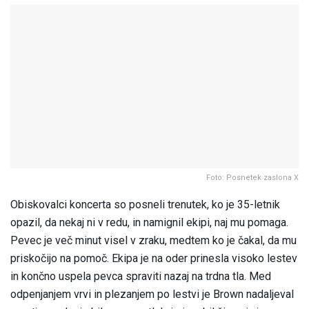
Foto: Posnetek zaslona X
Obiskovalci koncerta so posneli trenutek, ko je 35-letnik
opazil, da nekaj ni v redu, in namignil ekipi, naj mu pomaga.
Pevec je več minut visel v zraku, medtem ko je čakal, da mu
priskočijo na pomoč. Ekipa je na oder prinesla visoko lestev
in končno uspela pevca spraviti nazaj na trdna tla. Med
odpenjanjem vrvi in plezanjem po lestvi je Brown nadaljeval