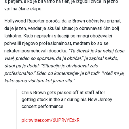
s petjem, a ko je bil varno na tleh, je izgubil živce in jezno
vpil na člane ekipe.
Hollywood Reporter poroča, da je Brown občinstvu priznal,
da je jezen, vendar je skušal situacijo obravnavati čim bolj
lahkotno. Kljub neprijetni situaciji so mnogi oboževalci
pohvalili njegovo profesionalnost, medtem ko so se
nekateri posmehovali dogodku.
“Ta človek je kar nekaj časa
visel, preden so spoznali, da je obtičal,” je zapisal nekdo,
drugi pa je dodal: “Situacijo je obvladoval zelo
profesionalno.” Eden od komentarjev je bil tudi: “Všeč mi je,
kako samo visi tam kot jezna vila.”
Chris Brown gets pissed off at staff after
getting stuck in the air during his New Jersey
concert performance
pic.twitter.com/6UPRvYEdxR