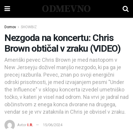
ODMEVNO
Domov
SHOWBIZ
Nezgoda na koncertu: Chris
Brown obtičal v zraku (VIDEO)
Ameriški pevec Chris Brown je med nastopom v
New Jerseyju doživel manjšo nezgodo, ki pa ga je
precej razburila. Pevec, znan po svoji energični
odrski prisotnosti, je med izvajanjem pesmi "Under
the Influence" v sklopu koncerta izvedel umetniško
točko, v kateri je visel nad odrom. Na vrvi je jadral nad
občinstvom z enega konca dvorane na drugega,
vendar se je vrv zataknila in Chris je obvisel v zraku.
Avtor
I.R.
15/06/2024