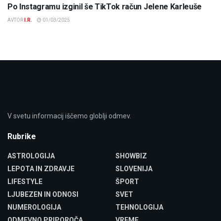
Po Instagramu izginil še TikTok račun Jelene Karleuše
AVTOR
I.R.
01/03/2025
V svetu informacij iščemo globlji odmev.
Rubrike
ASTROLOGIJA
SHOWBIZ
LEPOTA IN ZDRAVJE
SLOVENIJA
LIFESTYLE
ŠPORT
LJUBEZEN IN ODNOSI
SVET
NUMEROLOGIJA
TEHNOLOGIJA
ODMEVNO PRIPOROČA
VREME