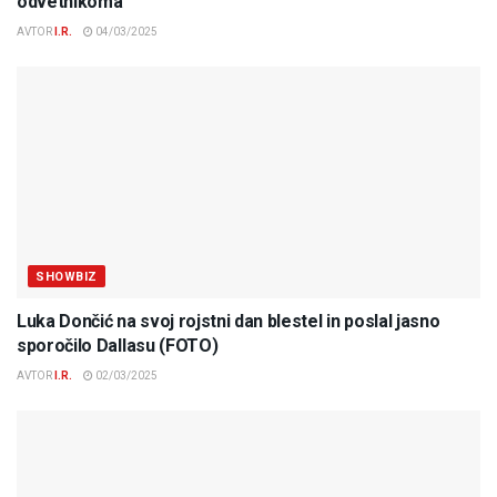
odvetnikoma
AVTOR
I.R.
04/03/2025
SHOWBIZ
Luka Dončić na svoj rojstni dan blestel in poslal jasno
sporočilo Dallasu (FOTO)
AVTOR
I.R.
02/03/2025