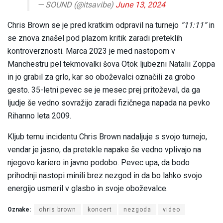
— SOUND (@itsavibe)
June 13, 2024
Chris Brown se je pred kratkim odpravil na turnejo
“11:11”
in
se znova znašel pod plazom kritik zaradi preteklih
kontroverznosti. Marca 2023 je med nastopom v
Manchestru pel tekmovalki šova Otok ljubezni Natalii Zoppa
in jo grabil za grlo, kar so oboževalci označili za grobo
gesto. 35-letni pevec se je mesec prej pritoževal, da ga
ljudje še vedno sovražijo zaradi fizičnega napada na pevko
Rihanno leta 2009.
Kljub temu incidentu Chris Brown nadaljuje s svojo turnejo,
vendar je jasno, da pretekle napake še vedno vplivajo na
njegovo kariero in javno podobo. Pevec upa, da bodo
prihodnji nastopi minili brez nezgod in da bo lahko svojo
energijo usmeril v glasbo in svoje oboževalce.
Oznake:
chris brown
koncert
nezgoda
video