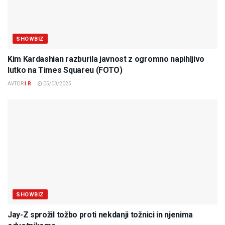
SHOWBIZ
Kim Kardashian razburila javnost z ogromno napihljivo
lutko na Times Squareu (FOTO)
AVTOR
I.R.
05/03/2025
SHOWBIZ
Jay-Z sprožil tožbo proti nekdanji tožnici in njenima