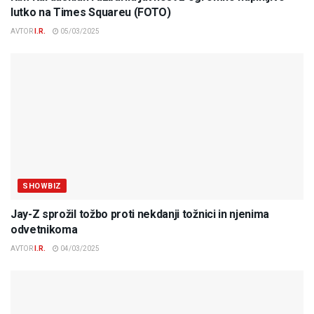
lutko na Times Squareu (FOTO)
AVTOR
I.R.
05/03/2025
SHOWBIZ
Jay-Z sprožil tožbo proti nekdanji tožnici in njenima
odvetnikoma
AVTOR
I.R.
04/03/2025