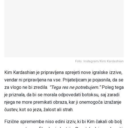
Foto: Instagram/Kim Kardashian
Kim Kardashian je pripravljena sprejeti nove igralske izzive,
vendar ni pripravljena na vse. Prijateljicam je pojasnila, da se
za vlogo ne bi zredila.
“Tega res ne potrebujem.”
Poleg tega
je priznala, da bi se morala odpovedati botoksu, saj zaradi
njega ne more premikati obraza, kar ji onemogoča izražanje
čustev, kot so jeza, žalost ali strah.
Fizične spremembe niso edini izziv, ki bi Kim čakali ob bolj