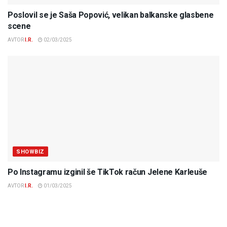
Poslovil se je Saša Popović, velikan balkanske glasbene
scene
AVTOR
I.R.
02/03/2025
SHOWBIZ
Po Instagramu izginil še TikTok račun Jelene Karleuše
AVTOR
I.R.
01/03/2025