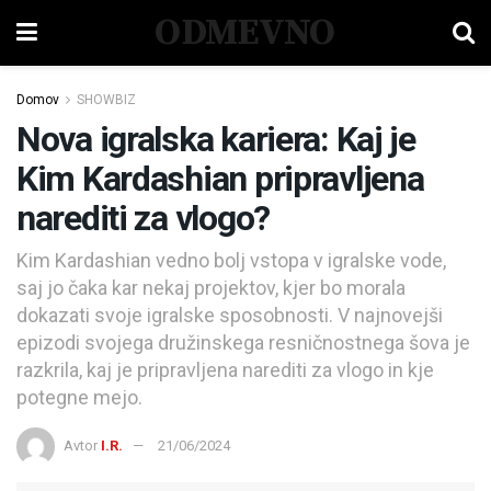
ODMEVNO
Domov
SHOWBIZ
Nova igralska kariera: Kaj je
Kim Kardashian pripravljena
narediti za vlogo?
Kim Kardashian vedno bolj vstopa v igralske vode,
saj jo čaka kar nekaj projektov, kjer bo morala
dokazati svoje igralske sposobnosti. V najnovejši
epizodi svojega družinskega resničnostnega šova je
razkrila, kaj je pripravljena narediti za vlogo in kje
potegne mejo.
Avtor
I.R.
21/06/2024