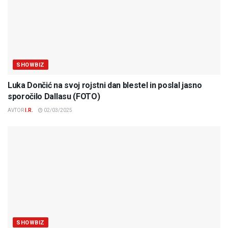
SHOWBIZ
Luka Dončić na svoj rojstni dan blestel in poslal jasno
sporočilo Dallasu (FOTO)
AVTOR
I.R.
02/03/2025
SHOWBIZ