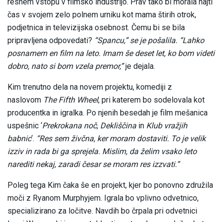
resnem vstopu v filmsko industrijo. Prav tako bi morala najti
čas v svojem zelo polnem urniku kot mama štirih otrok,
podjetnica in televizijska osebnost. Čemu bi se bila
pripravljena odpovedati?
“Spancu,” se je pošalila. “Lahko
posnamem en film na leto. Imam še deset let, ko bom videti
dobro, nato si bom vzela premor,”
je dejala.
Kim trenutno dela na novem projektu, komediji z
naslovom
The Fifth Wheel
, pri katerem bo sodelovala kot
producentka in igralka. Po njenih besedah je film mešanica
uspešnic ‘
Prekrokana noč
,
Dekliščina
in
Klub vražjih
babnic
‘.
“Res sem živčna, ker moram dostaviti. To je velik
izziv in rada bi ga sprejela. Mislim, da želim vsako leto
narediti nekaj, zaradi česar se moram res izzvati.”
Poleg tega Kim čaka še en projekt, kjer bo ponovno združila
moči z Ryanom Murphyjem. Igrala bo vplivno odvetnico,
specializirano za ločitve. Navdih bo črpala pri odvetnici