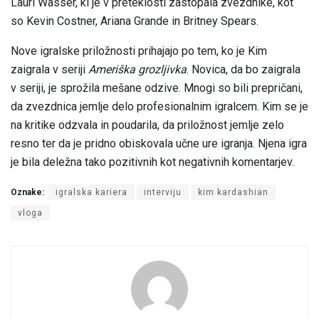
Lauri Wasser, ki je v preteklosti zastopala zvezdnike, kot
so Kevin Costner, Ariana Grande in Britney Spears.
Nove igralske priložnosti prihajajo po tem, ko je Kim
zaigrala v seriji
Ameriška grozljivka
. Novica, da bo zaigrala
v seriji, je sprožila mešane odzive. Mnogi so bili prepričani,
da zvezdnica jemlje delo profesionalnim igralcem. Kim se je
na kritike odzvala in poudarila, da priložnost jemlje zelo
resno ter da je pridno obiskovala učne ure igranja. Njena igra
je bila deležna tako pozitivnih kot negativnih komentarjev.
Oznake:
igralska kariera
interviju
kim kardashian
vloga