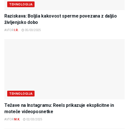
TEHNOLOGIJA
Raziskava: Boljša kakovost sperme povezana z daljšo
življenjsko dobo
AVTOR
I.R.
05/03/2025
TEHNOLOGIJA
Težave na Instagramu: Reels prikazuje eksplicitne in
moteče videoposnetke
AVTOR
M.K.
02/03/2025