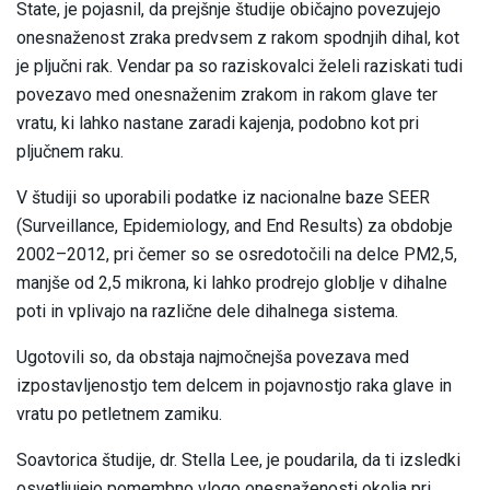
State, je pojasnil, da prejšnje študije običajno povezujejo
onesnaženost zraka predvsem z rakom spodnjih dihal, kot
je pljučni rak. Vendar pa so raziskovalci želeli raziskati tudi
povezavo med onesnaženim zrakom in rakom glave ter
vratu, ki lahko nastane zaradi kajenja, podobno kot pri
pljučnem raku.
V študiji so uporabili podatke iz nacionalne baze SEER
(Surveillance, Epidemiology, and End Results) za obdobje
2002–2012, pri čemer so se osredotočili na delce PM2,5,
manjše od 2,5 mikrona, ki lahko prodrejo globlje v dihalne
poti in vplivajo na različne dele dihalnega sistema.
Ugotovili so, da obstaja najmočnejša povezava med
izpostavljenostjo tem delcem in pojavnostjo raka glave in
vratu po petletnem zamiku.
Soavtorica študije, dr. Stella Lee, je poudarila, da ti izsledki
osvetljujejo pomembno vlogo onesnaženosti okolja pri