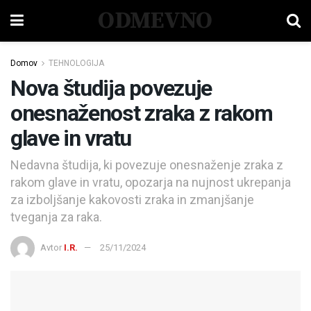
ODMEVNO
Domov
TEHNOLOGIJA
Nova študija povezuje
onesnaženost zraka z rakom
glave in vratu
Nedavna študija, ki povezuje onesnaženje zraka z
rakom glave in vratu, opozarja na nujnost ukrepanja
za izboljšanje kakovosti zraka in zmanjšanje
tveganja za raka.
Avtor
I.R.
25/11/2024