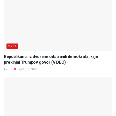
SVET
Republikanci iz dvorane odstranili demokrata, ki je
prekinjal Trumpov govor (VIDEO)
AVTOR
I.R.
05/03/2025