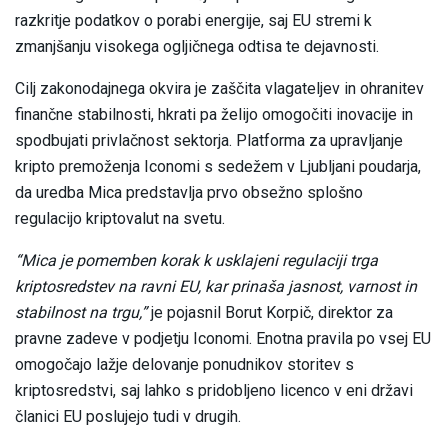
razkritje podatkov o porabi energije, saj EU stremi k
zmanjšanju visokega ogljičnega odtisa te dejavnosti.
Cilj zakonodajnega okvira je zaščita vlagateljev in ohranitev
finančne stabilnosti, hkrati pa želijo omogočiti inovacije in
spodbujati privlačnost sektorja. Platforma za upravljanje
kripto premoženja Iconomi s sedežem v Ljubljani poudarja,
da uredba Mica predstavlja prvo obsežno splošno
regulacijo kriptovalut na svetu.
“Mica je pomemben korak k usklajeni regulaciji trga
kriptosredstev na ravni EU, kar prinaša jasnost, varnost in
stabilnost na trgu,”
je pojasnil Borut Korpič, direktor za
pravne zadeve v podjetju Iconomi. Enotna pravila po vsej EU
omogočajo lažje delovanje ponudnikov storitev s
kriptosredstvi, saj lahko s pridobljeno licenco v eni državi
članici EU poslujejo tudi v drugih.