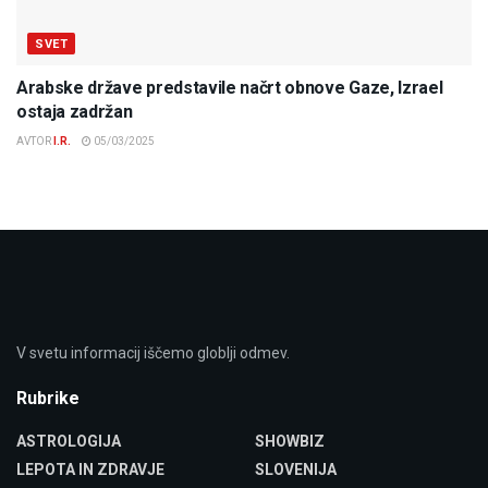
SVET
Arabske države predstavile načrt obnove Gaze, Izrael
ostaja zadržan
AVTOR
I.R.
05/03/2025
V svetu informacij iščemo globlji odmev.
Rubrike
ASTROLOGIJA
SHOWBIZ
LEPOTA IN ZDRAVJE
SLOVENIJA