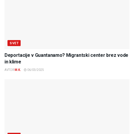
SVET
Deportacije v Guantanamo? Migrantski center brez vode
in klime
AVTOR
M.K.
06/03/2025