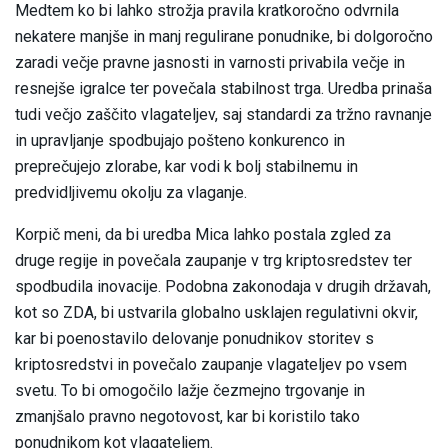
Medtem ko bi lahko strožja pravila kratkoročno odvrnila
nekatere manjše in manj regulirane ponudnike, bi dolgoročno
zaradi večje pravne jasnosti in varnosti privabila večje in
resnejše igralce ter povečala stabilnost trga. Uredba prinaša
tudi večjo zaščito vlagateljev, saj standardi za tržno ravnanje
in upravljanje spodbujajo pošteno konkurenco in
preprečujejo zlorabe, kar vodi k bolj stabilnemu in
predvidljivemu okolju za vlaganje.
Korpič meni, da bi uredba Mica lahko postala zgled za
druge regije in povečala zaupanje v trg kriptosredstev ter
spodbudila inovacije. Podobna zakonodaja v drugih državah,
kot so ZDA, bi ustvarila globalno usklajen regulativni okvir,
kar bi poenostavilo delovanje ponudnikov storitev s
kriptosredstvi in povečalo zaupanje vlagateljev po vsem
svetu. To bi omogočilo lažje čezmejno trgovanje in
zmanjšalo pravno negotovost, kar bi koristilo tako
ponudnikom kot vlagateljem.