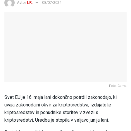
Avtor
I.R.
08/07/2024
Foto: Canva
Svet EU je 16. maja lani dokončno potrdil zakonodajo, ki
uvaja zakonodajni okvir za kriptosredstva, izdajatelje
kriptosredstev in ponudnike storitev v zvezi s
kriptosredstvi. Uredba je stopila v veljavo junija lani.