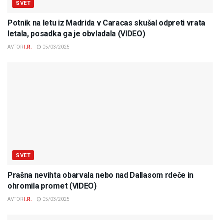
SVET
Potnik na letu iz Madrida v Caracas skušal odpreti vrata
letala, posadka ga je obvladala (VIDEO)
AVTOR
I.R.
05/03/2025
SVET
Prašna nevihta obarvala nebo nad Dallasom rdeče in
ohromila promet (VIDEO)
AVTOR
I.R.
05/03/2025