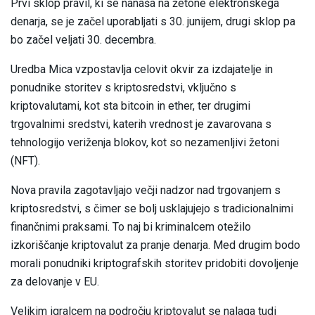
Prvi sklop pravil, ki se nanaša na žetone elektronskega
denarja, se je začel uporabljati s 30. junijem, drugi sklop pa
bo začel veljati 30. decembra.
Uredba Mica vzpostavlja celovit okvir za izdajatelje in
ponudnike storitev s kriptosredstvi, vključno s
kriptovalutami, kot sta bitcoin in ether, ter drugimi
trgovalnimi sredstvi, katerih vrednost je zavarovana s
tehnologijo veriženja blokov, kot so nezamenljivi žetoni
(NFT).
Nova pravila zagotavljajo večji nadzor nad trgovanjem s
kriptosredstvi, s čimer se bolj usklajujejo s tradicionalnimi
finančnimi praksami. To naj bi kriminalcem otežilo
izkoriščanje kriptovalut za pranje denarja. Med drugim bodo
morali ponudniki kriptografskih storitev pridobiti dovoljenje
za delovanje v EU.
Velikim igralcem na področju kriptovalut se nalaga tudi