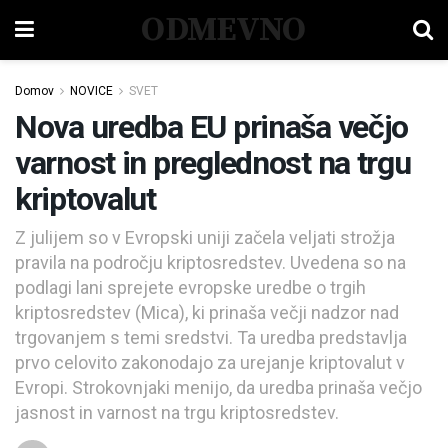
ODMEVNO
Domov
NOVICE
SVET
Nova uredba EU prinaša večjo
varnost in preglednost na trgu
kriptovalut
Z julijem so v Evropski uniji začela veljati strožja
pravila na področju kriptosredstev. Uvedena so na
podlagi lani sprejete evropske uredbe o trgih
kriptosredstev (Mica), ki prinaša večji nadzor nad
trgovanjem s temi sredstvi. Ta uredba predstavlja
prvo celovito zakonodajo za urejanje kriptovalut v
Evropi. Strokovnjaki menijo, da uredba prinaša večjo
jasnost in varnost na trgu kriptosredstev.