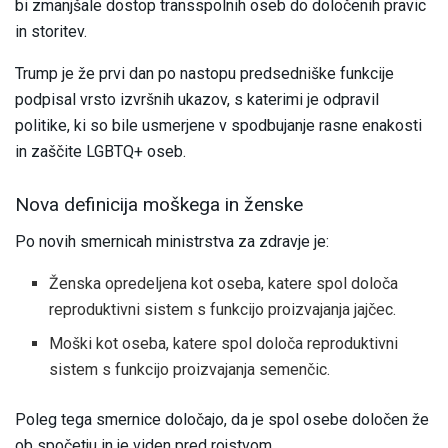
bi zmanjšale dostop transspolnih oseb do določenih pravic
in storitev.
Trump je že prvi dan po nastopu predsedniške funkcije
podpisal vrsto izvršnih ukazov, s katerimi je odpravil
politike, ki so bile usmerjene v spodbujanje rasne enakosti
in zaščite LGBTQ+ oseb.
Nova definicija moškega in ženske
Po novih smernicah ministrstva za zdravje je:
Ženska opredeljena kot oseba, katere spol določa
reproduktivni sistem s funkcijo proizvajanja jajčec.
Moški kot oseba, katere spol določa reproduktivni
sistem s funkcijo proizvajanja semenčic.
Poleg tega smernice določajo, da je spol osebe določen že
ob spočetju in je viden pred rojstvom.