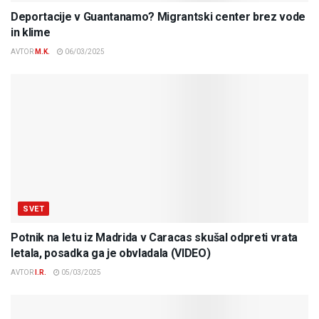
Deportacije v Guantanamo? Migrantski center brez vode
in klime
AVTOR
M.K.
06/03/2025
SVET
Potnik na letu iz Madrida v Caracas skušal odpreti vrata
letala, posadka ga je obvladala (VIDEO)
AVTOR
I.R.
05/03/2025