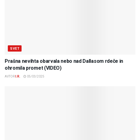
SVET
Prašna nevihta obarvala nebo nad Dallasom rdeče in
ohromila promet (VIDEO)
AVTOR
I.R.
05/03/2025