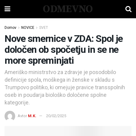
ODMEVNO
Domov
NOVICE
SVET
Nove smernice v ZDA: Spol je
določen ob spočetju in se ne
more spreminjati
Ameriško ministrstvo za zdravje je posodobilo
definicije spola, moškega in ženske v skladu s
Trumpovo politiko, ki omejuje pravice transspolnih
oseb in poudarja biološko določene spolne
kategorije.
Avtor
M.K.
20/02/2025