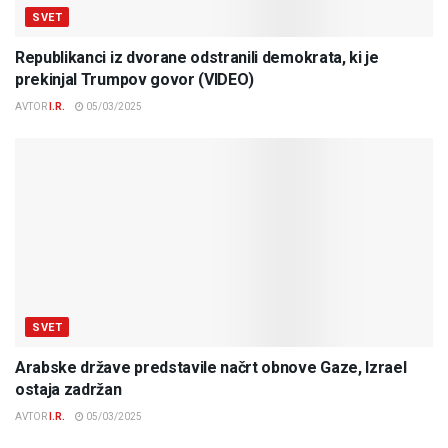
SVET
Republikanci iz dvorane odstranili demokrata, ki je
prekinjal Trumpov govor (VIDEO)
AVTOR
I.R.
05/03/2025
SVET
Arabske države predstavile načrt obnove Gaze, Izrael
ostaja zadržan
AVTOR
I.R.
05/03/2025