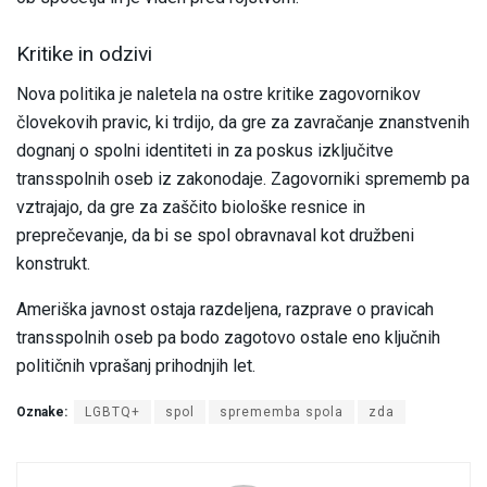
Kritike in odzivi
Nova politika je naletela na ostre kritike zagovornikov
človekovih pravic, ki trdijo, da gre za zavračanje znanstvenih
dognanj o spolni identiteti in za poskus izključitve
transspolnih oseb iz zakonodaje. Zagovorniki sprememb pa
vztrajajo, da gre za zaščito biološke resnice in
preprečevanje, da bi se spol obravnaval kot družbeni
konstrukt.
Ameriška javnost ostaja razdeljena, razprave o pravicah
transspolnih oseb pa bodo zagotovo ostale eno ključnih
političnih vprašanj prihodnjih let.
Oznake:
LGBTQ+
spol
sprememba spola
zda