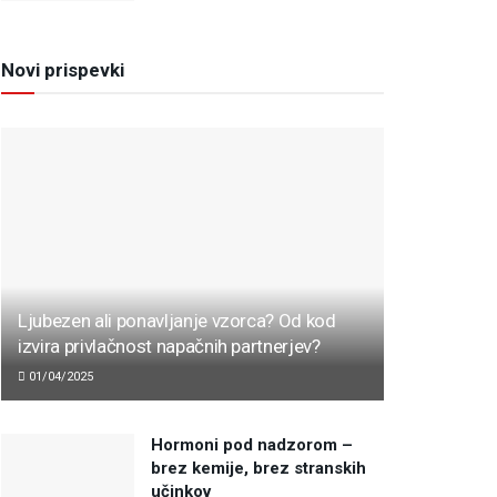
Novi prispevki
Ljubezen ali ponavljanje vzorca? Od kod
izvira privlačnost napačnih partnerjev?
01/04/2025
Hormoni pod nadzorom –
brez kemije, brez stranskih
učinkov