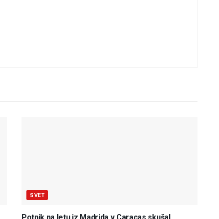
SVET
Potnik na letu iz Madrida v Caracas skušal