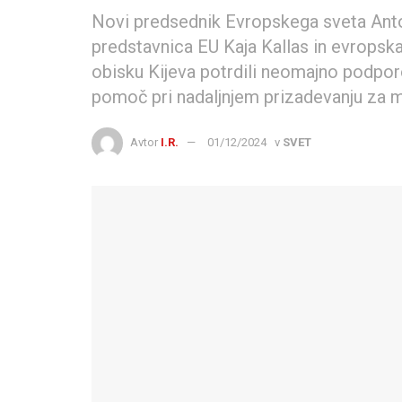
Novi predsednik Evropskega sveta Anto
predstavnica EU Kaja Kallas in evropsk
obisku Kijeva potrdili neomajno podporo U
pomoč pri nadaljnjem prizadevanju za m
Avtor
I.R.
01/12/2024
v
SVET