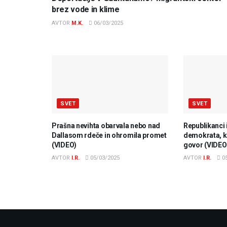
brez vode in klime
AVTOR
M.K.
06/03/2025
SVET
SVET
Prašna nevihta obarvala nebo nad
Republikanci 
Dallasom rdeče in ohromila promet
demokrata, ki
(VIDEO)
govor (VIDEO
AVTOR
I.R.
05/03/2025
AVTOR
I.R.
05