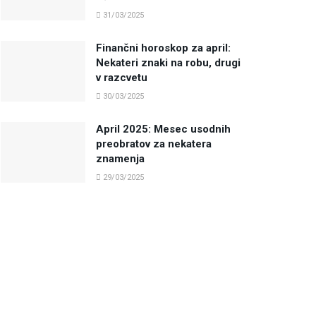
31/03/2025
Finančni horoskop za april:
Nekateri znaki na robu, drugi
v razcvetu
30/03/2025
April 2025: Mesec usodnih
preobratov za nekatera
znamenja
29/03/2025