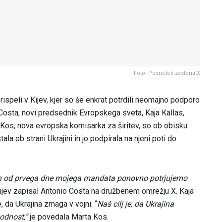
Foto: Posnetek zaslona X
ispeli v Kijev, kjer so še enkrat potrdili neomajno podporo
o Costa, novi predsednik Evropskega sveta, Kaja Kallas,
 Kos, nova evropska komisarka za širitev, so ob obisku
la ob strani Ukrajini in jo podpirala na njeni poti do
i, in od prvega dne mojega mandata ponovno potrjujemo
ijev zapisal Antonio Costa na družbenem omrežju X. Kaja
, da Ukrajina zmaga v vojni. “
Naš cilj je, da Ukrajina
odnost,”
je povedala Marta Kos.