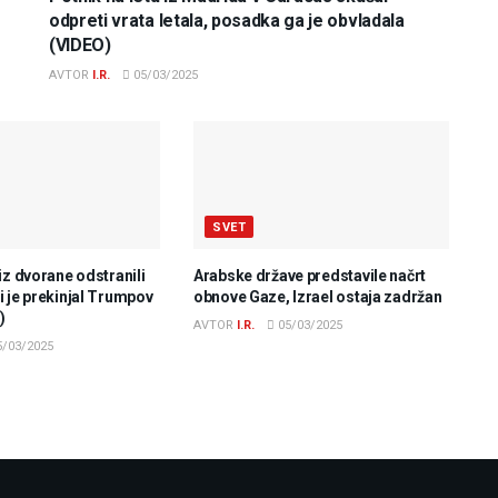
odpreti vrata letala, posadka ga je obvladala
(VIDEO)
AVTOR
I.R.
05/03/2025
SVET
iz dvorane odstranili
Arabske države predstavile načrt
 je prekinjal Trumpov
obnove Gaze, Izrael ostaja zadržan
)
AVTOR
I.R.
05/03/2025
/03/2025