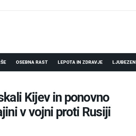
RŠE
OSEBNA RAST
LEPOTA IN ZDRAVJE
LJUBEZEN
skali Kijev in ponovno
ini v vojni proti Rusiji