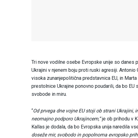
Tri nove vodilne osebe Evropske unije so danes pr
Ukrajini v njenem boju proti ruski agresiji. Antoni
visoka zunanjepolitična predstavnica EU, in Marta
prestolnice Ukrajine ponovno poudarili, da bo EU sta
svobode in miru.
“
Od prvega dne vojne EU stoji ob strani Ukrajin
neomajno podporo Ukrajincem,”
je ob prihodu v K
Kallas je dodala, da bo Evropska unija naredila vse
doseže mir, svobodo in popolnoma evropsko prih