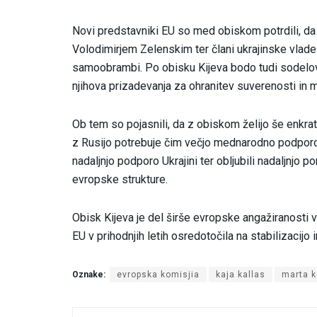
Novi predstavniki EU so med obiskom potrdili, d
Volodimirjem Zelenskim ter člani ukrajinske vlade 
samoobrambi. Po obisku Kijeva bodo tudi sodeloval
njihova prizadevanja za ohranitev suverenosti in mi
Ob tem so pojasnili, da z obiskom želijo še enkrat
z Rusijo potrebuje čim večjo mednarodno podporo. S
nadaljnjo podporo Ukrajini ter obljubili nadaljnjo po
evropske strukture.
Obisk Kijeva je del širše evropske angažiranosti v
EU v prihodnjih letih osredotočila na stabilizacijo 
Oznake:
evropska komisjia
kaja kallas
marta 