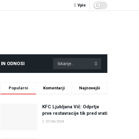
Vpis
 IN ODNOSI
Popularni
Komentarji
Najnovejši
KFC Ljubljana Vič: Odprtje
prve restavracije tik pred vrati
07/06/2024