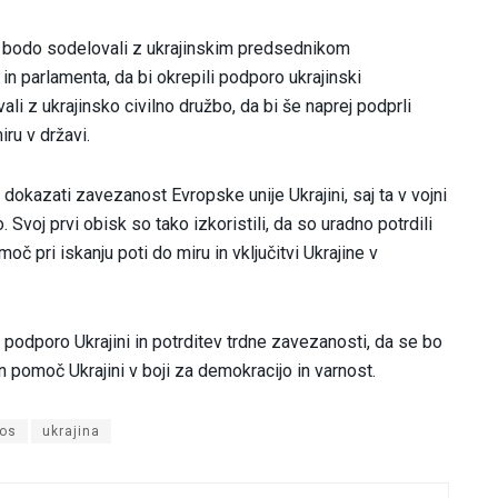
a bodo sodelovali z ukrajinskim predsednikom
in parlamenta, da bi okrepili podporo ukrajinski
i z ukrajinsko civilno družbo, da bi še naprej podprli
ru v državi.
 dokazati zavezanost Evropske unije Ukrajini, saj ta v vojni
voj prvi obisk so tako izkoristili, da so uradno potrdili
moč pri iskanju poti do miru in vključitvi Ukrajine v
 podporo Ukrajini in potrditev trdne zavezanosti, da se bo
in pomoč Ukrajini v boji za demokracijo in varnost.
kos
ukrajina