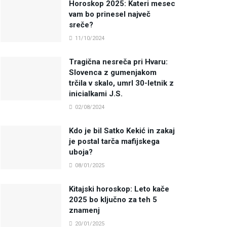
Horoskop 2025: Kateri mesec
vam bo prinesel največ
sreče?
11/10/2024
Tragična nesreča pri Hvaru:
Slovenca z gumenjakom
trčila v skalo, umrl 30-letnik z
inicialkami J.S.
02/08/2024
Kdo je bil Satko Kekić in zakaj
je postal tarča mafijskega
uboja?
08/01/2025
Kitajski horoskop: Leto kače
2025 bo ključno za teh 5
znamenj
20/01/2025