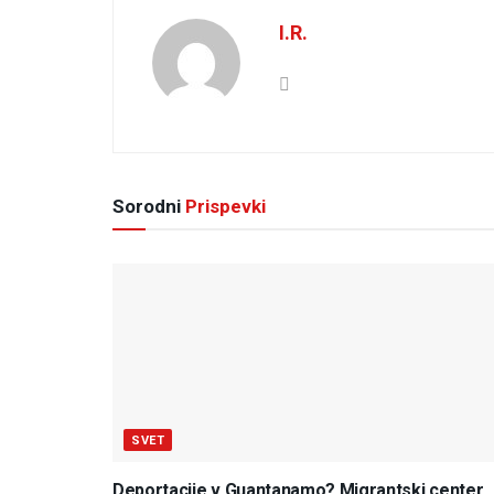
I.R.
Sorodni
Prispevki
SVET
Deportacije v Guantanamo? Migrantski center