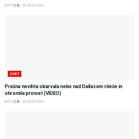
AVTOR
I.R.
05/03/2025
SVET
Prašna nevihta obarvala nebo nad Dallasom rdeče in
ohromila promet (VIDEO)
AVTOR
I.R.
05/03/2025