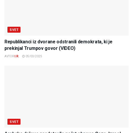
SVET
Republikanci iz dvorane odstranili demokrata, ki je
prekinjal Trumpov govor (VIDEO)
AVTOR
I.R.
05/03/2025
SVET