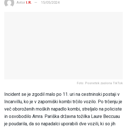
Avtor
I.R.
15/05/2024
Foto: Posnetek zaslona TikTok
Incident se je zgodil malo po 11. uri na cestninski postaji v
Incarvillu, ko je v zaporniški kombi trčilo vozilo. Po trčenju je
več oboroženih moških napadlo kombi, streljalo na policiste
in osvobodilo Amra. Pariška državna tožilka Laure Beccuau
je poudarila, da so napadalci uporabili dve vozili, ki so jih