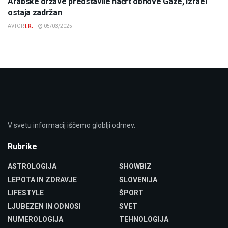
Arabske države predstavile načrt obnove Gaze, Izrael
ostaja zadržan
AVTOR
I.R.
05/03/2025
V svetu informacij iščemo globlji odmev.
Rubrike
ASTROLOGIJA
SHOWBIZ
LEPOTA IN ZDRAVJE
SLOVENIJA
LIFESTYLE
ŠPORT
LJUBEZEN IN ODNOSI
SVET
NUMEROLOGIJA
TEHNOLOGIJA