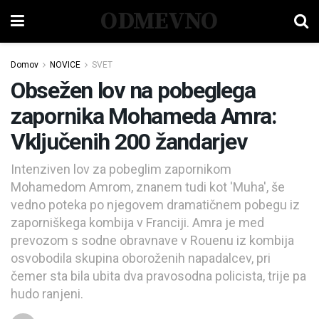
ODMEVNO
Domov
NOVICE
SVET
Obsežen lov na pobeglega
zapornika Mohameda Amra:
Vključenih 200 žandarjev
Intenziven lov za pobeglim zapornikom
Mohamedom Amrom, znanem tudi kot 'Muha', še
vedno poteka po njegovem dramatičnem pobegu iz
zaporniškega kombija v Franciji. Amra je med
prevozom s sodne obravnave v Rouenu iz kombija
osvobodila skupina oboroženih napadalcev, pri
čemer sta bila ubita dva pravosodna policista, trije pa
hudo ranjeni.