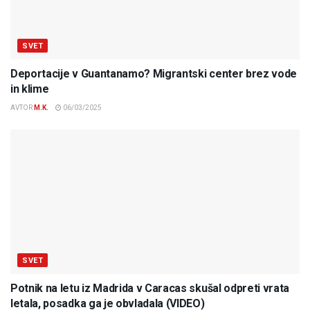
SVET
Deportacije v Guantanamo? Migrantski center brez vode
in klime
AVTOR
M.K.
06/03/2025
SVET
Potnik na letu iz Madrida v Caracas skušal odpreti vrata
letala, posadka ga je obvladala (VIDEO)