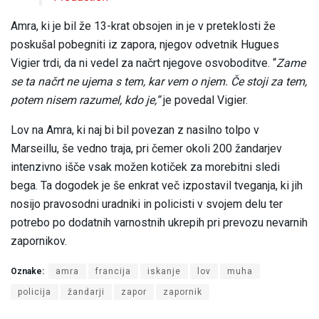
Amra, ki je bil že 13-krat obsojen in je v preteklosti že
poskušal pobegniti iz zapora, njegov odvetnik Hugues
Vigier trdi, da ni vedel za načrt njegove osvoboditve. “
Zame
se ta načrt ne ujema s tem, kar vem o njem. Če stoji za tem,
potem nisem razumel, kdo je,”
je povedal Vigier.
Lov na Amra, ki naj bi bil povezan z nasilno tolpo v
Marseillu, še vedno traja, pri čemer okoli 200 žandarjev
intenzivno išče vsak možen kotiček za morebitni sledi
bega. Ta dogodek je še enkrat več izpostavil tveganja, ki jih
nosijo pravosodni uradniki in policisti v svojem delu ter
potrebo po dodatnih varnostnih ukrepih pri prevozu nevarnih
zapornikov.
Oznake:
amra
francija
iskanje
lov
muha
policija
žandarji
zapor
zapornik