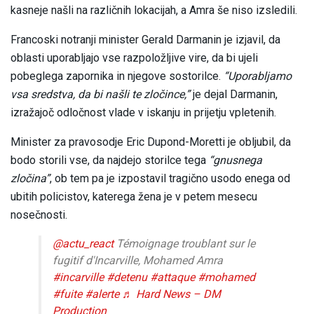
kasneje našli na različnih lokacijah, a Amra še niso izsledili.
Francoski notranji minister Gerald Darmanin je izjavil, da
oblasti uporabljajo vse razpoložljive vire, da bi ujeli
pobeglega zapornika in njegove sostorilce.
“Uporabljamo
vsa sredstva, da bi našli te zločince,”
je dejal Darmanin,
izražajoč odločnost vlade v iskanju in prijetju vpletenih.
Minister za pravosodje Eric Dupond-Moretti je obljubil, da
bodo storili vse, da najdejo storilce tega
“gnusnega
zločina”
, ob tem pa je izpostavil tragično usodo enega od
ubitih policistov, katerega žena je v petem mesecu
nosečnosti.
@actu_react
Témoignage troublant sur le
fugitif d'Incarville, Mohamed Amra
#incarville
#detenu
#attaque
#mohamed
#fuite
#alerte
♬ Hard News – DM
Production