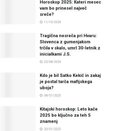
Horoskop 2025: Kateri mesec
vam bo prinesel največ
sreče?
11/10/2024
Tragična nesreča pri Hvaru:
Slovenca z gumenjakom
trčila v skalo, umrl 30-letnik z
inicialkami J.S.
02/08/2024
Kdo je bil Satko Kekić in zakaj
je postal tarča mafijskega
uboja?
08/01/2025
Kitajski horoskop: Leto kače
2025 bo ključno za teh 5
znamenj
20/01/2025