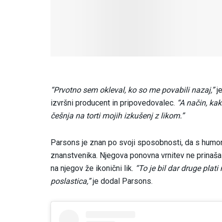
“Prvotno sem okleval, ko so me povabili nazaj,”
je
izvršni producent in pripovedovalec.
“A način, ka
češnja na torti mojih izkušenj z likom.”
Parsons je znan po svoji sposobnosti, da s humorj
znanstvenika. Njegova ponovna vrnitev ne prinaš
na njegov že ikonični lik.
“To je bil dar druge plati 
poslastica,”
je dodal Parsons.