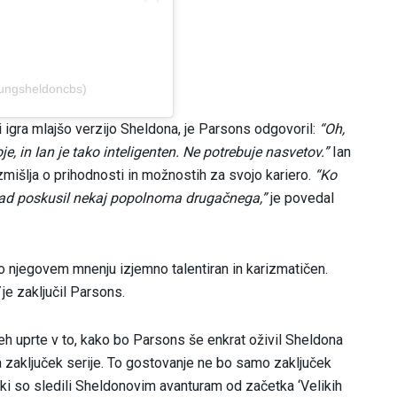
ungsheldoncbs)
 igra mlajšo verzijo Sheldona, je Parsons odgovoril:
“Oh,
, in Ian je tako inteligenten. Ne potrebuje nasvetov.”
Ian
 razmišlja o prihodnosti in možnostih za svojo kariero.
“Ko
j rad poskusil nekaj popolnoma drugačnega,”
je povedal
o njegovem mnenju izjemno talentiran in karizmatičen.
je zaključil Parsons.
vseh uprte v to, kako bo Parsons še enkrat oživil Sheldona
a zaključek serije. To gostovanje ne bo samo zaključek
ki so sledili Sheldonovim avanturam od začetka ‘Velikih