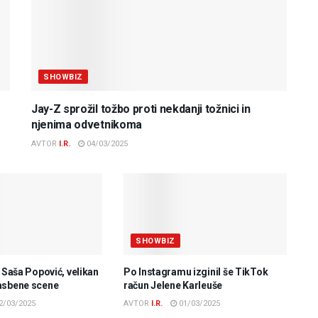
SHOWBIZ
Jay-Z sprožil tožbo proti nekdanji tožnici in
njenima odvetnikoma
AVTOR
I.R.
04/03/2025
SHOWBIZ
e Saša Popović, velikan
Po Instagramu izginil še TikTok
asbene scene
račun Jelene Karleuše
2/03/2025
AVTOR
I.R.
01/03/2025