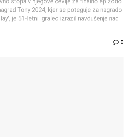
novno stopa v njegove čevlje za finalno epizodo
o nagrad Tony 2024, kjer se poteguje za nagrado
ay', je 51-letni igralec izrazil navdušenje nad
0