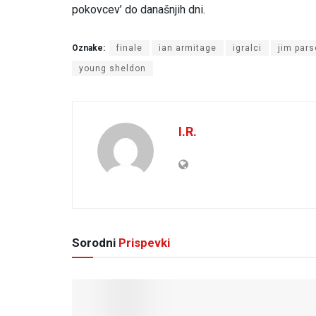
pokovcev’ do današnjih dni.
Oznake:
finale
ian armitage
igralci
jim par
young sheldon
I.R.
Sorodni
Prispevki