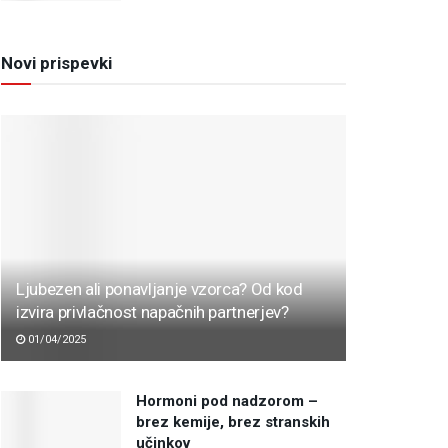
Novi prispevki
Ljubezen ali ponavljanje vzorca? Od kod
izvira privlačnost napačnih partnerjev?
01/04/2025
Hormoni pod nadzorom –
brez kemije, brez stranskih
učinkov