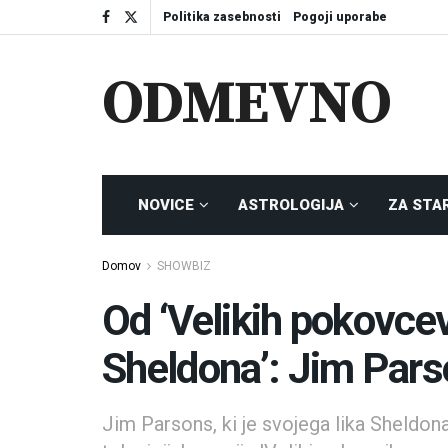
Politika zasebnosti
Pogoji uporabe
ODMEVNO
NOVICE
ASTROLOGIJA
ZA STA
Domov
SHOWBIZ
Od ‘Velikih pokovce
Sheldona’: Jim Pars
Jim Parsons, ki je svojega lika Sheldo