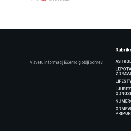
Rubrik
ASTROL
V svetu informacij iščemo globlji odmev.
LEPOTA
ZDRAVJ
LIFEST
LJUBEZ
ODNOSI
NUMER
ODMEV
PRIPOR