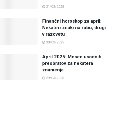
31/03/2025
Finančni horoskop za april:
Nekateri znaki na robu, drugi
v razcvetu
30/03/2025
April 2025: Mesec usodnih
preobratov za nekatera
znamenja
29/03/2025