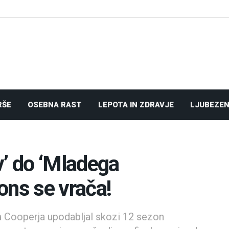
RŠE
OSEBNA RAST
LEPOTA IN ZDRAVJE
LJUBEZEN
v’ do ‘Mladega
ons se vrača!
na Cooperja upodabljal skozi 12 sezon