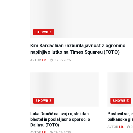
SHOWBIZ
Kim Kardashian razburila javnost z ogromno
napihljivo lutko na Times Squareu (FOTO)
AVTOR
I.R.
05/03/2025
SHOWBIZ
SHOWBIZ
Luka Dončić na svoj rojstni dan
Poslovil se j
blestel in poslal jasno sporočilo
balkanske gl
Dallasu (FOTO)
AVTOR
I.R.
0
AVTOR
I.R.
02/03/2025