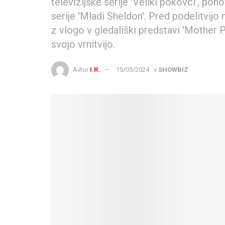
televizijske serije 'Veliki pokovci', po
serije 'Mladi Sheldon'. Pred podelitvij
z vlogo v gledališki predstavi 'Mother Pl
svojo vrnitvijo.
Avtor
I.R.
15/05/2024
v
SHOWBIZ