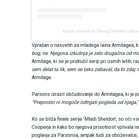
A post shared by Young Sheldon (@yo
Vprašan o nasvetih za mladega Iaina Armitagea, ki
bog, ne. Njegova izkušnja je zelo drugačna od moje
Armitage, ki se je pridružil seriji pri osmih letih,
sem delal ta lik, sem se tako zabaval, da bi zda
Armitage.
Parsons izrazil občudovanje do Armitagea, ki je p
“Preprosto ni mogoče odtrgati pogleda od njega,”
Ko se bliža finale serije ‘Mladi Sheldon’, so oči 
Cooperja in kako bo njegova prisotnost vplivala n
poglavja za Parsonsa, ampak tudi za oboževalce, 