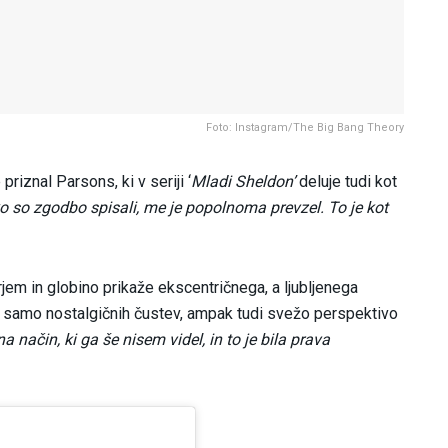
Foto: Instagram/The Big Bang Theory
 priznal Parsons, ki v seriji ‘
Mladi Sheldon’
deluje tudi kot
ko so zgodbo spisali, me je popolnoma prevzel. To je kot
em in globino prikaže ekscentričnega, a ljubljenega
a samo nostalgičnih čustev, ampak tudi svežo perspektivo
na način, ki ga še nisem videl, in to je bila prava