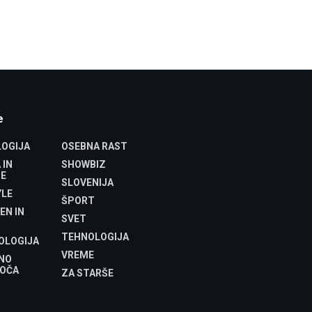
e
OGIJA
OSEBNA RAST
 IN
SHOWBIZ
E
SLOVENIJA
YLE
ŠPORT
EN IN
SVET
TEHNOLOGIJA
OLOGIJA
VREME
NO
OČA
ZA STARŠE