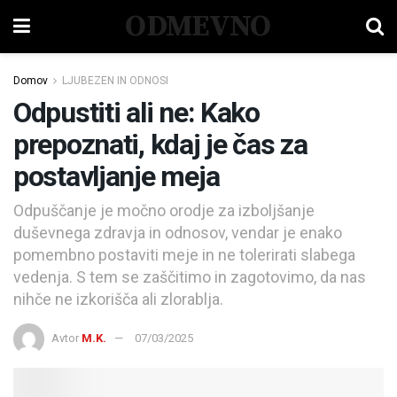
ODMEVNO
Domov
LJUBEZEN IN ODNOSI
Odpustiti ali ne: Kako
prepoznati, kdaj je čas za
postavljanje meja
Odpuščanje je močno orodje za izboljšanje
duševnega zdravja in odnosov, vendar je enako
pomembno postaviti meje in ne tolerirati slabega
vedenja. S tem se zaščitimo in zagotovimo, da nas
nihče ne izkorišča ali zlorablja.
Avtor
M.K.
07/03/2025