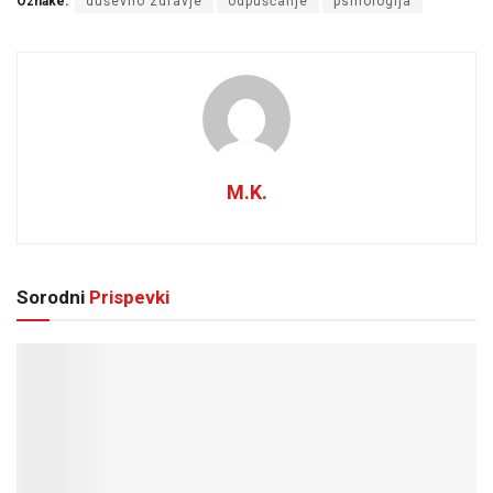
Oznake:
duševno zdravje
odpuščanje
psihologija
M.K.
Sorodni
Prispevki