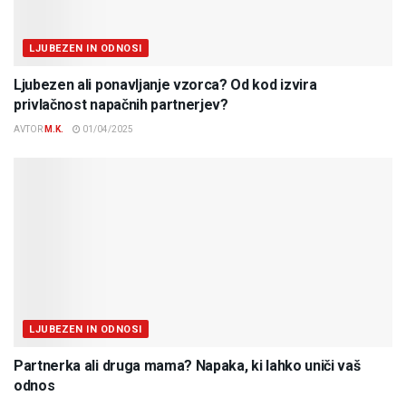
LJUBEZEN IN ODNOSI
Ljubezen ali ponavljanje vzorca? Od kod izvira
privlačnost napačnih partnerjev?
AVTOR
M.K.
01/04/2025
LJUBEZEN IN ODNOSI
Partnerka ali druga mama? Napaka, ki lahko uniči vaš
odnos