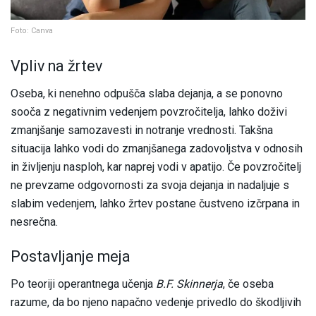
Foto: Canva
Vpliv na žrtev
Oseba, ki nenehno odpušča slaba dejanja, a se ponovno
sooča z negativnim vedenjem povzročitelja, lahko doživi
zmanjšanje samozavesti in notranje vrednosti. Takšna
situacija lahko vodi do zmanjšanega zadovoljstva v odnosih
in življenju nasploh, kar naprej vodi v apatijo. Če povzročitelj
ne prevzame odgovornosti za svoja dejanja in nadaljuje s
slabim vedenjem, lahko žrtev postane čustveno izčrpana in
nesrečna.
Postavljanje meja
Po teoriji operantnega učenja
B.F. Skinnerja
, če oseba
razume, da bo njeno napačno vedenje privedlo do škodljivih