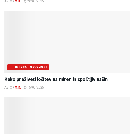
AVTOR
M.K.
20/03/2025
LJUBEZEN IN ODNOSI
Kako preživeti ločitev na miren in spoštljiv način
AVTOR
M.K.
15/03/2025