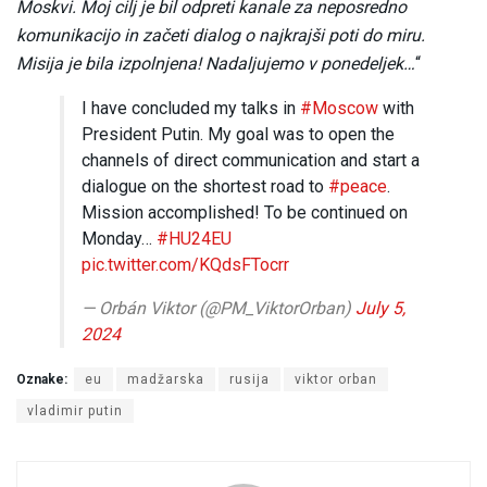
Moskvi. Moj cilj je bil odpreti kanale za neposredno
komunikacijo in začeti dialog o najkrajši poti do miru.
Misija je bila izpolnjena! Nadaljujemo v ponedeljek…
“
I have concluded my talks in
#Moscow
with
President Putin. My goal was to open the
channels of direct communication and start a
dialogue on the shortest road to
#peace
.
Mission accomplished! To be continued on
Monday…
#HU24EU
pic.twitter.com/KQdsFTocrr
— Orbán Viktor (@PM_ViktorOrban)
July 5,
2024
Oznake:
eu
madžarska
rusija
viktor orban
vladimir putin