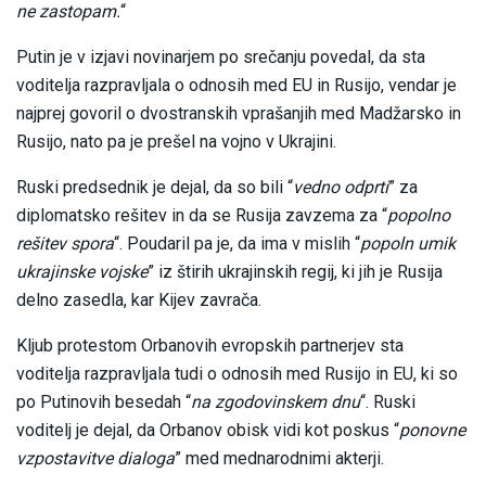
ne zastopam.
“
Putin je v izjavi novinarjem po srečanju povedal, da sta
voditelja razpravljala o odnosih med EU in Rusijo, vendar je
najprej govoril o dvostranskih vprašanjih med Madžarsko in
Rusijo, nato pa je prešel na vojno v Ukrajini.
Ruski predsednik je dejal, da so bili “
vedno odprti
” za
diplomatsko rešitev in da se Rusija zavzema za “
popolno
rešitev spora
“. Poudaril pa je, da ima v mislih “
popoln umik
ukrajinske vojske
” iz štirih ukrajinskih regij, ki jih je Rusija
delno zasedla, kar Kijev zavrača.
Kljub protestom Orbanovih evropskih partnerjev sta
voditelja razpravljala tudi o odnosih med Rusijo in EU, ki so
po Putinovih besedah “
na zgodovinskem dnu
“. Ruski
voditelj je dejal, da Orbanov obisk vidi kot poskus “
ponovne
vzpostavitve dialoga
” med mednarodnimi akterji.