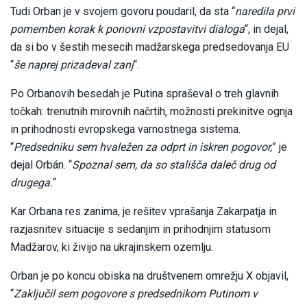
Tudi Orban je v svojem govoru poudaril, da sta “
naredila prvi
pomemben korak k ponovni vzpostavitvi dialoga
“, in dejal,
da si bo v šestih mesecih madžarskega predsedovanja EU
“
še naprej prizadeval zanj
“.
Po Orbanovih besedah je Putina spraševal o treh glavnih
točkah: trenutnih mirovnih načrtih, možnosti prekinitve ognja
in prihodnosti evropskega varnostnega sistema.
“
Predsedniku sem hvaležen za odprt in iskren pogovor,
” je
dejal Orbán. “
Spoznal sem, da so stališča daleč drug od
drugega.
“
Kar Orbana res zanima, je rešitev vprašanja Zakarpatja in
razjasnitev situacije s sedanjim in prihodnjim statusom
Madžarov, ki živijo na ukrajinskem ozemlju.
Orban je po koncu obiska na društvenem omrežju X objavil,
“
Zaključil sem pogovore s predsednikom Putinom v