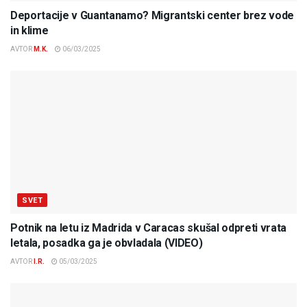
Deportacije v Guantanamo? Migrantski center brez vode
in klime
AVTOR
M.K.
06/03/2025
SVET
Potnik na letu iz Madrida v Caracas skušal odpreti vrata
letala, posadka ga je obvladala (VIDEO)
AVTOR
I.R.
05/03/2025