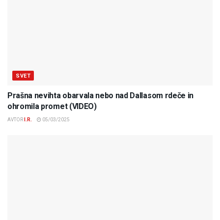
SVET
Prašna nevihta obarvala nebo nad Dallasom rdeče in
ohromila promet (VIDEO)
AVTOR
I.R.
05/03/2025