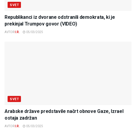
SVET
Republikanci iz dvorane odstranili demokrata, ki je
prekinjal Trumpov govor (VIDEO)
AVTOR
I.R.
05/03/2025
SVET
Arabske države predstavile načrt obnove Gaze, Izrael
ostaja zadržan
AVTOR
I.R.
05/03/2025