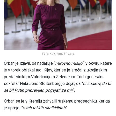
Foto: X /Xhemajl Rexha
Orban je izjavil, da nadaljuje “
mirovno misijo
“, v okviru katere
je v torek obiskal tudi Kijev, kjer se je srečal z ukrajinskim
predsednikom Volodimirjem Zelenskim. Toda generalni
sekretar Nata Jens Stoltenberg je dejal, da “
ni znakov, da bi
se bil Putin pripravljen pogajati za mir
“.
Orban se je v Kremlju zahvalil ruskemu predsedniku, ker ga
je sprejel “
v teh težkih okoliščinah
“.