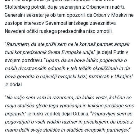
Stoltenberg potrdil, da je seznanjen z Orbanovimi načrti.
Generalni sekretar je ob tem opozoril, da Orban v Moskvi ne
zastopa interesov Severnoatlantskega zavezništva.
Navedeni očitki ruskega predsednika niso zmotili.
“
Razumem, da ste prišli sem ne le kot naš partner, ampak
tudi kot predsednik Sveta Evropske unije,
” je dejal Putin v
svojem pozdravu. “
Upam, da se bova lahko pogovorila o
naših dvostranskih odnosih v teh težkih okoliščinah in da
bova govorila o največji evropski krizi, razmerah v Ukrajini,
”
je dodal.
“
Na voljo sem vam in razumem, da lahko veste, kakšna so
moja stališča glede tega vprašanja in kakšne predloge smo
pripravili,
” je ruski voditelj dejal Orbanu. “
Pripravljen sem se
pogovarjati o vseh vidikih razmer in pričakujem, da boste z
mano delili svoje stališče in stališče evropskih partnerjev.
“