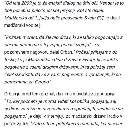
“
Od leta 2009 je to že enajsti dialog na štiri oči. Vendar je to
bolj posebna priložnost kot prejšnji. Kot ste dejali,
Madžarska od 1. julija dalje predseduje Svetu EU,
” je dejal
madžarski voditelj.
“
Priznati moram, da število držav, ki se lahko pogovarjajo z
obema stranema v tej vojni, počasi izginja,
” je v
pozdravnem nagovoru dejal Orban. “
Počasi prihajamo do
točke, ko je Madžarska edina država v Evropi, ki se lahko
pogovarja z vsemi drugimi državami. In ta položaj sem
želel izkoristiti, da se z vami pogovorim o vprašanjih, ki so
pomembna za Evropo.
“
Orban je pred tem priznal, da nima mandata za pogajanja.
“
To, kar počnem, je morda videti kot oblika pogajanj, saj
sedimo za mizo in razpravljamo o vprašanjih, vendar se ne
pogajamo,
” je dejal v intervjuju za madžarski državni radio v
petek zjutraj. “
Zato niti ne potrebujem mandata, ker ničesar