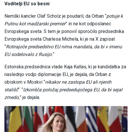
Voditelji EU so besni
Nemški kancler Olaf Scholz je poudaril, da Orban “
potuje k
Putinu kot madžarski premier
” in ne kot odposlanec
Evropskega sveta. S tem je ponovil sporočilo predsednika
Evropskega sveta Charlesa Michela, ki je na X zapisal:
“
Rotirajoče predsedstvo EU nima mandata, da bi v imenu
EU sodelovalo z Rusijo.
“
Estonska predsednica vlade Kaja Kallas, ki je kandidatka za
naslednjo vodjo diplomacije EU, je dejala, da Orban z
obiskom v Moskvi “
nikakor ne zastopa EU ali njenih
stališč
“. “
Izkorišča položaj predsedujočega EU, da bi sejal
zmedo,
” je dejala.