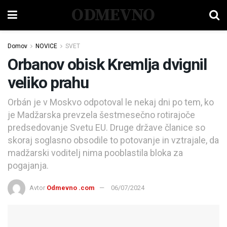
ODMEVNO
Domov
NOVICE
SVET
Orbanov obisk Kremlja dvignil
veliko prahu
Orbán je v Moskvo odpotoval le nekaj dni po tem, ko
je Madžarska prevzela šestmesečno rotirajoče
predsedovanje Svetu EU. Druge države članice so
skoraj soglasno obsodile to potovanje in vztrajale, da
madžarski voditelj nima pooblastila bloka za
pogajanja.
Avtor
Odmevno .com
06/07/2024