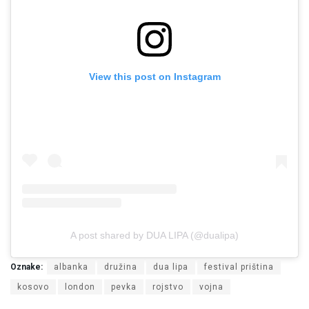
View this post on Instagram
A post shared by DUA LIPA (@dualipa)
Oznake:
albanka
družina
dua lipa
festival priština
kosovo
london
pevka
rojstvo
vojna