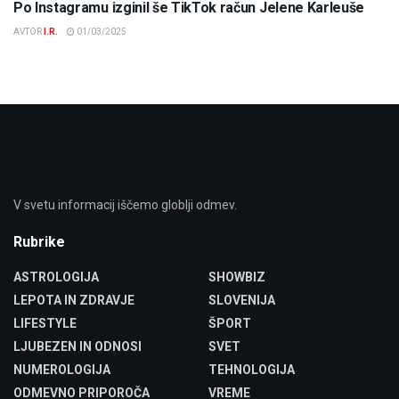
Po Instagramu izginil še TikTok račun Jelene Karleuše
AVTOR
I.R.
01/03/2025
V svetu informacij iščemo globlji odmev.
Rubrike
ASTROLOGIJA
SHOWBIZ
LEPOTA IN ZDRAVJE
SLOVENIJA
LIFESTYLE
ŠPORT
LJUBEZEN IN ODNOSI
SVET
NUMEROLOGIJA
TEHNOLOGIJA
ODMEVNO PRIPOROČA
VREME