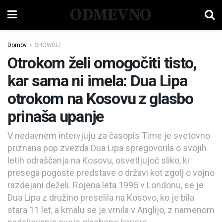
ODMEVNO
Domov
SHOWBIZ
Otrokom želi omogočiti tisto,
kar sama ni imela: Dua Lipa
otrokom na Kosovu z glasbo
prinaša upanje
V nedavnem intervjuju za časopis Time je svetovno
priznana pop zvezda Dua Lipa spregovorila o svojih
letih odraščanja na Kosovu, osvetljujoč sliko, ki
presega pogoste predstave o državi kot zgolj o vojno
razdejani deželi. Rojena leta 1995 v Londonu, se je
Dua Lipa z družino preselila na Kosovo, ko je bila
stara 11 let, a kmalu se je vrnila v Anglijo, z namenom