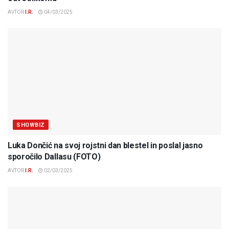
AVTOR
I.R.
04/03/2025
SHOWBIZ
Luka Dončić na svoj rojstni dan blestel in poslal jasno
sporočilo Dallasu (FOTO)
AVTOR
I.R.
02/03/2025