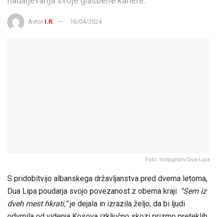
nadaljevanja svoje glasbene kariere.
Avtor
I.R.
16/04/2024
Foto: Instagram/Dua Lipa
S pridobitvijo albanskega državljanstva pred dvema letoma,
Dua Lipa poudarja svojo povezanost z obema kraji.
“Sem iz
dveh mest hkrati,”
je dejala in izrazila željo, da bi ljudi
odvrnila od videnja Kosova izključno skozi prizmo preteklih