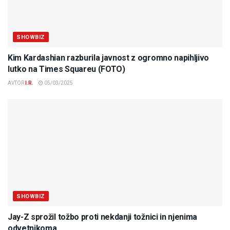
SHOWBIZ
Kim Kardashian razburila javnost z ogromno napihljivo
lutko na Times Squareu (FOTO)
AVTOR
I.R.
05/03/2025
SHOWBIZ
Jay-Z sprožil tožbo proti nekdanji tožnici in njenima
odvetnikoma