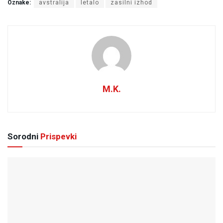
Oznake:
avstralija
letalo
zasilni izhod
M.K.
Sorodni
Prispevki