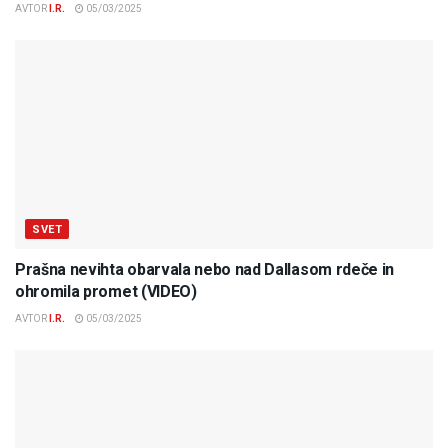
AVTOR
I.R.
05/03/2025
SVET
Prašna nevihta obarvala nebo nad Dallasom rdeče in
ohromila promet (VIDEO)
AVTOR
I.R.
05/03/2025