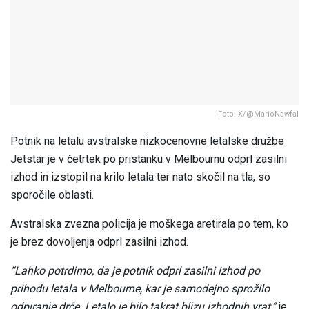
Foto: X/@MarioNawfal
Potnik na letalu avstralske nizkocenovne letalske družbe
Jetstar je v četrtek po pristanku v Melbournu odprl zasilni
izhod in izstopil na krilo letala ter nato skočil na tla, so
sporočile oblasti.
Avstralska zvezna policija je moškega aretirala po tem, ko
je brez dovoljenja odprl zasilni izhod.
“Lahko potrdimo, da je potnik odprl zasilni izhod po
prihodu letala v Melbourne, kar je samodejno sprožilo
odpiranje drče. Letalo je bilo takrat blizu izhodnih vrat,”
je