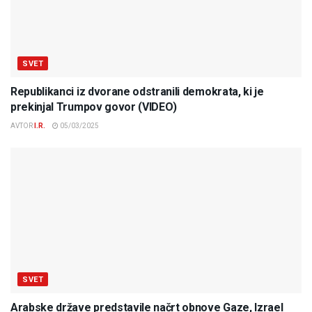
SVET
Republikanci iz dvorane odstranili demokrata, ki je
prekinjal Trumpov govor (VIDEO)
AVTOR
I.R.
05/03/2025
SVET
Arabske države predstavile načrt obnove Gaze, Izrael