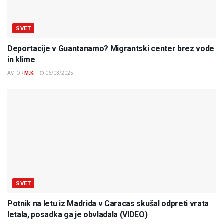
SVET
Deportacije v Guantanamo? Migrantski center brez vode
in klime
AVTOR
M.K.
06/03/2025
SVET
Potnik na letu iz Madrida v Caracas skušal odpreti vrata
letala, posadka ga je obvladala (VIDEO)