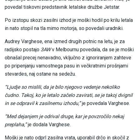
povedal tiskovni predstavnik letalske družbe Jetstar.
Po izstopu skozi zasilni izhod je moški hodil po krilu letala
in nato stopil na tla mimo motorja, so povedali uradniki.
Audrey Varghese, ena izmed drugih potnic na letu, je za
radijsko postajo
3AW
v Melbournu povedala, da se je moški
obnašal precej nenavadno, vključno z ignoriranjem zahteve
po pripenjanju varnostnega pasu in večkratnimi prošnjami
stevardes, naj ostane na sedežu.
“Ljudje so mislili, da je bilo njegovo vedenje nekoliko
čudno. Takoj, ko je letalo začelo zavirati, se je takoj dvignil
in se odpravil k zasilnemu izhodu,”
je povedala Varghese.
“Med dejanjem je odrival druge, kar je povzročilo nekaj
preplaha,”
je dodala Varghese.
Moški je nato odprl zasilna vrata, uporabil drčo in skočil z