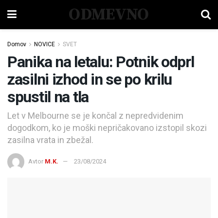
ODMEVNO
Domov
NOVICE
SVET
Panika na letalu: Potnik odprl
zasilni izhod in se po krilu
spustil na tla
Let v Melbourne se je končal z nepredvidenim
dogodkom, ko je moški nepričakovano izstopil skozi
zasilna vrata in zbežal.
Avtor
M.K.
23/08/2024