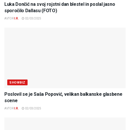
Luka Dončić na svoj rojstni dan blestel in poslal jasno
sporočilo Dallasu (FOTO)
AVTOR
I.R.
02/03/2025
SHOWBIZ
Poslovil se je Saša Popović, velikan balkanske glasbene
scene
AVTOR
I.R.
02/03/2025