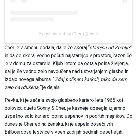
A post shared by Cher (@cher)
Cher je v smehu dodala, da je že skoraj “
starejša od Zemlje”
in da se skoraj vedno počuti najstarejšo v prostoru, razen če
je v domu za ostarele. Kljub letom pa ostaja polna življenja,
saj je še vedno zelo navdušena nad ustvarjanjem glasbe in
izdajo novega albuma. “
Zdaj počnem karkoli, tako da sem
zelo navdušena,”
je dejala.
Pevka, ki je začela svojo glasbeno kariero leta 1965 kot
polovica dueta Sonny & Cher, je kasneje dosegla izjemno
uspešno solo kariero, polno uspehov in podrtih mejnikov. Do
danes je Cher edina ženska, ki je uspela doseči vrh
Billboardove lestvice v vseh zadnjih sedmih desetletjih.