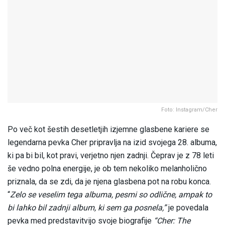
Foto: Instagram/Cher
Po več kot šestih desetletjih izjemne glasbene kariere se
legendarna pevka Cher pripravlja na izid svojega 28. albuma,
ki pa bi bil, kot pravi, verjetno njen zadnji. Čeprav je z 78 leti
še vedno polna energije, je ob tem nekoliko melanholično
priznala, da se zdi, da je njena glasbena pot na robu konca.
“
Zelo se veselim tega albuma, pesmi so odlične, ampak to
bi lahko bil zadnji album, ki sem ga posnela,”
je povedala
pevka med predstavitvijo svoje biografije
“Cher: The