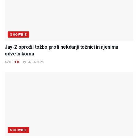
SHOWBIZ
Jay-Z sprožil tožbo proti nekdanji tožnici in njenima
odvetnikoma
AVTOR
I.R.
04/03/2025
SHOWBIZ