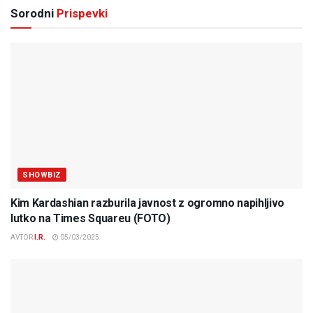
Sorodni
Prispevki
SHOWBIZ
Kim Kardashian razburila javnost z ogromno napihljivo
lutko na Times Squareu (FOTO)
AVTOR
I.R.
05/03/2025