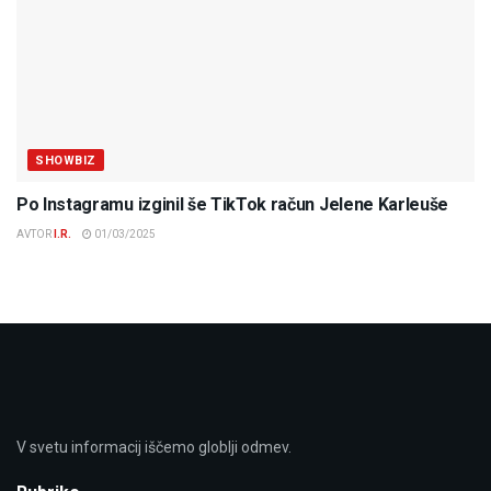
SHOWBIZ
Po Instagramu izginil še TikTok račun Jelene Karleuše
AVTOR
I.R.
01/03/2025
V svetu informacij iščemo globlji odmev.