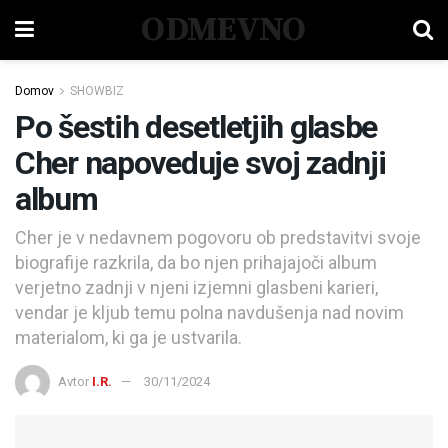
ODMEVNO
Domov
SHOWBIZ
Po šestih desetletjih glasbe
Cher napoveduje svoj zadnji
album
Cher je v nedavnem pogovoru ob predstavitvi svoje
biografije razkrila, da bo njen prihajajoči album
verjetno zadnji v njeni izjemni glasbeni karieri,
vendar je kljub temu polna navdušenja nad novim
materialom, ki ga je ustvarila.
Avtor
I.R.
30/11/2024