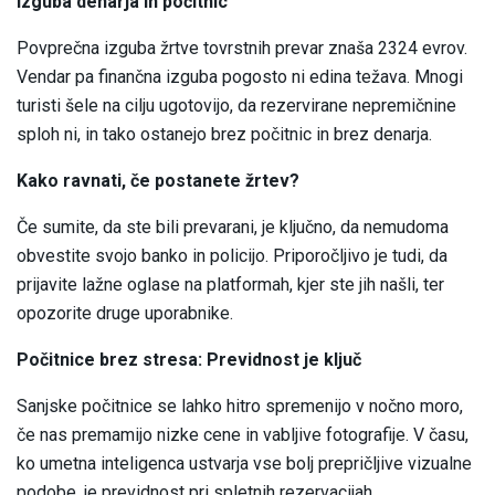
Izguba denarja in počitnic
Povprečna izguba žrtve tovrstnih prevar znaša 2324 evrov.
Vendar pa finančna izguba pogosto ni edina težava. Mnogi
turisti šele na cilju ugotovijo, da rezervirane nepremičnine
sploh ni, in tako ostanejo brez počitnic in brez denarja.
Kako ravnati, če postanete žrtev?
Če sumite, da ste bili prevarani, je ključno, da nemudoma
obvestite svojo banko in policijo. Priporočljivo je tudi, da
prijavite lažne oglase na platformah, kjer ste jih našli, ter
opozorite druge uporabnike.
Počitnice brez stresa: Previdnost je ključ
Sanjske počitnice se lahko hitro spremenijo v nočno moro,
če nas premamijo nizke cene in vabljive fotografije. V času,
ko umetna inteligenca ustvarja vse bolj prepričljive vizualne
podobe, je previdnost pri spletnih rezervacijah