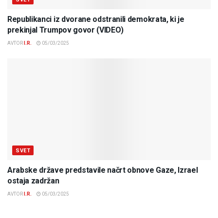
Republikanci iz dvorane odstranili demokrata, ki je
prekinjal Trumpov govor (VIDEO)
AVTOR
I.R.
05/03/2025
SVET
Arabske države predstavile načrt obnove Gaze, Izrael
ostaja zadržan
AVTOR
I.R.
05/03/2025