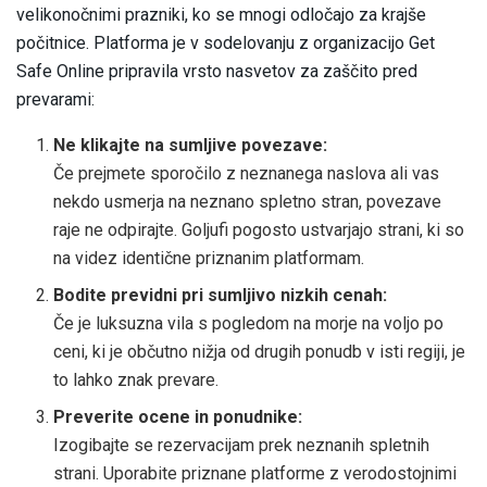
velikonočnimi prazniki, ko se mnogi odločajo za krajše
počitnice. Platforma je v sodelovanju z organizacijo Get
Safe Online pripravila vrsto nasvetov za zaščito pred
prevarami:
Ne klikajte na sumljive povezave:
Če prejmete sporočilo z neznanega naslova ali vas
nekdo usmerja na neznano spletno stran, povezave
raje ne odpirajte. Goljufi pogosto ustvarjajo strani, ki so
na videz identične priznanim platformam.
Bodite previdni pri sumljivo nizkih cenah:
Če je luksuzna vila s pogledom na morje na voljo po
ceni, ki je občutno nižja od drugih ponudb v isti regiji, je
to lahko znak prevare.
Preverite ocene in ponudnike:
Izogibajte se rezervacijam prek neznanih spletnih
strani. Uporabite priznane platforme z verodostojnimi