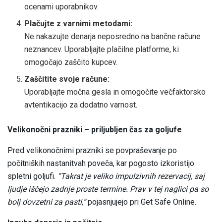
ocenami uporabnikov.
Plačujte z varnimi metodami:
Ne nakazujte denarja neposredno na bančne račune
neznancev. Uporabljajte plačilne platforme, ki
omogočajo zaščito kupcev.
Zaščitite svoje račune:
Uporabljajte močna gesla in omogočite večfaktorsko
avtentikacijo za dodatno varnost.
Velikonočni prazniki – priljubljen čas za goljufe
Pred velikonočnimi prazniki se povpraševanje po
počitniških nastanitvah poveča, kar pogosto izkoristijo
spletni goljufi.
“Takrat je veliko impulzivnih rezervacij, saj
ljudje iščejo zadnje proste termine. Prav v tej naglici pa so
bolj dovzetni za pasti,”
pojasnjujejo pri Get Safe Online.