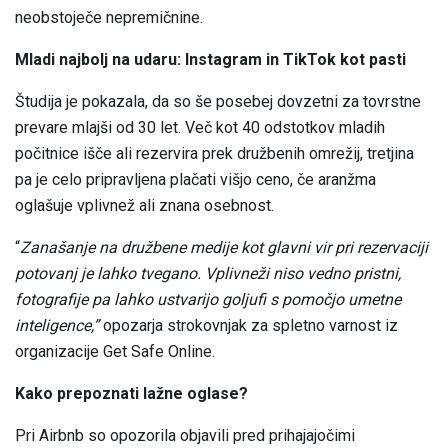
neobstoječe nepremičnine.
Mladi najbolj na udaru: Instagram in TikTok kot pasti
Študija je pokazala, da so še posebej dovzetni za tovrstne
prevare mlajši od 30 let. Več kot 40 odstotkov mladih
počitnice išče ali rezervira prek družbenih omrežij, tretjina
pa je celo pripravljena plačati višjo ceno, če aranžma
oglašuje vplivnež ali znana osebnost.
“
Zanašanje na družbene medije kot glavni vir pri rezervaciji
potovanj je lahko tvegano. Vplivneži niso vedno pristni,
fotografije pa lahko ustvarijo goljufi s pomočjo umetne
inteligence,”
opozarja strokovnjak za spletno varnost iz
organizacije Get Safe Online.
Kako prepoznati lažne oglase?
Pri Airbnb so opozorila objavili pred prihajajočimi