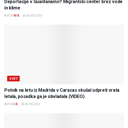
Deportacije v Guantanamo? Migrantski center brez vode
in klime
AVTOR
M.K.
06/03/2025
SVET
Potnik na letu iz Madrida v Caracas skušal odpreti vrata
letala, posadka ga je obvladala (VIDEO)
AVTOR
I.R.
05/03/2025