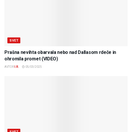
SVET
Prašna nevihta obarvala nebo nad Dallasom rdeče in
ohromila promet (VIDEO)
AVTOR
I.R.
05/03/2025
SVET