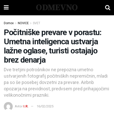
ODMEVNO
Domov
NOVICE
SVET
Počitniške prevare v porastu:
Umetna inteligenca ustvarja
lažne oglase, turisti ostajajo
brez denarja
Dve tretjini potrošnikov ne prepozna umetno
ustvarjenih fotografij počitniških nepremičnin, mladi
pa so še posebej dovzetni za prevare. Airbnb
opozarja na previdnost, predvsem pred prihajajočimi
velikonočnimi prazniki.
Avtor
I.R.
16/02/2025