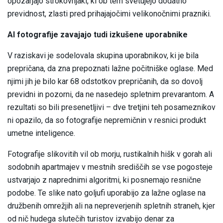
opozarjajo strokovnjaki, ki ob tem svetujejo dodatno
previdnost, zlasti pred prihajajočimi velikonočnimi prazniki.
AI fotografije zavajajo tudi izkušene uporabnike
V raziskavi je sodelovala skupina uporabnikov, ki je bila
prepričana, da zna prepoznati lažne počitniške oglase. Med
njimi jih je bilo kar 68 odstotkov prepričanih, da so dovolj
previdni in pozorni, da ne nasedejo spletnim prevarantom. A
rezultati so bili presenetljivi – dve tretjini teh posameznikov
ni opazilo, da so fotografije nepremičnin v resnici produkt
umetne inteligence.
Fotografije slikovitih vil ob morju, rustikalnih hišk v gorah ali
sodobnih apartmajev v mestnih središčih se vse pogosteje
ustvarjajo z naprednimi algoritmi, ki posnemajo resnične
podobe. Te slike nato goljufi uporabijo za lažne oglase na
družbenih omrežjih ali na nepreverjenih spletnih straneh, kjer
od nič hudega slutečih turistov izvabijo denar za