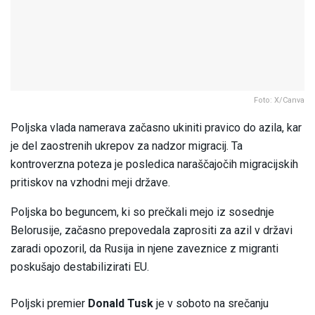
Foto: X/Canva
Poljska vlada namerava začasno ukiniti pravico do azila, kar
je del zaostrenih ukrepov za nadzor migracij. Ta
kontroverzna poteza je posledica naraščajočih migracijskih
pritiskov na vzhodni meji države.
Poljska bo beguncem, ki so prečkali mejo iz sosednje
Belorusije, začasno prepovedala zaprositi za azil v državi
zaradi opozoril, da Rusija in njene zaveznice z migranti
poskušajo destabilizirati EU.
Poljski premier
Donald Tusk
je v soboto na srečanju