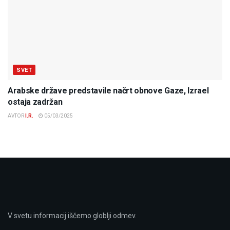
SVET
Arabske države predstavile načrt obnove Gaze, Izrael
ostaja zadržan
AVTOR
I.R.
05/03/2025
V svetu informacij iščemo globlji odmev.