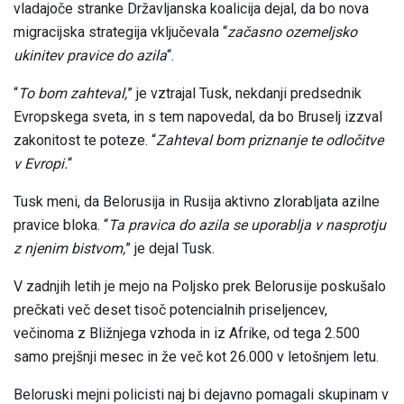
vladajoče stranke Državljanska koalicija dejal, da bo nova
migracijska strategija vključevala “
začasno ozemeljsko
ukinitev pravice do azila
“.
“
To bom zahteval,
” je vztrajal Tusk, nekdanji predsednik
Evropskega sveta, in s tem napovedal, da bo Bruselj izzval
zakonitost te poteze. “
Zahteval bom priznanje te odločitve
v Evropi.
“
Tusk meni, da Belorusija in Rusija aktivno zlorabljata azilne
pravice bloka. “
Ta pravica do azila se uporablja v nasprotju
z njenim bistvom,
” je dejal Tusk.
V zadnjih letih je mejo na Poljsko prek Belorusije poskušalo
prečkati več deset tisoč potencialnih priseljencev,
večinoma z Bližnjega vzhoda in iz Afrike, od tega 2.500
samo prejšnji mesec in že več kot 26.000 v letošnjem letu.
Beloruski mejni policisti naj bi dejavno pomagali skupinam v