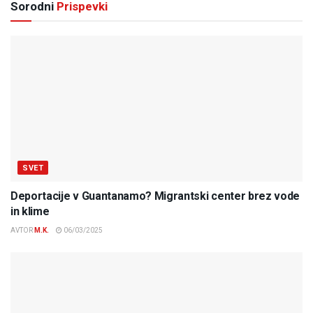
Sorodni
Prispevki
SVET
Deportacije v Guantanamo? Migrantski center brez vode
in klime
AVTOR
M.K.
06/03/2025