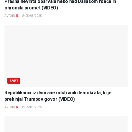
Prašna nevihta obarvala nebo nad Dallasom rdeče in
ohromila promet (VIDEO)
AVTOR
I.R.
05/03/2025
SVET
Republikanci iz dvorane odstranili demokrata, ki je
prekinjal Trumpov govor (VIDEO)
AVTOR
I.R.
05/03/2025