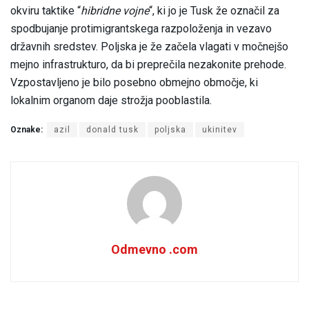
okviru taktike “
hibridne vojne
“, ki jo je Tusk že označil za
spodbujanje protimigrantskega razpoloženja in vezavo
državnih sredstev. Poljska je že začela vlagati v močnejšo
mejno infrastrukturo, da bi preprečila nezakonite prehode.
Vzpostavljeno je bilo posebno obmejno območje, ki
lokalnim organom daje strožja pooblastila.
Oznake:
azil
donald tusk
poljska
ukinitev
Odmevno .com