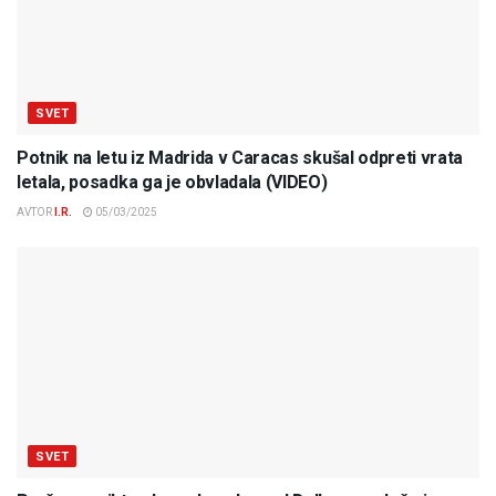
SVET
Potnik na letu iz Madrida v Caracas skušal odpreti vrata
letala, posadka ga je obvladala (VIDEO)
AVTOR
I.R.
05/03/2025
SVET