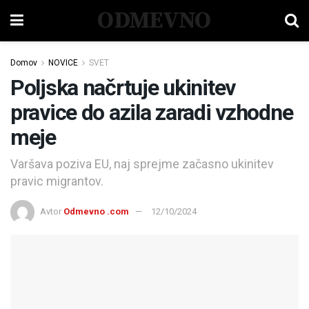
ODMEVNO
Domov
NOVICE
SVET
Poljska načrtuje ukinitev
pravice do azila zaradi vzhodne
meje
Varšava poziva EU, naj sprejme začasno ukinitev
pravic migrantov.
Avtor
Odmevno .com
12/10/2024